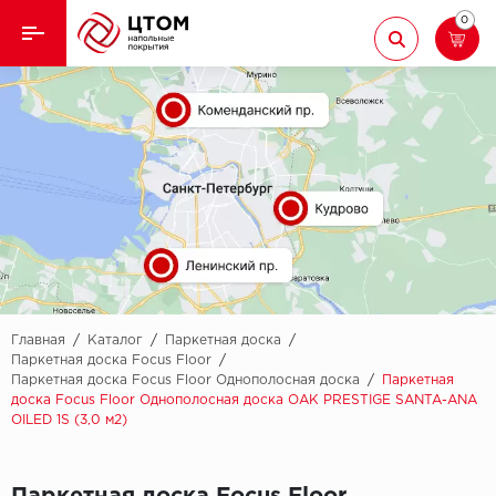
0
Назад
Назад
Кварцвиниловая плитка
Aberhof
Ламинат
Adelar
Ковролин
Alfa
Линолеум
AllureFloor
Паркет
Alpine floor
Главная
/
Каталог
/
Паркетная доска
/
Паркетная доска Focus Floor
/
Паркетная доска Focus Floor Однополосная доска
/
Паркетная
Паркетная доска
Aquamax
доска Focus Floor Однополосная доска OAK PRESTIGE SANTA-ANA
OILED 1S (3,0 м2)
Плинтус
Arbiton
Подложка
Berry Alloc
Паркетная доска Focus Floor