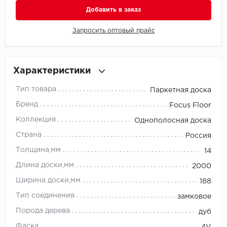
Добавить в заказ
Millenium
Запросить оптовый прайс
Moduleo
Natisston
Характеристики
Тип товара
Паркетная доска
Next Step
Бренд
Focus Floor
No brand
Коллекция
Однополосная доска
Страна
Россия
Novafloor
Толщина,мм
14
Pergo
Длина доски,мм
2000
Ширина доски,мм
188
Primavera
Тип соединения
замковое
Quality Flooring
Порода дерева
дуб
Фаска
4V