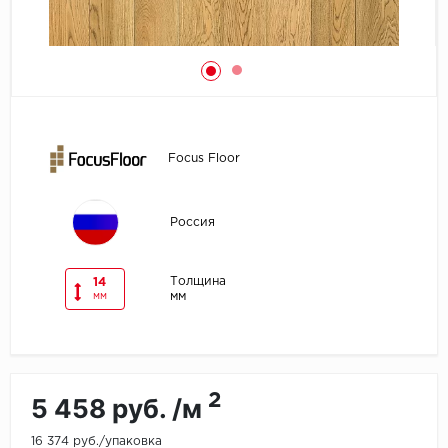
Egger
Ensten
Fargo
Focus Floor
Fast Floor
FineFlex
Россия
FineFloor
Толщина
14
мм
мм
Floor Click
Forbo
2
5 458 руб. /м
Forbo Allura Click
16 374 руб./упаковка
HC luxury flooring