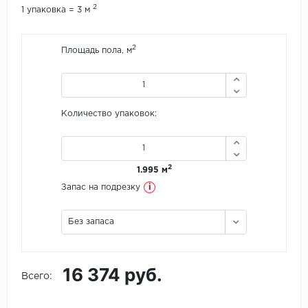
2
1 упаковка = 3 м
Icon Floor
2
Площадь пола, м
IVC Group
Jinan PDM
Количество упаковок:
Juteks
KDF
2
1.995 м
Krono Xonic
i
Запас на подрезку
LG Decotile
Без запаса
LimeStone
16 374 руб.
Lucky Floor
Всего:
Made in Belgium