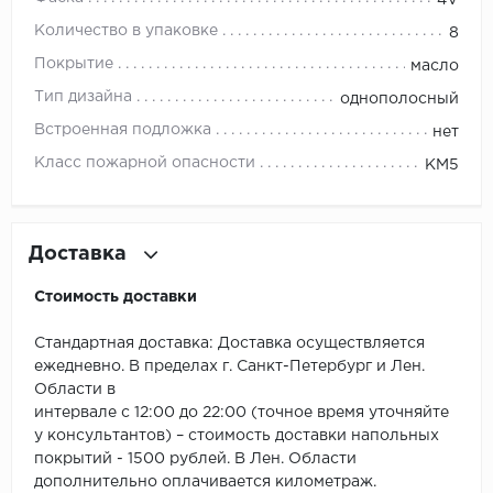
ROYCE
Количество в упаковке
8
Smartprofile
Покрытие
масло
Тип дизайна
однополосный
SPC
Встроенная подложка
нет
SPC Alta Step
Класс пожарной опасности
КМ5
SPC Betta
SPC DEW
Доставка
Стоимость доставки
SPC Flooring
Стандартная доставка: Доставка осуществляется
SPC Ideal Flooring
ежедневно. В пределах г. Санкт-Петербург и Лен.
Области в
SPC Kronostep
интервале с 12:00 до 22:00 (точное время уточняйте
у консультантов) – стоимость доставки напольных
SPC Promo
покрытий - 1500 рублей. В Лен. Области
дополнительно оплачивается километраж.