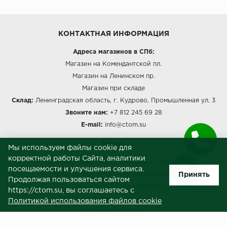
КОНТАКТНАЯ ИНФОРМАЦИЯ
Адреса магазинов в СПб:
Магазин на Комендантской пл.
Магазин на Ленинском пр.
Магазин при складе
Склад:
Ленинградская область, г. Кудрово, Промышленная ул, 3
Звоните нам:
+7 812 245 69 28
E-mail:
info@ctom.su
МЕНЮ
Мы используем файлы cookie для
корректной работы Сайта, аналитики
Политика обработки персональных данных
посещаемости и улучшения сервиса.
Принять
Согласие на обработку персональных данных
Продолжая пользоваться сайтом
Политика использования cookies
https://ctom.su, вы соглашаетесь с
Пользовательское соглашение
Политикой использования файлов cookie
Публичная оферта
Сведения о продавце (реквизиты)