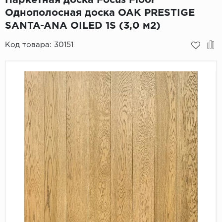
Однополосная доска OAK PRESTIGE
Пробковое покрытие
Bohofloor
SANTA-ANA OILED 1S (3,0 м2)
Bonkeel
Код товара:
30151
Classen
CorkArt Vinyl Con
CronaFloor
Damy Floor
Decoria
Dolce Flooring SP
ECO Parquet Alste
EcoClick