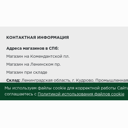
Условия выгрузки и подъема
температуры должно быть не более чем на 5 °C в с
КОНТАКТНАЯ ИНФОРМАЦИЯ
Адреса магазинов в СПб:
Магазин на Комендантской пл.
Магазин на Ленинском пр.
беречь от попада
Магазин при складе
Склад:
Ленинградская область, г. Кудрово, Промышленная 
Мы используем файлы cookie для корректной работы Сайта
Звоните нам:
+7 812 245 69 28
соглашаетесь с
Политикой использования файлов cookie
E-mail:
info@ctom.su
Условия самовывоза
Центральный терминал отделочных