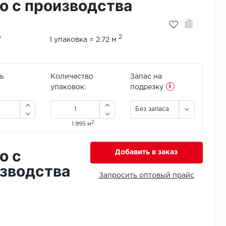
о с производства
2
/
1 упаковка = 2.72 м
ь
Количество
Запас на
i
2
упаковок:
подрезку
Без запаса
2
1.995 м
о с
Добавить в заказ
зводства
Запросить оптовый прайс