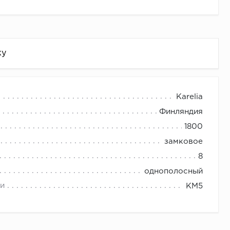
жу
Karelia
Финляндия
1800
замковое
8
однополосный
и
КМ5