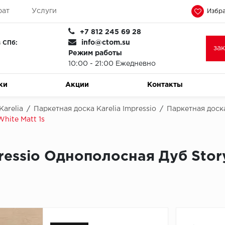
рат
Услуги
Избра
+7 812 245 69 28
info@ctom.su
 СПб:
за
Режим работы
10:00 - 21:00 Ежедневно
ки
Акции
Контакты
Karelia
/
Паркетная доска Karelia Impressio
/
Паркетная доска
White Matt 1s
ressio Однополосная Дуб Story