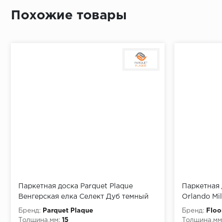
Похожие товары
Время доставки
Монтаж последней пластины первого ряда:
Начало второго (и последующих) ряда:
Место доставки
Правила
Монтаж последнего ряда:
Паркетная доска Parquet Plaque
Паркетная 
Венгерская елка Селект Дуб темный
Orlando Mil
(110)
Бренд:
Parquet Plaque
Бренд:
Flo
Толщина,мм:
15
Толщина,мм