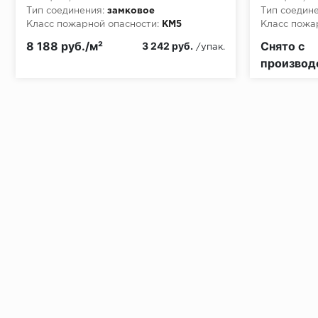
Тип соединения:
замковое
Тип соедине
Условия доставки
Класс пожарной опасности:
КМ5
Класс пожа
8 188 руб./м²
Снято с
3 242 руб.
/упак.
производ
Установка под дверными коробками:
Заключительные работы по установке: