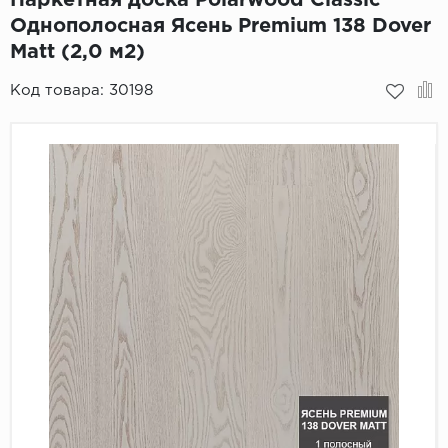
Однополосная Ясень Premium 138 Dover
Пробковое покрытие
Bohofloor
Matt (2,0 м2)
Bonkeel
Код товара:
30198
Classen
CorkArt Vinyl Con
CronaFloor
Damy Floor
Decoria
Dolce Flooring SP
ECO Parquet Alste
EcoClick