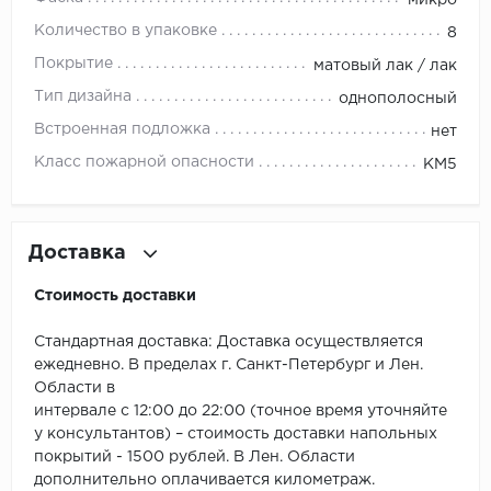
ROYCE
Количество в упаковке
8
Smartprofile
Покрытие
матовый лак / лак
Тип дизайна
однополосный
SPC
Встроенная подложка
нет
SPC Alta Step
Класс пожарной опасности
КМ5
SPC Betta
SPC DEW
Доставка
Стоимость доставки
SPC Flooring
Стандартная доставка: Доставка осуществляется
SPC Ideal Flooring
ежедневно. В пределах г. Санкт-Петербург и Лен.
Области в
SPC Kronostep
интервале с 12:00 до 22:00 (точное время уточняйте
у консультантов) – стоимость доставки напольных
SPC Promo
покрытий - 1500 рублей. В Лен. Области
дополнительно оплачивается километраж.