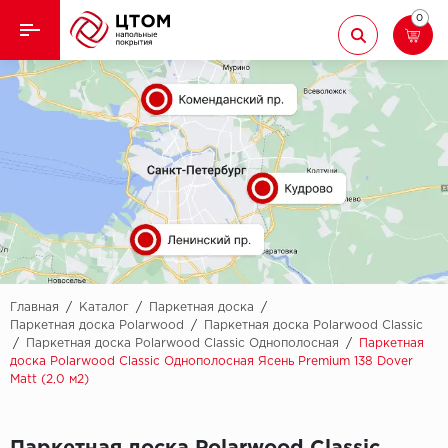
0
Назад
Назад
Кварцвиниловая плитка
Aberhof
Ламинат
Adelar
Ковролин
Alfa
Линолеум
AllureFloor
Паркет
Alpine floor
Главная
/
Каталог
/
Паркетная доска
/
Паркетная доска Polarwood
/
Паркетная доска Polarwood Classic
/
Паркетная доска Polarwood Classic Однополосная
/
Паркетная
Паркетная доска
Aquamax
доска Polarwood Classic Однополосная Ясень Premium 138 Dover
Matt (2,0 м2)
Плинтус
Arbiton
Подложка
Berry Alloc
Паркетная доска Polarwood Classic