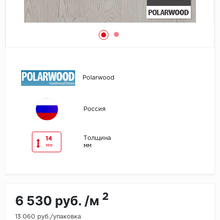
Egger
Ensten
Fargo
Polarwood
Fast Floor
FineFlex
Россия
FineFloor
Толщина
14
мм
мм
Floor Click
Forbo
2
6 530 руб. /м
Forbo Allura Click
13 060 руб./упаковка
HC luxury flooring