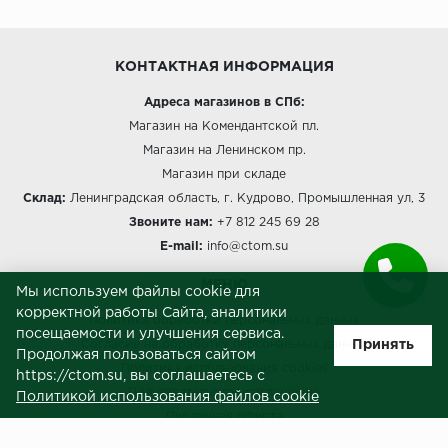
КОНТАКТНАЯ ИНФОРМАЦИЯ
Адреса магазинов в СПб:
Магазин на Комендантской пл.
Магазин на Ленинском пр.
Магазин при складе
Склад:
Ленинградская область, г. Кудрово, Промышленная ул, 3
Звоните нам:
+7 812 245 69 28
E-mail:
info@ctom.su
МЕНЮ
Мы используем файлы cookie для
корректной работы Сайта, аналитики
Политика обработки персональных данных
посещаемости и улучшения сервиса.
Принять
Согласие на обработку персональных данных
Продолжая пользоваться сайтом
Политика использования cookies
https://ctom.su, вы соглашаетесь с
Пользовательское соглашение
Политикой использования файлов cookie
Публичная оферта
Сведения о продавце (реквизиты)