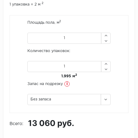
2
1 упаковка = 2 м
Icon Floor
2
Площадь пола, м
IVC Group
Jinan PDM
Количество упаковок:
Juteks
KDF
2
1.995 м
Krono Xonic
i
Запас на подрезку
LG Decotile
Без запаса
LimeStone
13 060 руб.
Lucky Floor
Всего:
Made in Belgium