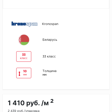
Egger
Ensten
Kronospan
Fargo
Беларусь
Fast Floor
FineFlex
33
33 класс
класс
FineFloor
Толщина
10
мм
мм
Floor Click
Forbo
Forbo Allura Click
2
1 410 руб. /м
HC luxury flooring
2 439 руб./упаковка