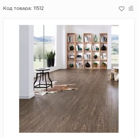
Код товара:
11512
Пробковое покрытие
Bohofloor
Bonkeel
Classen
CorkArt Vinyl Con
CronaFloor
Damy Floor
Decoria
Dolce Flooring SP
ECO Parquet Alste
EcoClick