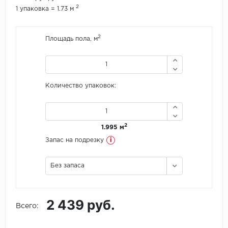
2
1 упаковка = 1.73 м
Icon Floor
2
Площадь пола, м
IVC Group
Jinan PDM
Количество упаковок:
Juteks
KDF
2
1.995 м
Krono Xonic
i
Запас на подрезку
LG Decotile
Без запаса
LimeStone
2 439 руб.
Lucky Floor
Всего:
Made in Belgium