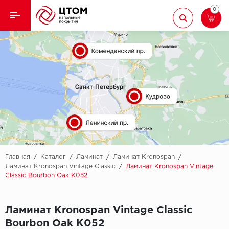
0
Назад
Назад
Кварцвиниловая плитка
Aberhof
Ламинат
Adelar
Ковролин
Alfa
Линолеум
AllureFloor
Паркет
Alpine floor
Главная
/
Каталог
/
Ламинат
/
Ламинат Kronospan
/
Ламинат Kronospan Vintage Classic
/
Ламинат Kronospan Vintage
Classic Bourbon Oak K052
Паркетная доска
Aquamax
Плинтус
Arbiton
Ламинат Kronospan Vintage Classic
Bourbon Oak K052
Подложка
Berry Alloc