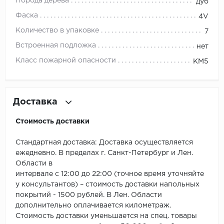
ROYCE
Порода дерева
дуб
Фаска
4V
Smartprofile
Количество в упаковке
7
SPC
Встроенная подложка
нет
Класс пожарной опасности
КМ5
SPC Alta Step
SPC Betta
Доставка
SPC DEW
Стоимость доставки
SPC Flooring
Стандартная доставка: Доставка осуществляется
ежедневно. В пределах г. Санкт-Петербург и Лен.
SPC Ideal Flooring
Области в
интервале с 12:00 до 22:00 (точное время уточняйте
SPC Kronostep
у консультантов) – стоимость доставки напольных
покрытий - 1500 рублей. В Лен. Области
SPC Promo
дополнительно оплачивается километраж.
Стоимость доставки уменьшается на спец. товары