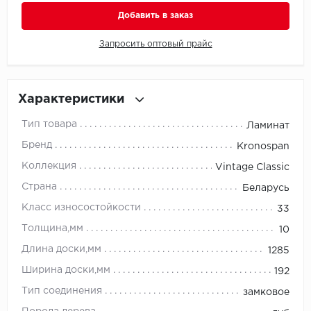
Добавить в заказ
Millenium
Запросить оптовый прайс
Moduleo
Natisston
Характеристики
Next Step
Тип товара
Ламинат
Бренд
Kronospan
No brand
Коллекция
Vintage Classic
Novafloor
Страна
Беларусь
Класс износостойкости
33
Pergo
Толщина,мм
10
Primavera
Длина доски,мм
1285
Ширина доски,мм
192
Quality Flooring
Тип соединения
замковое