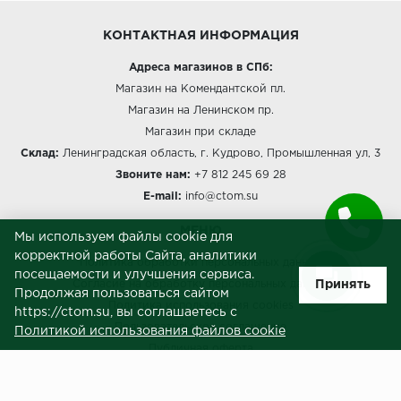
КОНТАКТНАЯ ИНФОРМАЦИЯ
Адреса магазинов в СПб:
Магазин на Комендантской пл.
Магазин на Ленинском пр.
Магазин при складе
Склад:
Ленинградская область, г. Кудрово, Промышленная ул, 3
Звоните нам:
+7 812 245 69 28
E-mail:
info@ctom.su
МЕНЮ
Мы используем файлы cookie для
корректной работы Сайта, аналитики
Политика обработки персональных данных
посещаемости и улучшения сервиса.
Принять
Согласие на обработку персональных данных
Продолжая пользоваться сайтом
Политика использования cookies
https://ctom.su, вы соглашаетесь с
Пользовательское соглашение
Политикой использования файлов cookie
Публичная оферта
Сведения о продавце (реквизиты)