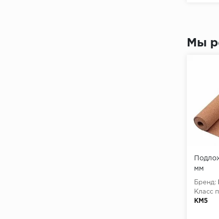
Мы р
Подлож
мм
Бренд:
Класс 
КМ5