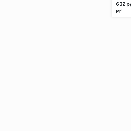
602 ру
м²