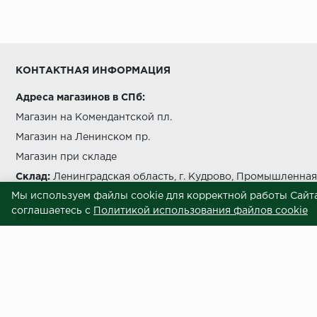
КОНТАКТНАЯ ИНФОРМАЦИЯ
Адреса магазинов в СПб:
Магазин на Комендантской пл.
Магазин на Ленинском пр.
Магазин при складе
Склад:
Ленинградская область, г. Кудрово, Промышленная 
Мы используем файлы cookie для корректной работы Сайта
Звоните нам:
+7 812 245 69 28
соглашаетесь с
Политикой использования файлов cookie
E-mail:
info@ctom.su
Центральный терминал отделочных