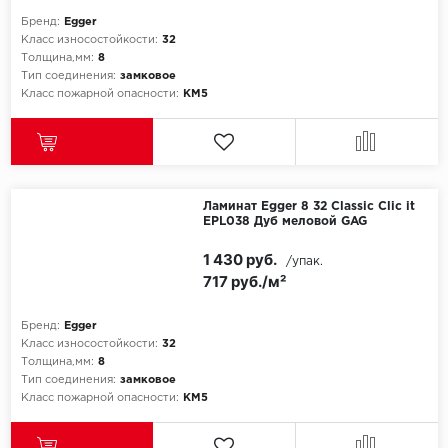
Бренд:
Egger
Icon Floor
Класс износостойкости:
32
Толщина,мм:
8
Тип соединения:
замковое
IVC Group
Класс пожарной опасности:
КМ5
Jinan PDM
Juteks
Ламинат Egger 8 32 Classic Clic it
KDF
EPL038 Дуб меловой GAG
1 430 руб.
/упак.
Krono Xonic
717 руб./м²
LG Decotile
Бренд:
Egger
Класс износостойкости:
32
LimeStone
Толщина,мм:
8
Тип соединения:
замковое
Класс пожарной опасности:
КМ5
Lucky Floor
Made in Belgium