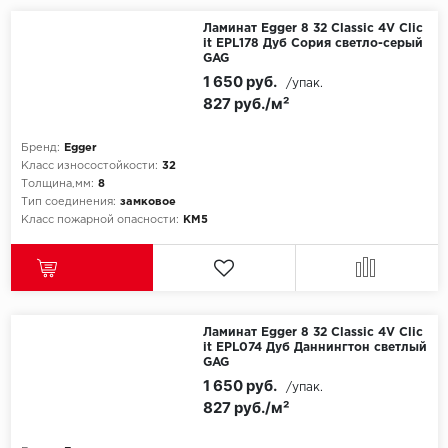
Ламинат Egger 8 32 Classic 4V Clic
it EPL178 Дуб Сория светло-серый
GAG
1 650 руб.
/упак.
827 руб./м²
Бренд:
Egger
Класс износостойкости:
32
Толщина,мм:
8
Тип соединения:
замковое
Класс пожарной опасности:
КМ5
Ламинат Egger 8 32 Classic 4V Clic
it EPL074 Дуб Даннингтон светлый
GAG
1 650 руб.
/упак.
827 руб./м²