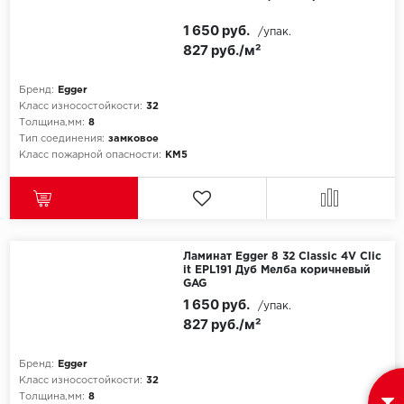
1 650 руб.
/упак.
827 руб./м²
Бренд:
Egger
Класс износостойкости:
32
Толщина,мм:
8
Тип соединения:
замковое
Класс пожарной опасности:
КМ5
Ламинат Egger 8 32 Classic 4V Clic
it EPL191 Дуб Мелба коричневый
GAG
1 650 руб.
/упак.
827 руб./м²
Бренд:
Egger
Класс износостойкости:
32
Толщина,мм:
8