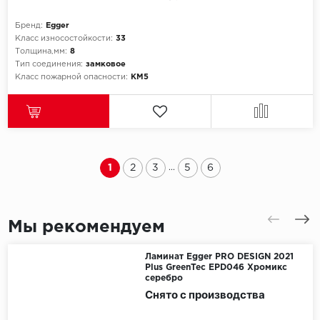
Бренд:
Egger
Класс износостойкости:
33
Толщина,мм:
8
Тип соединения:
замковое
Класс пожарной опасности:
КМ5
1
2
3
5
6
...
Мы рекомендуем
Ламинат Egger PRO DESIGN 2021
Plus GreenTec EPD046 Хромикс
серебро
Снято с производства