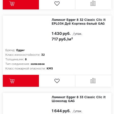
SPC Stronghold
TANTO
Ламинат Egger 8 32 Classic Clic it
Tarkett
EPL034 Дуб Кортина белый GAG
1 430 руб.
/упак.
Tulesna
717 руб./м²
Veon
Бренд:
Egger
Класс износостойкости:
32
Vinil click
Толщина,мм:
8
Тип соединения:
замковое
Класс пожарной опасности:
КМ5
Vinilam
Wonderful Vinyl Fl
Ламинат Egger 8 33 Classic Clic it
Шоколад GAG
1 644 руб.
/упак.