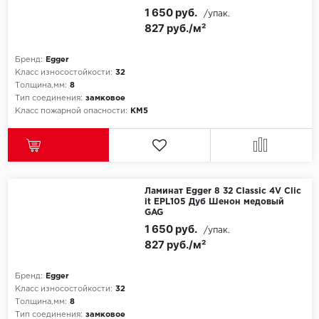
1 650 руб.
/упак.
827 руб./м²
Бренд:
Egger
Класс износостойкости:
32
Толщина,мм:
8
Тип соединения:
замковое
Класс пожарной опасности:
КМ5
Ламинат Egger 8 32 Classic 4V Clic
it EPL105 Дуб Шенон медовый
GAG
1 650 руб.
/упак.
827 руб./м²
Бренд:
Egger
Класс износостойкости:
32
Толщина,мм:
8
Тип соединения:
замковое