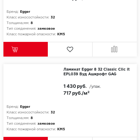
ROYCE
Бренд:
Egger
Smartprofile
Класс износостойкости:
32
Толщина,мм:
8
SPC
Тип соединения:
замковое
Класс пожарной опасности:
КМ5
SPC Alta Step
SPC Betta
Ламинат Egger 8 32 Classic Clic it
SPC DEW
EPL039 Вуд Ашкрофт GAG
SPC Flooring
1 430 руб.
/упак.
717 руб./м²
SPC Ideal Flooring
Бренд:
Egger
SPC Kronostep
Класс износостойкости:
32
Толщина,мм:
8
Тип соединения:
замковое
SPC Promo
Класс пожарной опасности:
КМ5