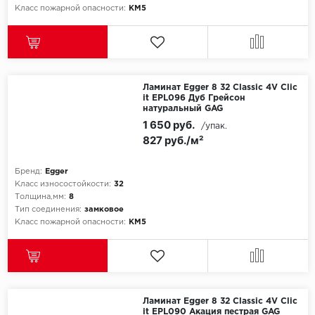
Класс пожарной опасности:
КМ5
Ламинат Egger 8 32 Classic 4V Clic
it EPL096 Дуб Грейсон
натуральный GAG
1 650 руб.
/упак.
827 руб./м²
Бренд:
Egger
Класс износостойкости:
32
Толщина,мм:
8
Тип соединения:
замковое
Класс пожарной опасности:
КМ5
Ламинат Egger 8 32 Classic 4V Clic
it EPL090 Акация пестрая GAG