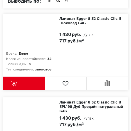
Выводить по:
18
36
72
Egger
Ламинат Egger 8 32 Classic Clic it
Шоколад GAG
Ensten
1 430 руб.
/упак.
Fargo
717 руб./м²
Fast Floor
Бренд:
Egger
Класс износостойкости:
32
FineFlex
Толщина,мм:
8
Тип соединения:
замковое
FineFloor
Floor Click
Ламинат Egger 8 32 Classic Clic it
Forbo
EPL198 Дуб Предайя натуральный
GAG
Forbo Allura Click
1 430 руб.
/упак.
717 руб./м²
HC luxury flooring