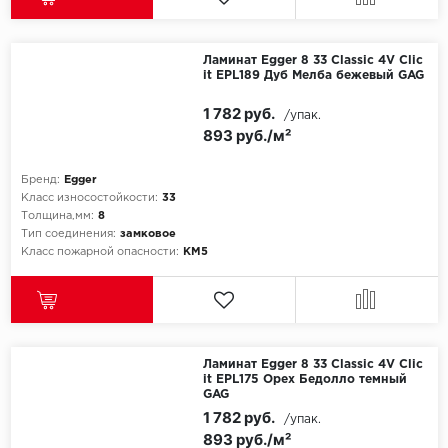
Ламинат Egger 8 33 Classic 4V Clic
it EPL189 Дуб Мелба бежевый GAG
1 782 руб.
/упак.
893 руб./м²
Бренд:
Egger
Класс износостойкости:
33
Толщина,мм:
8
Тип соединения:
замковое
Класс пожарной опасности:
КМ5
Ламинат Egger 8 33 Classic 4V Clic
it EPL175 Орех Бедолло темный
GAG
1 782 руб.
/упак.
893 руб./м²