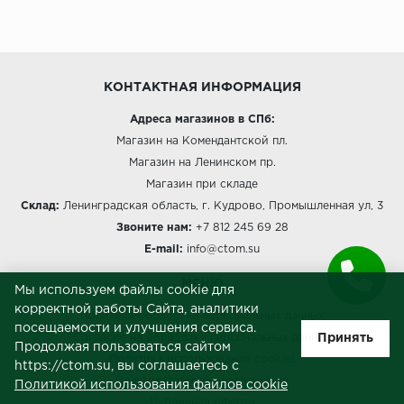
КОНТАКТНАЯ ИНФОРМАЦИЯ
Адреса магазинов в СПб:
Магазин на Комендантской пл.
Магазин на Ленинском пр.
Магазин при складе
Склад:
Ленинградская область, г. Кудрово, Промышленная ул, 3
Звоните нам:
+7 812 245 69 28
E-mail:
info@ctom.su
МЕНЮ
Мы используем файлы cookie для
корректной работы Сайта, аналитики
Политика обработки персональных данных
посещаемости и улучшения сервиса.
Принять
Согласие на обработку персональных данных
Продолжая пользоваться сайтом
Политика использования cookies
https://ctom.su, вы соглашаетесь с
Пользовательское соглашение
Политикой использования файлов cookie
Публичная оферта