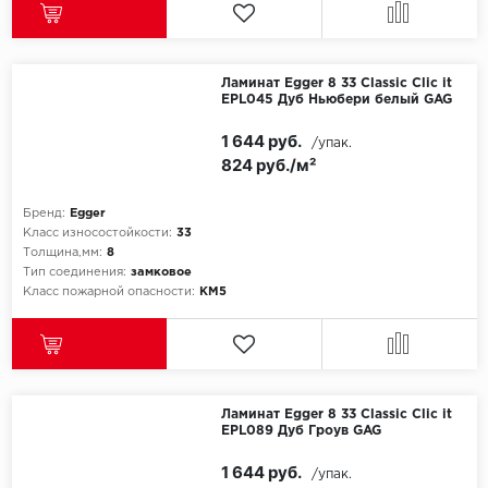
Ламинат Egger 8 33 Classic Clic it
EPL045 Дуб Ньюбери белый GAG
1 644 руб.
/упак.
824 руб./м²
Бренд:
Egger
Класс износостойкости:
33
Толщина,мм:
8
Тип соединения:
замковое
Класс пожарной опасности:
КМ5
Ламинат Egger 8 33 Classic Clic it
EPL089 Дуб Гроув GAG
1 644 руб.
/упак.