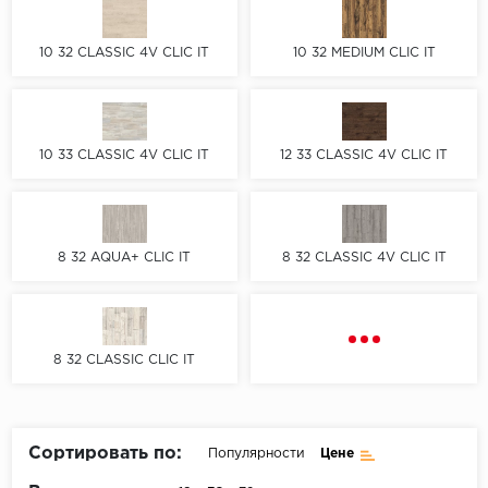
Пробковое покрытие
Bohofloor
10 32 CLASSIC 4V CLIC IT
10 32 MEDIUM CLIC IT
Bonkeel
Classen
10 33 CLASSIC 4V CLIC IT
12 33 CLASSIC 4V CLIC IT
CorkArt Vinyl Con
CronaFloor
8 32 AQUA+ CLIC IT
8 32 CLASSIC 4V CLIC IT
Damy Floor
Decoria
8 32 CLASSIC CLIC IT
Dolce Flooring SP
ECO Parquet Alste
Сортировать по:
Популярности
Цене
EcoClick