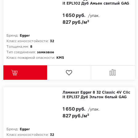
it EPL102 Дуб Амьен светлый GAG
1 650 руб.
/упак.
827 руб./м²
Бренд:
Egger
Класс износостойкости:
32
Толщина,мм:
8
Тип соединения:
замковое
Класс пожарной опасности:
КМ5
Ламинат Egger 8 32 Classic 4V Clic
it EPL137 Дуб Эльтон белый GAG
1 650 руб.
/упак.
827 руб./м²
Бренд:
Egger
Класс износостойкости:
32