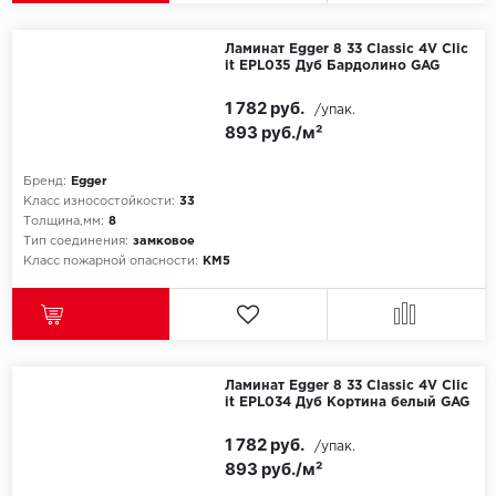
Ламинат Egger 8 33 Classic 4V Clic
it EPL035 Дуб Бардолино GAG
1 782 руб.
/упак.
893 руб./м²
Бренд:
Egger
Класс износостойкости:
33
Толщина,мм:
8
Тип соединения:
замковое
Класс пожарной опасности:
КМ5
Ламинат Egger 8 33 Classic 4V Clic
it EPL034 Дуб Кортина белый GAG
1 782 руб.
/упак.
893 руб./м²