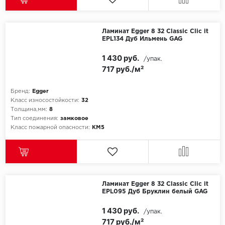
Millenium
Ламинат Egger 8 32 Classic Clic it
EPL134 Дуб Ильмень GAG
Moduleo
1 430 руб.
/упак.
Natisston
717 руб./м²
Next Step
Бренд:
Egger
Класс износостойкости:
32
Толщина,мм:
8
No brand
Тип соединения:
замковое
Класс пожарной опасности:
КМ5
Novafloor
Pergo
Primavera
Ламинат Egger 8 32 Classic Clic it
EPL095 Дуб Бруклин белый GAG
Quality Flooring
1 430 руб.
/упак.
717 руб./м²