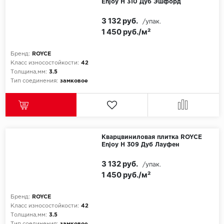
Enjoy Н 310 Дуб Эшфорд
3 132 руб.
Egger
/упак.
1 450 руб./м²
Ensten
Бренд:
ROYCE
Класс износостойкости:
42
Fargo
Толщина,мм:
3.5
Тип соединения:
замковое
Fast Floor
FineFlex
FineFloor
Кварцвиниловая плитка ROYCE
Enjoy Н 309 Дуб Лауфен
Floor Click
3 132 руб.
/упак.
1 450 руб./м²
Forbo
Бренд:
ROYCE
Forbo Allura Click
Класс износостойкости:
42
Толщина,мм:
3.5
HC luxury flooring