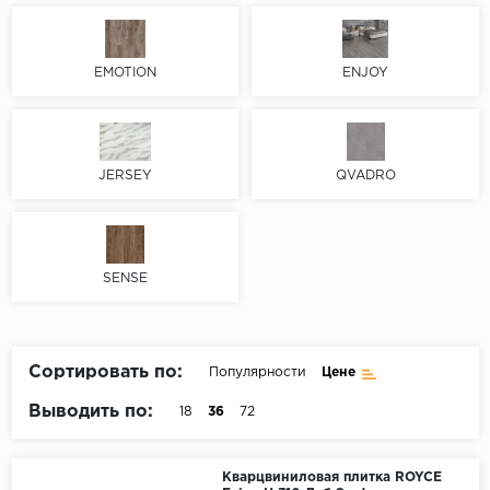
Пробковое покрытие
Bohofloor
EMOTION
ENJOY
Bonkeel
Classen
JERSEY
QVADRO
CorkArt Vinyl Con
CronaFloor
SENSE
Damy Floor
Decoria
Сортировать по:
Популярности
Цене
Dolce Flooring SP
Выводить по:
18
36
72
ECO Parquet Alste
Кварцвиниловая плитка ROYCE
EcoClick