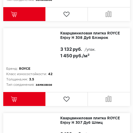
Тип соединения:
замковое
Icon Floor
IVC Group
Кварцвиниловая плитка ROYCE
Enjoy Н 308 Дуб Блэкрок
Jinan PDM
3 132 руб.
/упак.
Juteks
1 450 руб./м²
KDF
Бренд:
ROYCE
Класс износостойкости:
42
Krono Xonic
Толщина,мм:
3.5
Тип соединения:
замковое
LG Decotile
LimeStone
Кварцвиниловая плитка ROYCE
Lucky Floor
Enjoy Н 307 Дуб Шпиц
Made in Belgium