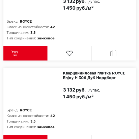
3 132 руб.
/упак.
1 450 руб./м²
Millenium
Бренд:
ROYCE
Moduleo
Класс износостойкости:
42
Толщина,мм:
3.5
Тип соединения:
замковое
Natisston
Next Step
No brand
Кварцвиниловая плитка ROYCE
Enjoy Н 306 Дуб Нордборг
Novafloor
3 132 руб.
/упак.
1 450 руб./м²
Pergo
Бренд:
ROYCE
Primavera
Класс износостойкости:
42
Толщина,мм:
3.5
Quality Flooring
Тип соединения:
замковое