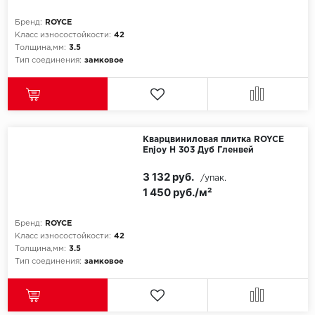
SPC Stronghold
Бренд:
ROYCE
TANTO
Класс износостойкости:
42
Толщина,мм:
3.5
Тип соединения:
замковое
Tarkett
Tulesna
Veon
Кварцвиниловая плитка ROYCE
Enjoy Н 303 Дуб Гленвей
Vinil click
3 132 руб.
/упак.
1 450 руб./м²
Vinilam
Wonderful Vinyl Fl
Бренд:
ROYCE
Класс износостойкости:
42
Толщина,мм:
3.5
Тип соединения:
замковое