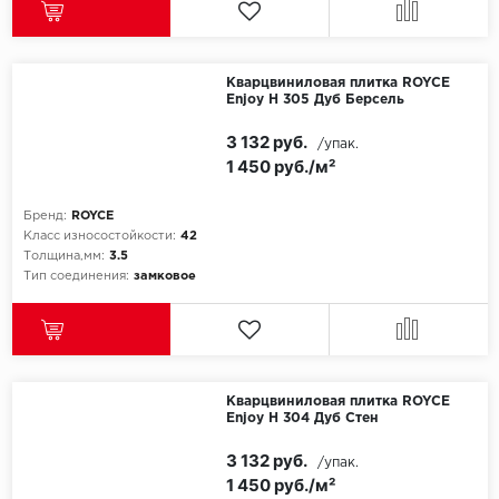
ROYCE
Smartprofile
Кварцвиниловая плитка ROYCE
SPC
Enjoy Н 305 Дуб Берсель
3 132 руб.
/упак.
SPC Alta Step
1 450 руб./м²
SPC Betta
Бренд:
ROYCE
Класс износостойкости:
42
SPC DEW
Толщина,мм:
3.5
Тип соединения:
замковое
SPC Flooring
SPC Ideal Flooring
SPC Kronostep
Кварцвиниловая плитка ROYCE
Enjoy Н 304 Дуб Стен
SPC Promo
3 132 руб.
/упак.
1 450 руб./м²