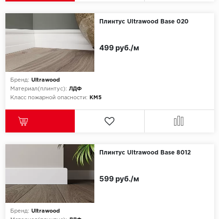
Icon Floor
Плинтус Ultrawood Base 020
IVC Group
499 руб./м
Jinan PDM
Бренд:
Ultrawood
Juteks
Материал(плинтус):
ЛДФ
Класс пожарной опасности:
КМ5
KDF
Krono Xonic
LG Decotile
Плинтус Ultrawood Base 8012
LimeStone
599 руб./м
Lucky Floor
Бренд:
Ultrawood
Made in Belgium