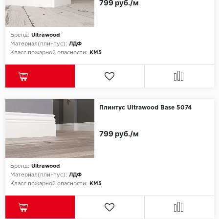
ROYCE
799 руб./м
Smartprofile
Бренд:
Ultrawood
SPC
Материал(плинтус):
ЛДФ
Класс пожарной опасности:
КМ5
SPC Alta Step
SPC Betta
Плинтус Ultrawood Base 5074
SPC DEW
SPC Flooring
799 руб./м
SPC Ideal Flooring
Бренд:
Ultrawood
Материал(плинтус):
ЛДФ
SPC Kronostep
Класс пожарной опасности:
КМ5
SPC Promo