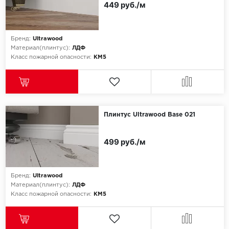
449 руб./м
Egger
Бренд:
Ultrawood
Ensten
Материал(плинтус):
ЛДФ
Класс пожарной опасности:
КМ5
Fargo
Fast Floor
FineFlex
Плинтус Ultrawood Base 021
FineFloor
499 руб./м
Floor Click
Бренд:
Ultrawood
Forbo
Материал(плинтус):
ЛДФ
Класс пожарной опасности:
КМ5
Forbo Allura Click
HC luxury flooring