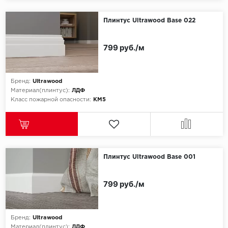
SPC Stronghold
Плинтус Ultrawood Base 022
TANTO
799 руб./м
Tarkett
Tulesna
Бренд:
Ultrawood
Материал(плинтус):
ЛДФ
Veon
Класс пожарной опасности:
КМ5
Vinil click
Vinilam
Плинтус Ultrawood Base 001
Wonderful Vinyl Fl
799 руб./м
Бренд:
Ultrawood
Материал(плинтус):
ЛДФ