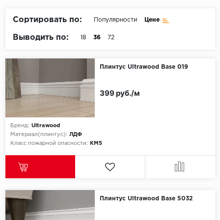
Пробковое покрытие
Bohofloor
Сортировать по:
Популярности
Цене
Выводить по:
18
36
72
Bonkeel
Classen
Плинтус Ultrawood Base 019
CorkArt Vinyl Con
399 руб./м
CronaFloor
Бренд:
Ultrawood
Damy Floor
Материал(плинтус):
ЛДФ
Класс пожарной опасности:
КМ5
Decoria
Dolce Flooring SP
ECO Parquet Alste
Плинтус Ultrawood Base 5032
EcoClick