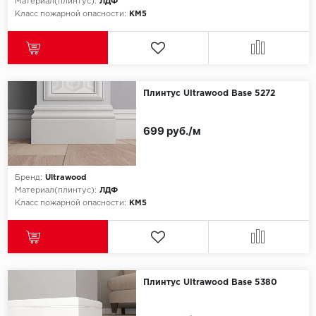
Материал(плинтус):
ЛДФ
Класс пожарной опасности:
КМ5
Millenium
Moduleo
Natisston
Плинтус Ultrawood Base 5272
Next Step
699 руб./м
No brand
Бренд:
Ultrawood
Novafloor
Материал(плинтус):
ЛДФ
Класс пожарной опасности:
КМ5
Pergo
Primavera
Плинтус Ultrawood Base 5380
Quality Flooring