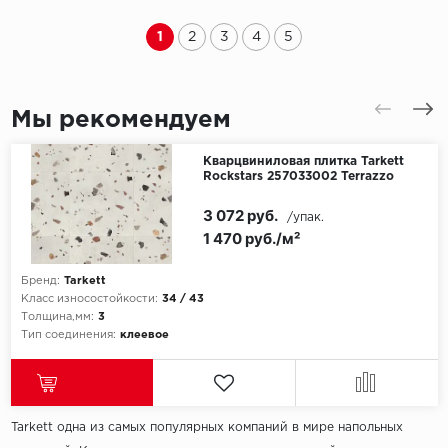
1
2
3
4
5
Мы рекомендуем
Кварцвиниловая плитка Tarkett
Rockstars 257033002 Terrazzo
3 072 руб.
/упак.
1 470 руб./м²
Бренд:
Tarkett
Класс износостойкости:
34 / 43
Толщина,мм:
3
Тип соединения:
клеевое
Tarkett одна из самых популярных компаний в мире напольных