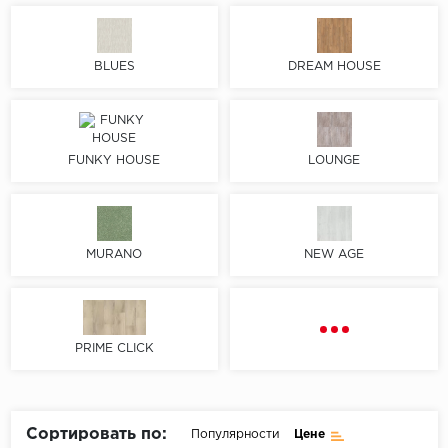
Пробковое покрытие
Bohofloor
BLUES
DREAM HOUSE
Bonkeel
Classen
FUNKY HOUSE
LOUNGE
CorkArt Vinyl Con
CronaFloor
MURANO
NEW AGE
Damy Floor
Decoria
PRIME CLICK
Dolce Flooring SP
ECO Parquet Alste
Сортировать по:
Популярности
Цене
EcoClick