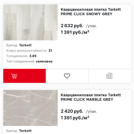
Кварцвиниловая плитка Tarkett
PRIME CLICK SNOWY GREY
2 632 руб.
/упак.
1 391 руб./м²
Бренд:
Tarkett
Класс износостойкости:
31
Толщина,мм:
3.85
Тип соединения:
замковое
Кварцвиниловая плитка Tarkett
PRIME CLICK MARBLE GREY
2 420 руб.
/упак.
1 391 руб./м²
Бренд:
Tarkett