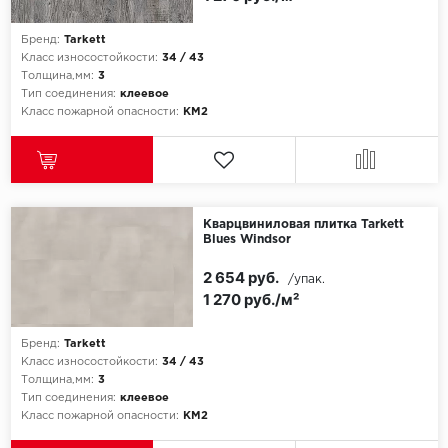
Icon Floor
Бренд:
Tarkett
Класс износостойкости:
34 / 43
Толщина,мм:
3
IVC Group
Тип соединения:
клеевое
Класс пожарной опасности:
КМ2
Jinan PDM
Juteks
KDF
Кварцвиниловая плитка Tarkett
Blues Windsor
Krono Xonic
2 654 руб.
/упак.
1 270 руб./м²
LG Decotile
Бренд:
Tarkett
LimeStone
Класс износостойкости:
34 / 43
Толщина,мм:
3
Тип соединения:
клеевое
Lucky Floor
Класс пожарной опасности:
КМ2
Made in Belgium