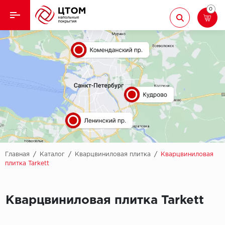
0
Назад
Назад
Кварцвиниловая плитка
Aberhof
Ламинат
Adelar
Ковролин
Alfa
Линолеум
AllureFloor
Паркет
Alpine floor
Главная
/
Каталог
/
Кварцвиниловая плитка
/
Кварцвиниловая
плитка Tarkett
Паркетная доска
Aquamax
Плинтус
Кварцвиниловая плитка Tarkett
Arbiton
Подложка
Berry Alloc