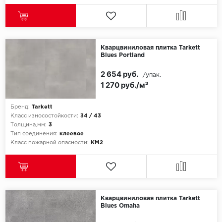
SPC Stronghold
TANTO
Tarkett
Кварцвиниловая плитка Tarkett
Blues Portland
Tulesna
2 654 руб.
/упак.
1 270 руб./м²
Veon
Бренд:
Tarkett
Vinil click
Класс износостойкости:
34 / 43
Толщина,мм:
3
Тип соединения:
клеевое
Vinilam
Класс пожарной опасности:
КМ2
Wonderful Vinyl Fl
Кварцвиниловая плитка Tarkett
Blues Omaha