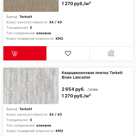
ROYCE
1 270 руб./м²
Smartprofile
Бренд:
Tarkett
Класс износостойкости:
34 / 43
SPC
Толщина,мм:
3
Тип соединения:
клеевое
Класс пожарной опасности:
КМ2
SPC Alta Step
SPC Betta
SPC DEW
Кварцвиниловая плитка Tarkett
Blues Lancaster
SPC Flooring
2 654 руб.
/упак.
1 270 руб./м²
SPC Ideal Flooring
SPC Kronostep
Бренд:
Tarkett
Класс износостойкости:
34 / 43
Толщина,мм:
3
SPC Promo
Тип соединения:
клеевое
Класс пожарной опасности:
КМ2