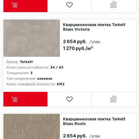
Millenium
Кварцвиниловая плитка Tarkett
Moduleo
Blues Victoria
2 654 руб.
Natisston
/упак.
1 270 руб./м²
Next Step
Бренд:
Tarkett
Класс износостойкости:
34 / 43
No brand
Толщина,мм:
3
Тип соединения:
клеевое
Novafloor
Класс пожарной опасности:
КМ2
Pergo
Primavera
Кварцвиниловая плитка Tarkett
Blues Roots
Quality Flooring
2 654 руб.
/упак.