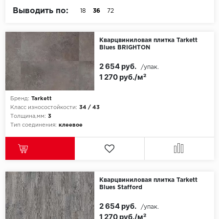
Выводить по:
18
36
72
Egger
Кварцвиниловая плитка Tarkett
Ensten
Blues BRIGHTON
Fargo
2 654 руб.
/упак.
1 270 руб./м²
Fast Floor
Бренд:
Tarkett
FineFlex
Класс износостойкости:
34 / 43
Толщина,мм:
3
Тип соединения:
клеевое
FineFloor
Floor Click
Forbo
Кварцвиниловая плитка Tarkett
Blues Stafford
Forbo Allura Click
2 654 руб.
/упак.
1 270 руб./м²
HC luxury flooring