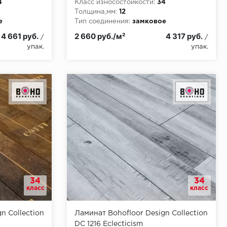
4
Класс износостойкости:
34
Толщина,мм:
12
е
Тип соединения:
замковое
и:
КМ5
Класс пожарной опасности:
КМ5
4 661 руб.
2 660 руб./м²
4 317 руб.
/
/
упак.
упак.
34
34
класс
класс
n Collection
Ламинат Bohofloor Design Collection
DC 1216 Eclecticism