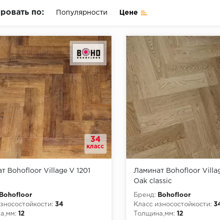
ровать по:
Популярности
Цене
34
класс
 Bohofloor Village V 1201
Ламинат Bohofloor Villa
Oak classic
Bohofloor
Бренд:
Bohofloor
зносостойкости:
34
Класс износостойкости:
3
а,мм:
12
Толщина,мм:
12