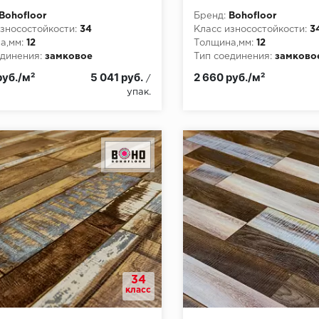
Bohofloor
Бренд:
Bohofloor
зносостойкости:
34
Класс износостойкости:
3
а,мм:
12
Толщина,мм:
12
динения:
замковое
Тип соединения:
замково
пожарной опасности:
КМ5
Класс пожарной опасност
руб./м²
5 041 руб.
2 660 руб./м²
/
упак.
34
класс