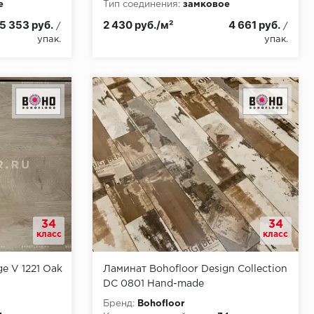
е
Тип соединения:
замковое
и:
КМ5
Класс пожарной опасности:
КМ5
5 353 руб.
2 430 руб./м²
4 661 руб.
/
/
упак.
упак.
34
34
класс
класс
ge V 1221 Oak
Ламинат Bohofloor Design Collection
DC 0801 Hand-made
Бренд:
Bohofloor