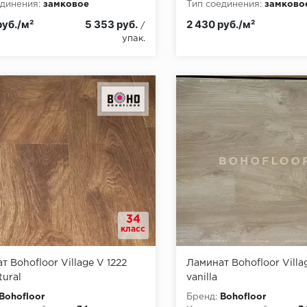
динения:
замковое
Тип соединения:
замково
пожарной опасности:
КМ5
Класс пожарной опасност
руб./м²
5 353 руб.
2 430 руб./м²
/
упак.
34
класс
т Bohofloor Village V 1222
Ламинат Bohofloor Villa
tural
vanilla
Bohofloor
Бренд:
Bohofloor