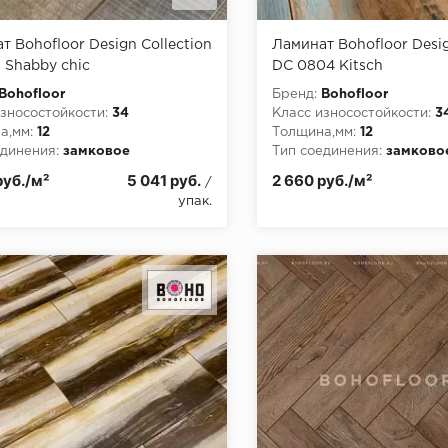
т Bohofloor Design Collection
Ламинат Bohofloor Desig
3 Shabby chic
DC 0804 Kitsch
Bohofloor
Бренд:
Bohofloor
зносостойкости:
34
Класс износостойкости:
3
а,мм:
12
Толщина,мм:
12
динения:
замковое
Тип соединения:
замково
пожарной опасности:
КМ5
Класс пожарной опасност
руб./м²
5 041 руб.
2 660 руб./м²
/
упак.