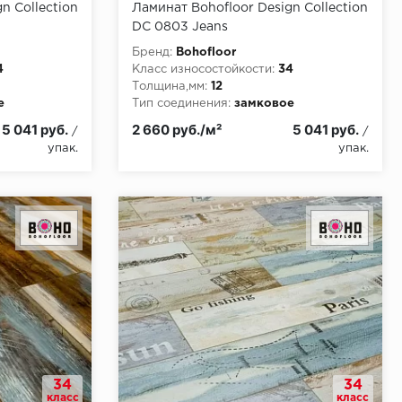
n Collection
Ламинат Bohofloor Design Collection
DC 0803 Jeans
Бренд:
Bohofloor
4
Класс износостойкости:
34
Толщина,мм:
12
е
Тип соединения:
замковое
и:
КМ5
Класс пожарной опасности:
КМ5
5 041 руб.
2 660 руб./м²
5 041 руб.
/
/
упак.
упак.
34
34
класс
класс