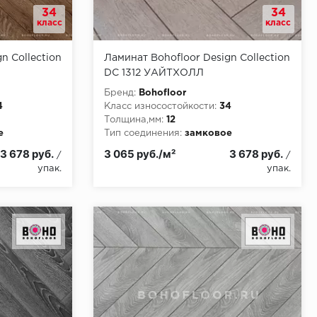
34
34
класс
класс
n Collection
Ламинат Bohofloor Design Collection
DC 1312 УАЙТХОЛЛ
Бренд:
Bohofloor
4
Класс износостойкости:
34
Толщина,мм:
12
е
Тип соединения:
замковое
и:
КМ5
Класс пожарной опасности:
КМ5
3 678 руб.
3 065 руб./м²
3 678 руб.
/
/
упак.
упак.