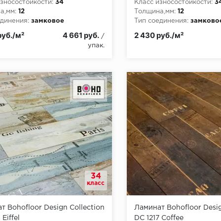
зносостойкости:
34
Класс износостойкости:
3
а,мм:
12
Толщина,мм:
12
динения:
замковое
Тип соединения:
замково
пожарной опасности:
КМ5
Класс пожарной опасност
руб./м²
4 661 руб.
2 430 руб./м²
/
упак.
34
класс
т Bohofloor Design Collection
Ламинат Bohofloor Desig
 Eiffel
DC 1217 Coffee