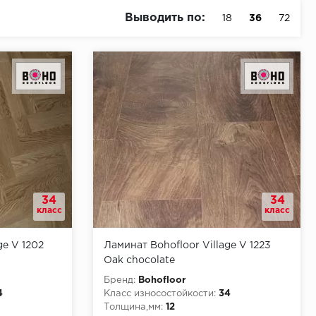
Выводить по:
18
36
72
34
34
класс
класс
ge V 1202
Ламинат Bohofloor Village V 1223
Oak chocolate
Бренд:
Bohofloor
4
Класс износостойкости:
34
Толщина,мм:
12