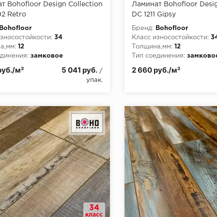
т Bohofloor Design Collection
Ламинат Bohofloor Desig
2 Retro
DC 1211 Gipsy
Bohofloor
Бренд:
Bohofloor
зносостойкости:
34
Класс износостойкости:
3
а,мм:
12
Толщина,мм:
12
динения:
замковое
Тип соединения:
замково
пожарной опасности:
КМ5
Класс пожарной опасност
руб./м²
5 041 руб.
2 660 руб./м²
/
упак.
34
класс