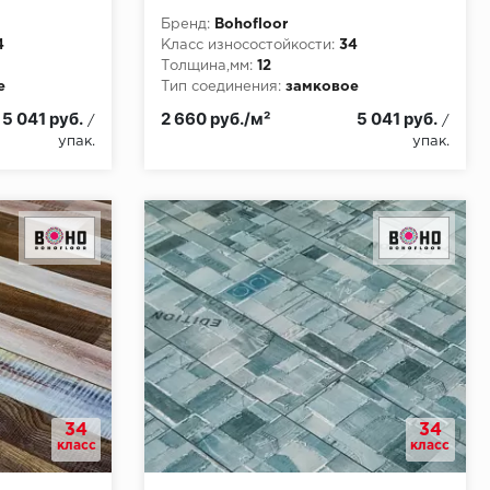
Бренд:
Bohofloor
4
Класс износостойкости:
34
Толщина,мм:
12
е
Тип соединения:
замковое
и:
КМ5
Класс пожарной опасности:
КМ5
5 041 руб.
2 660 руб./м²
5 041 руб.
/
/
упак.
упак.
34
34
класс
класс