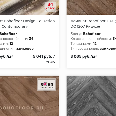
34
класс
т Bohofloor Design Collection
Ламинат Bohofloor Desig
0 Contemporary
DC 1207 Риджент
Bohofloor
Бренд:
Bohofloor
зносостойкости:
34
Класс износостойкости:
3
а,мм:
12
Толщина,мм:
12
динения:
замковое
Тип соединения:
замково
пожарной опасности:
КМ5
Класс пожарной опасност
руб./м²
5 041 руб.
3 065 руб./м²
/
упак.