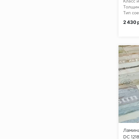
Класс и
Толщин
Тип сое
Класс 
2 430 
Ламина
DC 1218