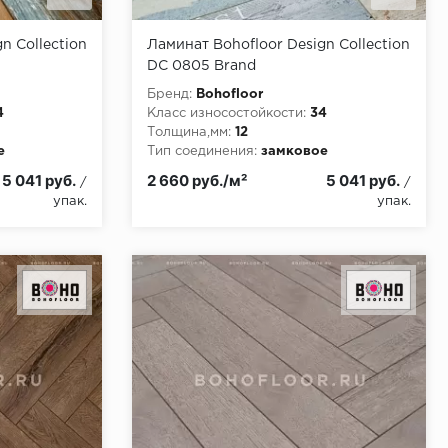
n Collection
Ламинат Bohofloor Design Collection
DC 0805 Brand
Бренд:
Bohofloor
4
Класс износостойкости:
34
Толщина,мм:
12
е
Тип соединения:
замковое
и:
КМ5
Класс пожарной опасности:
КМ5
5 041 руб.
2 660 руб./м²
5 041 руб.
/
/
упак.
упак.