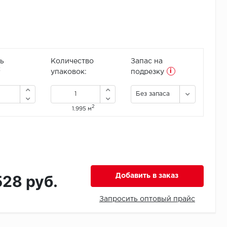
ь
Количество
Запас на
i
2
упаковок:
подрезку
Без запаса
2
1.995 м
528 руб.
Добавить в заказ
Запросить оптовый прайс