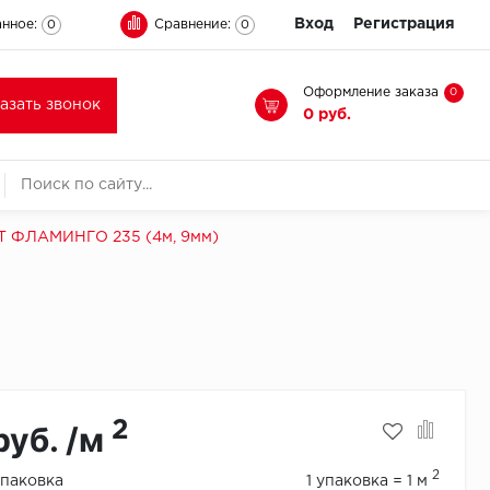
Вход
Регистрация
нное:
Сравнение:
0
0
Оформление заказа
0
казать звонок
0 руб.
 ФЛАМИНГО 235 (4м, 9мм)
2
руб. /м
2
упаковка
1 упаковка = 1 м