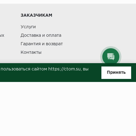
Изменение
ЗАКАЗЧИКАМ
Услуги
ых
Доставка и оплата
Гарантия и возврат
Контакты
ользоваться сайтом https://ctom.su, вы
Принять
ляемой положениями Статьи 437(п.2) ГК РФ. Несмотря на то, что были
о, не всегда своевременно отражаются изменения. Товар может
й на сайте.