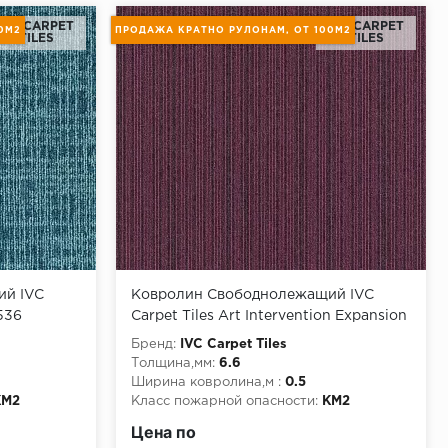
IVC CARPET
IVC CARPET
0М2
ПРОДАЖА КРАТНО РУЛОНАМ, ОТ 100М2
TILES
TILES
ий IVC
Ковролин Свободнолежащий IVC
536
Carpet Tiles Art Intervention Expansion
Point 478
Бренд:
IVC Carpet Tiles
Толщина,мм:
6.6
Ширина ковролина,м :
0.5
КМ2
Класс пожарной опасности:
КМ2
 кратно
Короткое описание:
продажа кратно
Цена по
рулонам, от 100м2