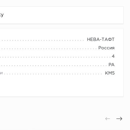
жу
НЕВА-ТАФТ
Россия
4
PA
и
КМ5