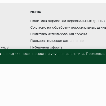
МЕНЮ
утки.
Политика обработки персональных данных
Согласие на обработку персональных данн
Политика использования cookies
Пользовательское соглашение
ния прямых солнечных лучей.
ул, 3
Публичная оферта
НЕ МОЖЕТ
, аналитики посещаемости и улучшения сервиса. Продолжая п
Сведения о продавце (реквизиты)
 материалов © 2023.
й характер и ни при каких условиях не является публичной офертой, опреде
готовки и размещения информации занимает некоторое время. Следовательн
 представленных на сайте. Цена может быть изменена относительно заявленно