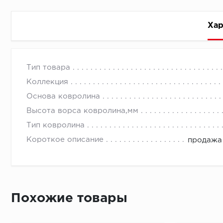
Хар
Стоимость доставки
Тип товара
Коллекция
Основа ковролина
Высота ворса ковролина,мм
Тип ковролина
Первый ряд:
Короткое описание
продажа 
Монтаж второй и последующих пластин:
Похожие товары
Время доставки