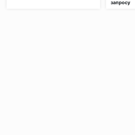
запросу
Установка под дверными коробками:
Заключительные работы по установке: