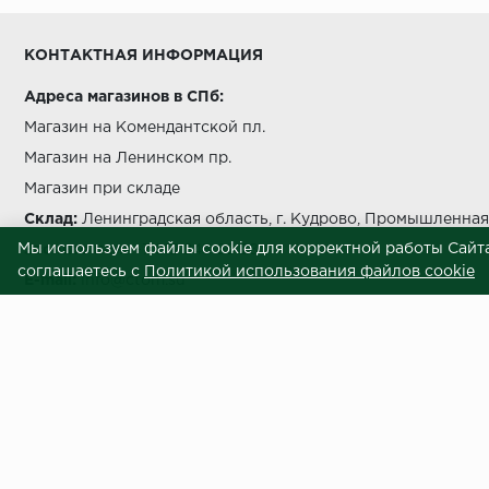
Условия выгрузки и подъема
КОНТАКТНАЯ ИНФОРМАЦИЯ
температуры должно быть не более чем на 5 °C в с
Адреса магазинов в СПб:
Магазин на Комендантской пл.
Магазин на Ленинском пр.
Магазин при складе
беречь от попада
Склад:
Ленинградская область, г. Кудрово, Промышленная 
Мы используем файлы cookie для корректной работы Сайта
Звоните нам:
+7 812 245 69 28
соглашаетесь с
Политикой использования файлов cookie
E-mail:
info@ctom.su
Центральный терминал отделочных
Условия самовывоза
Внимание! Вся представленная на сайте информация носит информационны
приложены все усилия к обеспечению точности информации, процесс под
отличаться по внешнему виду и техническим характеристикам от товаров,