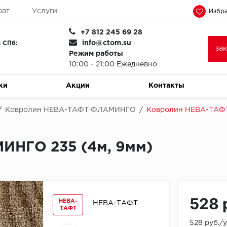
рат
Услуги
Избра
+7 812 245 69 28
info@ctom.su
 СПб:
за
Режим работы
10:00 - 21:00 Ежедневно
ки
Акции
Контакты
/
Ковролин НЕВА-ТАФТ ФЛАМИНГО
/
Ковролин НЕВА-ТАФТ
НГО 235 (4м, 9мм)
528 
НЕВА-
НЕВА-ТАФТ
ТАФТ
528 руб./