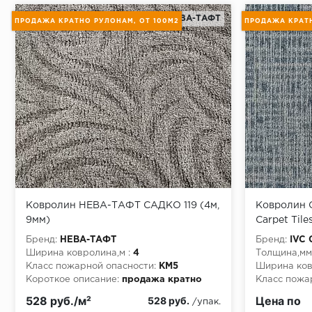
Монтаж последней пластины первого ряда:
НЕВА-ТАФТ
ПРОДАЖА КРАТНО РУЛОНАМ, ОТ 100М2
ПРОДАЖА КРАТН
Начало второго (и последующих) ряда:
Место доставки
Правила
Ковролин НЕВА-ТАФТ САДКО 119 (4м,
Ковролин 
Монтаж последнего ряда:
9мм)
Carpet Tile
Бренд:
НЕВА-ТАФТ
Бренд:
IVC 
Ширина ковролина,м :
4
Толщина,мм
Класс пожарной опасности:
КМ5
Ширина ков
Короткое описание:
продажа кратно
Класс пожа
рулонам, от 100м2
Короткое о
Условия доставки
528 руб./м²
Цена по
528 руб.
/упак.
рулонам, о