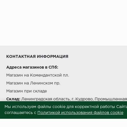
КОНТАКТНАЯ ИНФОРМАЦИЯ
Адреса магазинов в СПб:
Магазин на Комендантской пл.
Магазин на Ленинском пр.
Магазин при складе
Склад:
Ленинградская область, г. Кудрово, Промышленная 
Мы используем файлы cookie для корректной работы Сайта
Звоните нам:
+7 812 245 69 28
соглашаетесь с
Политикой использования файлов cookie
E-mail:
info@ctom.su