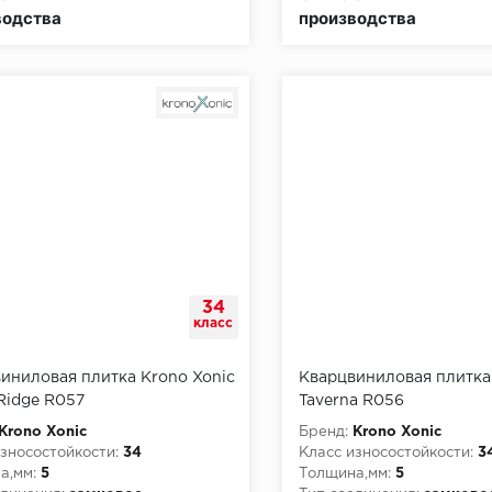
водства
производства
34
класс
иниловая плитка Krono Xonic
Кварцвиниловая плитка
Ridge R057
Taverna R056
Krono Xonic
Бренд:
Krono Xonic
зносостойкости:
34
Класс износостойкости:
3
а,мм:
5
Толщина,мм:
5