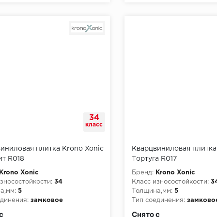
34
класс
иниловая плитка Krono Xonic
Кварцвиниловая плитка
ит R018
Тортуга R017
Krono Xonic
Бренд:
Krono Xonic
зносостойкости:
34
Класс износостойкости:
3
а,мм:
5
Толщина,мм:
5
динения:
замковое
Тип соединения:
замково
пожарной опасности:
КМ2
Класс пожарной опасност
с
Снято с