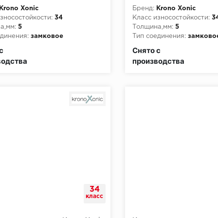
Krono Xonic
Бренд:
Krono Xonic
зносостойкости:
34
Класс износостойкости:
3
а,мм:
5
Толщина,мм:
5
динения:
замковое
Тип соединения:
замково
пожарной опасности:
КМ2
Класс пожарной опасност
с
Снято с
водства
производства
34
класс