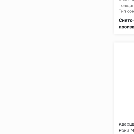
Класс и
Толщин
Тип сое
Класс 
Снято 
произ
Кварцв
Роки М