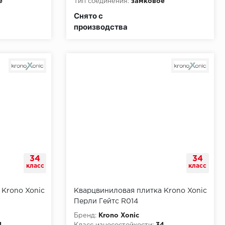
е
Тип соединения:
замковое
и:
КМ2
Класс пожарной опасности:
КМ2
Снято с
производства
34
34
класс
класс
 Krono Xonic
Кварцвиниловая плитка Krono Xonic
Перли Гейтс R014
Бренд:
Krono Xonic