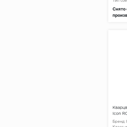
Тип сое
Класс 
Снято 
произ
Кварцв
Icon R
Бренд: