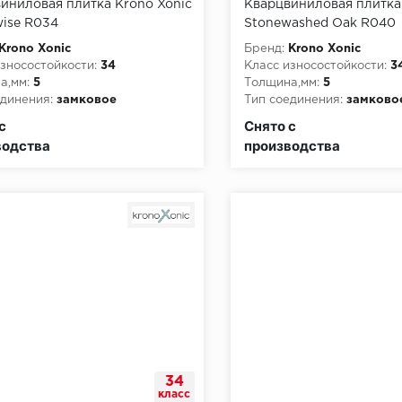
иниловая плитка Krono Xonic
Кварцвиниловая плитка
wise R034
Stonewashed Oak R040
Krono Xonic
Бренд:
Krono Xonic
зносостойкости:
34
Класс износостойкости:
3
а,мм:
5
Толщина,мм:
5
динения:
замковое
Тип соединения:
замково
пожарной опасности:
КМ2
Класс пожарной опасност
с
Снято с
водства
производства
34
класс