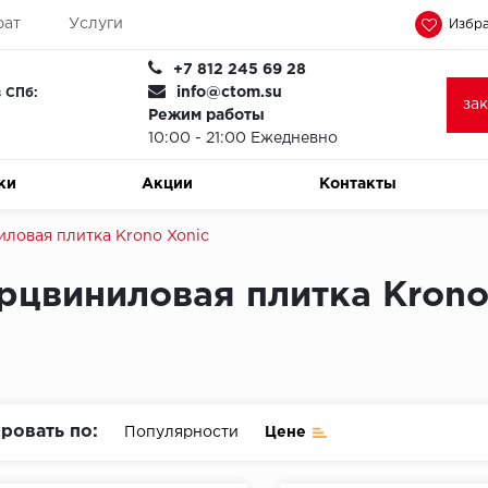
рат
Услуги
Избра
+7 812 245 69 28
info@ctom.su
 СПб:
за
Режим работы
10:00 - 21:00 Ежедневно
ки
Акции
Контакты
ловая плитка Krono Xonic
рцвиниловая плитка Krono
ровать по:
Популярности
Цене