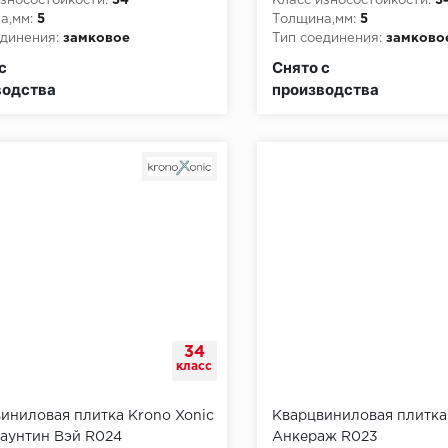
зносостойкости:
34
Класс износостойкости:
3
а,мм:
5
Толщина,мм:
5
динения:
замковое
Тип соединения:
замково
пожарной опасности:
КМ2
Класс пожарной опасност
с
Снято с
водства
производства
34
класс
иниловая плитка Krono Xonic
Кварцвиниловая плитка
аунтин Вэй R024
Анкераж R023