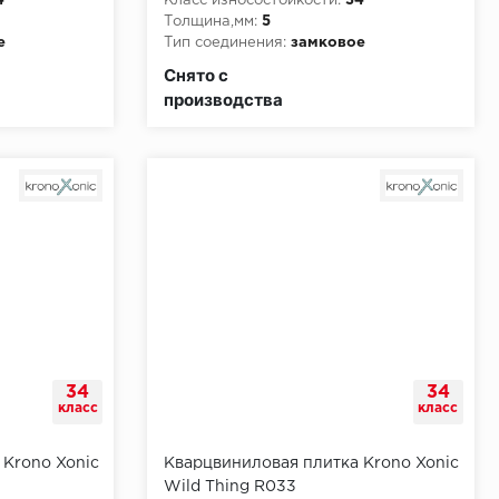
4
Класс износостойкости:
34
Толщина,мм:
5
е
Тип соединения:
замковое
и:
КМ2
Класс пожарной опасности:
КМ2
Снято с
производства
34
34
класс
класс
 Krono Xonic
Кварцвиниловая плитка Krono Xonic
Wild Thing R033