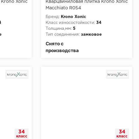
 Krono Xonic
Кварцвиниловая плитка Krono Xonic
Macchiato R054
Бренд:
Krono Xonic
4
Класс износостойкости:
34
Толщина,мм:
5
е
Тип соединения:
замковое
и:
КМ2
Класс пожарной опасности:
КМ2
Снято с
производства
34
34
класс
класс