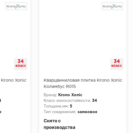
34
34
класс
класс
 Krono Xonic
Кварцвиниловая плитка Krono Xonic
Коламбус R015
Бренд:
Krono Xonic
4
Класс износостойкости:
34
Толщина,мм:
5
е
Тип соединения:
замковое
и:
КМ2
Класс пожарной опасности:
КМ2
Снято с
производства