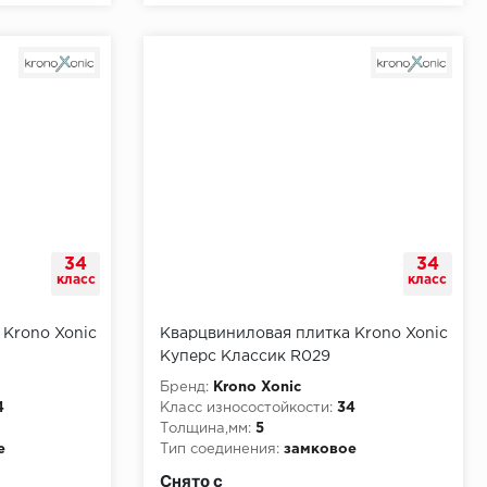
34
34
класс
класс
 Krono Xonic
Кварцвиниловая плитка Krono Xonic
Куперс Классик R029
Бренд:
Krono Xonic
4
Класс износостойкости:
34
Толщина,мм:
5
е
Тип соединения:
замковое
и:
КМ2
Класс пожарной опасности:
КМ2
Снято с