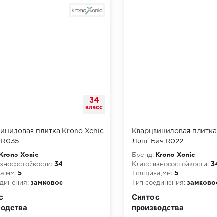
34
класс
иниловая плитка Krono Xonic
Кварцвиниловая плитка
i R035
Лонг Бич R022
Krono Xonic
Бренд:
Krono Xonic
зносостойкости:
34
Класс износостойкости:
3
а,мм:
5
Толщина,мм:
5
динения:
замковое
Тип соединения:
замково
пожарной опасности:
КМ2
Класс пожарной опасност
с
Снято с
водства
производства