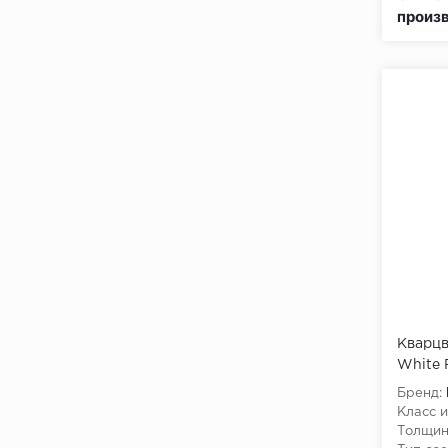
произ
Кварцв
White 
Бренд:
Класс и
Толщин