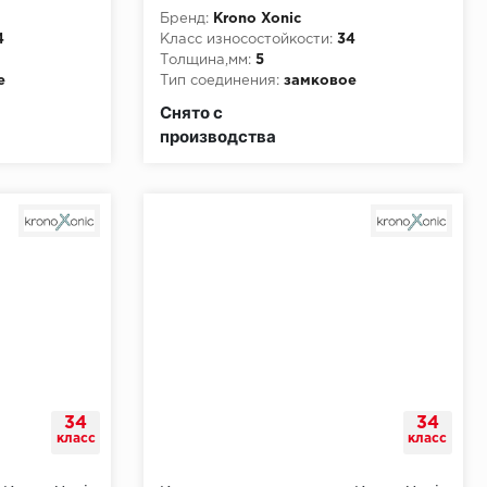
Бренд:
Krono Xonic
4
Класс износостойкости:
34
Толщина,мм:
5
е
Тип соединения:
замковое
и:
КМ2
Класс пожарной опасности:
КМ2
Снято с
производства
34
34
класс
класс