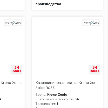
производства
34
34
класс
класс
 Krono Xonic
Кварцвиниловая плитка Krono Xonic
Spice R055
Бренд:
Krono Xonic
4
Класс износостойкости:
34
Толщина,мм:
5