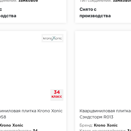
динения:
замковое
Тип соединения:
замково
пожарной опасности:
КМ2
Класс пожарной опасност
с
Снято с
водства
производства
34
класс
иниловая плитка Krono Xonic
Кварцвиниловая плитка
058
Сэндсторм R013
Krono Xonic
Бренд:
Krono Xonic