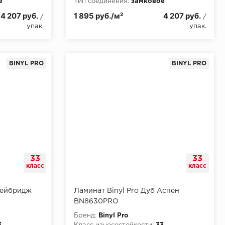
е
Тип соединения:
замковое
4 207 руб.
1 895 руб./м²
4 207 руб.
/
/
упак.
упак.
BINYL PRO
BINYL PRO
33
33
класс
класс
Хейбридж
Ламинат Binyl Pro Дуб Аспен
BN8630PRO
Бренд:
Binyl Pro