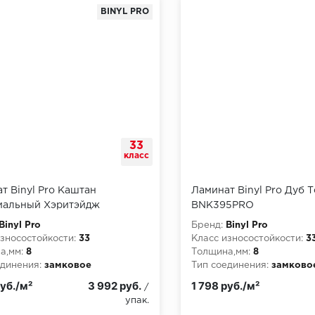
BINYL PRO
33
класс
т Binyl Pro Каштан
Ламинат Binyl Pro Дуб 
иальный Хэритэйдж
BNK395PRO
0PRO
Binyl Pro
Бренд:
Binyl Pro
зносостойкости:
33
Класс износостойкости:
3
а,мм:
8
Толщина,мм:
8
динения:
замковое
Тип соединения:
замково
руб./м²
3 992 руб.
1 798 руб./м²
/
упак.