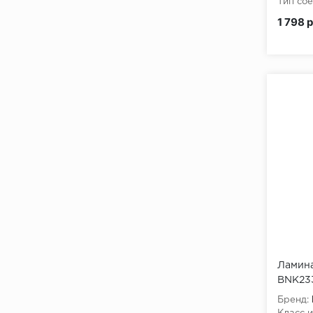
Тип сое
1 798 
Ламина
BNK23
Бренд: