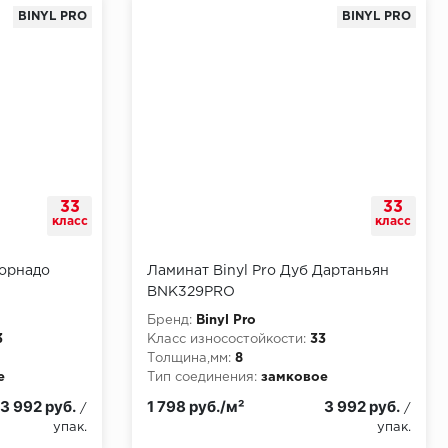
BINYL PRO
BINYL PRO
33
33
класс
класс
Торнадо
Ламинат Binyl Pro Дуб Дартаньян
BNK329PRO
Бренд:
Binyl Pro
3
Класс износостойкости:
33
Толщина,мм:
8
е
Тип соединения:
замковое
3 992 руб.
1 798 руб./м²
3 992 руб.
/
/
упак.
упак.