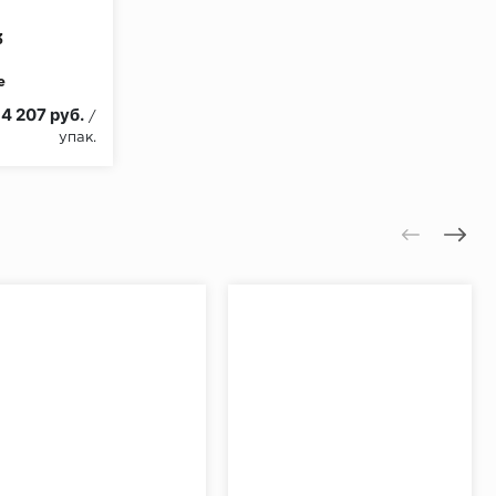
3
е
4 207 руб.
/
упак.