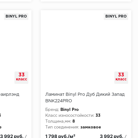
BINYL PRO
BINYL PRO
33
33
класс
класс
Фаирлэнд
Ламинат Binyl Pro Дуб Дикий Запад
BNK224PRO
Бренд:
Binyl Pro
3
Класс износостойкости:
33
Толщина,мм:
8
е
Тип соединения:
замковое
3 992 руб.
1 798 руб./м²
3 992 руб.
/
/