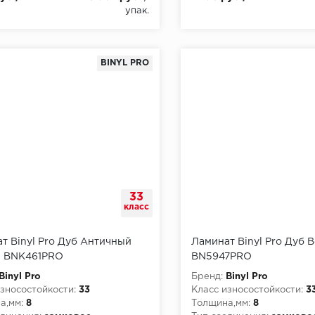
упак.
BINYL PRO
33
класс
т Binyl Pro Дуб Античный
Ламинат Binyl Pro Дуб 
н BNK461PRO
BN5947PRO
Binyl Pro
Бренд:
Binyl Pro
зносостойкости:
33
Класс износостойкости:
3
а,мм:
8
Толщина,мм:
8