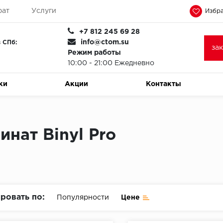
рат
Услуги
Избра
+7 812 245 69 28
info@ctom.su
 СПб:
за
Режим работы
10:00 - 21:00 Ежедневно
ки
Акции
Контакты
инат Binyl Pro
ровать по:
Популярности
Цене