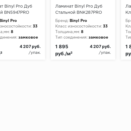
т Binyl Pro Дуб
Ламинат Binyl Pro Дуб
Ла
ой BN5947PRO
Стальной BNK287PRO
Кл
Binyl Pro
Бренд:
Binyl Pro
Бр
зносостойкости:
33
Класс износостойкости:
33
Кл
а,мм:
8
Толщина,мм:
8
То
динения:
замковое
Тип соединения:
замковое
Ти
1 895
1 
4 207 руб.
4 207 руб.
²
руб./м²
ру
/упак.
/упак.