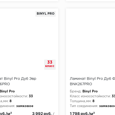
BINYL PRO
33
класс
т Binyl Pro Дуб Эвр
Ламинат Binyl Pro Дуб 
6PRO
BNK267PRO
Binyl Pro
Бренд:
Binyl Pro
зносостойкости:
33
Класс износостойкости:
3
а,мм:
8
Толщина,мм:
8
динения:
замковое
Тип соединения:
замково
руб./м²
3 992 руб.
1 798 руб./м²
/