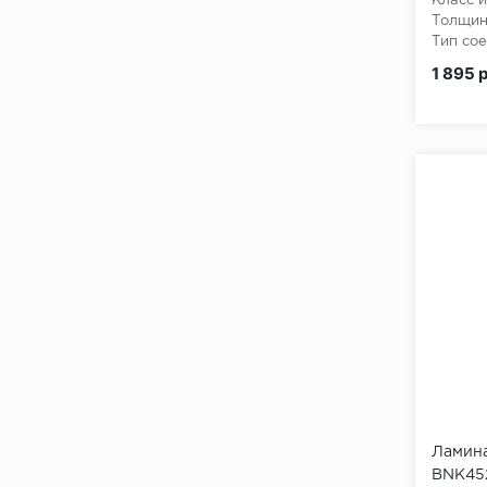
Класс и
Толщин
Тип сое
1 895 
Ламина
BNK45