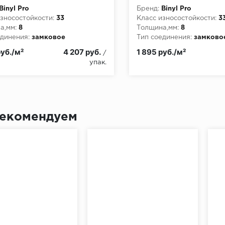
Binyl Pro
Бренд:
Binyl Pro
зносостойкости:
33
Класс износостойкости:
3
а,мм:
8
Толщина,мм:
8
динения:
замковое
Тип соединения:
замково
руб./м²
4 207 руб.
1 895 руб./м²
/
упак.
екомендуем