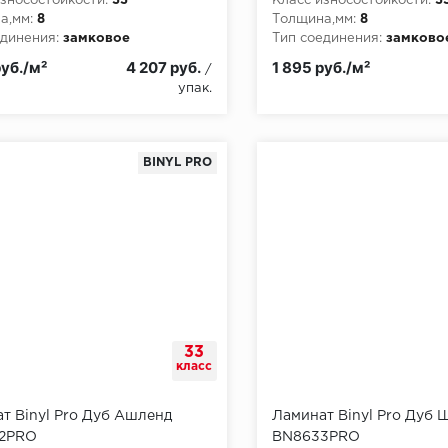
зносостойкости:
33
Класс износостойкости:
3
а,мм:
8
Толщина,мм:
8
динения:
замковое
Тип соединения:
замково
руб./м²
4 207 руб.
1 895 руб./м²
/
упак.
BINYL PRO
33
класс
т Binyl Pro Дуб Ашленд
Ламинат Binyl Pro Дуб 
2PRO
BN8633PRO