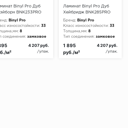
минат Binyl Pro Дуб
Ламинат Binyl Pro Дуб
эйборн BNK233PRO
Хейбридж BNK285PRO
енд:
Binyl Pro
Бренд:
Binyl Pro
асс износостойкости:
33
Класс износостойкости:
33
лщина,мм:
8
Толщина,мм:
8
п соединения:
замковое
Тип соединения:
замковое
895
1 895
4 207 руб.
4 207 руб.
б./м²
руб./м²
/упак.
/упак.