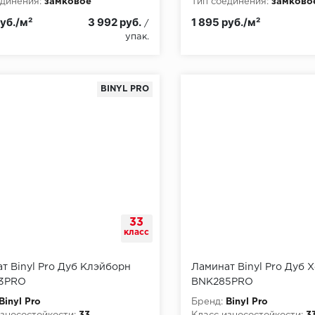
динения:
замковое
Тип соединения:
замково
руб./м²
3 992 руб.
1 895 руб./м²
/
упак.
BINYL PRO
33
класс
т Binyl Pro Дуб Клэйборн
Ламинат Binyl Pro Дуб 
3PRO
BNK285PRO
Binyl Pro
Бренд:
Binyl Pro