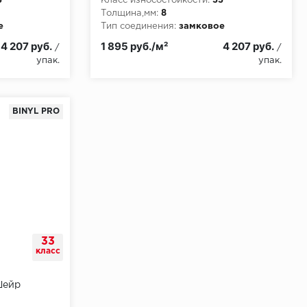
3
Класс износостойкости:
33
Толщина,мм:
8
е
Тип соединения:
замковое
4 207 руб.
1 895 руб./м²
4 207 руб.
/
/
упак.
упак.
BINYL PRO
33
класс
Шейр