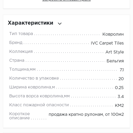
Millenium
Характеристики
Moduleo
Тип товара
Ковролин
Natisston
Бренд
IVC Carpet Tiles
Коллекция
Art Style
Next Step
Страна
Бельгия
No brand
Толщина,мм
7.1
Количество в упаковке
20
Novafloor
Ширина ковролина,м
0.25
Pergo
Высота ворса ковролина,мм
3.4
Класс пожарной опасности
КМ2
Primavera
Короткое
продажа кратно рулонам, от 100м2
описание
Quality Flooring