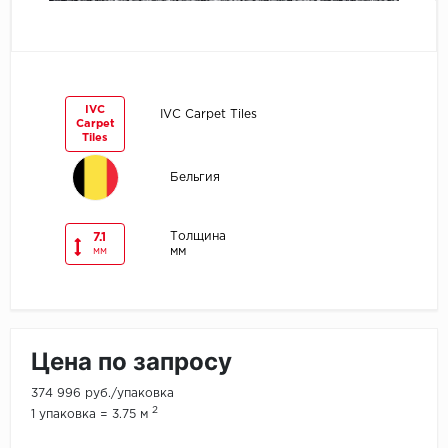
Egger
Ensten
IVC
IVC Carpet Tiles
Carpet
Fargo
Tiles
Fast Floor
Бельгия
FineFlex
Толщина
7.1
мм
мм
FineFloor
Floor Click
Цена по запросу
Forbo
374 996 руб./упаковка
Forbo Allura Click
2
1 упаковка = 3.75 м
HC luxury flooring