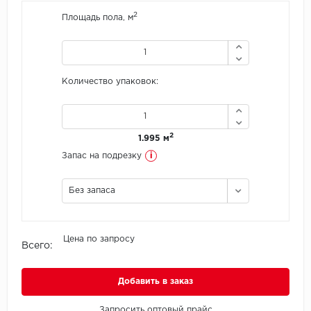
2
Площадь пола, м
Icon Floor
IVC Group
Количество упаковок:
Jinan PDM
Juteks
2
1.995 м
KDF
i
Запас на подрезку
Krono Xonic
Без запаса
LG Decotile
Цена по запросу
Всего:
LimeStone
Lucky Floor
Добавить в заказ
Made in Belgium
Запросить оптовый прайс