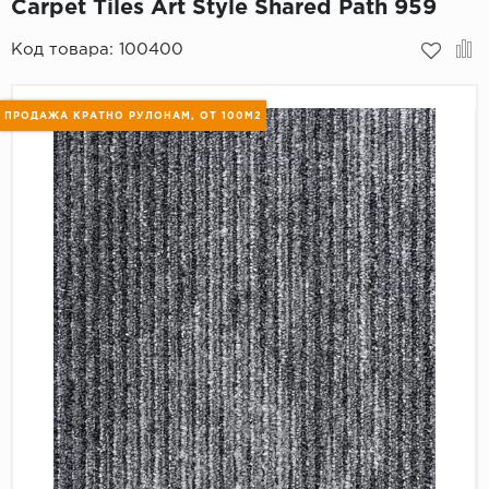
Carpet Tiles Art Style Shared Path 959
Пробковое покрытие
Bohofloor
Код товара:
100400
Bonkeel
ПРОДАЖА КРАТНО РУЛОНАМ, ОТ 100М2
Classen
CorkArt Vinyl Con
CronaFloor
Damy Floor
Decoria
Dolce Flooring SP
ECO Parquet Alste
EcoClick