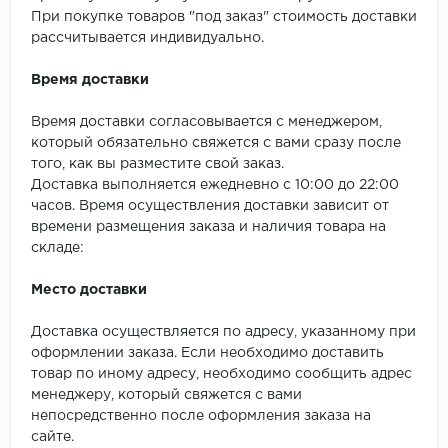
SPC Stronghold
При покупке товаров "под заказ" стоимость доставки
рассчитывается индивидуально.
TANTO
Время доставки
Tarkett
Время доставки согласовывается с менеджером,
Tulesna
который обязательно свяжется с вами сразу после
того, как вы разместите свой заказ.
Veon
Доставка выполняется ежедневно с 10:00 до 22:00
часов. Время осуществления доставки зависит от
Vinil click
времени размещения заказа и наличия товара на
складе:
Vinilam
Место доставки
Wonderful Vinyl Fl
Доставка осуществляется по адресу, указанному при
оформлении заказа. Если необходимо доставить
товар по иному адресу, необходимо сообщить адрес
менеджеру, который свяжется с вами
непосредственно после оформления заказа на
сайте.