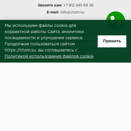
Звоните нам:
+7 812 245 69 28
E-mail:
info@ctom.su
МЕНЮ
Мы используем файлы cookie для
корректной работы Сайта, аналитики
Политика обработки персональных данных
посещаемости и улучшения сервиса.
Принять
Согласие на обработку персональных данных
Продолжая пользоваться сайтом
Политика использования cookies
https://ctom.su, вы соглашаетесь с
Пользовательское соглашение
Политикой использования файлов cookie
Публичная оферта
Сведения о продавце (реквизиты)
ЗАКАЗЧИКАМ
Услуги
Доставка и оплата
Гарантия и возврат
Контакты