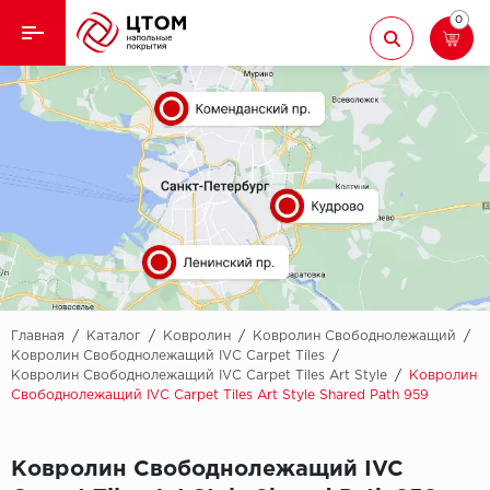
0
Назад
Назад
Кварцвиниловая плитка
Aberhof
Ламинат
Adelar
Ковролин
Alfa
Линолеум
AllureFloor
Паркет
Alpine floor
Главная
/
Каталог
/
Ковролин
/
Ковролин Свободнолежащий
/
Ковролин Свободнолежащий IVC Carpet Tiles
/
Ковролин Свободнолежащий IVC Carpet Tiles Art Style
/
Ковролин
Паркетная доска
Aquamax
Свободнолежащий IVC Carpet Tiles Art Style Shared Path 959
Плинтус
Arbiton
Ковролин Свободнолежащий IVC
Подложка
Berry Alloc