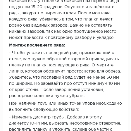
боковой выступ планки в боковой паз первого ряда
под углом 15-20 градусов. Опустите и защёлкните
ряды, аккуратно выровняв края. После монтажа
каждого ряда, убедитесь в том, что планки лежат
ровно без видимых зазоров. Важно не оставлять
никаких зазоров, так как одно пропущенное место
может привести к повторному разбору и укладке.
Монтаж последнего ряда:
- Чтобы уложить последний ряд, примыкающий к
стене, вам нужно обратной стороной прикладывать
планку на планку последующего ряда. Отчертите
линию, которая обозначит пространство для обреза.
Убедитесь, что последний ряд будет не менее 50 мм
по ширине. Не забывайте про отступ минимум 10 мм
от края стены. После завершения установки,
распорные колышки нужно убрать.
При наличии труб или иных точек упора необходимо
выполнить следующие действия:
- Измерить диаметр трубы. Добавив к этому
диаметру 10-14 мм, вырезать необходимое отверстие,
распилить планку и уложить, склеив обе части с