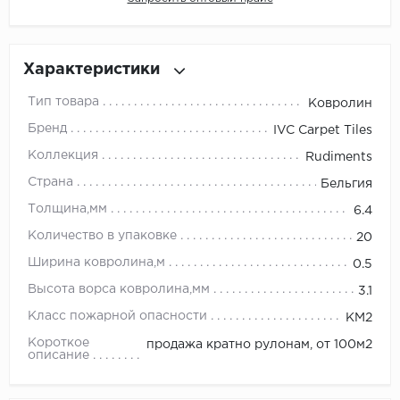
Millenium
Характеристики
Moduleo
Тип товара
Ковролин
Natisston
Бренд
IVC Carpet Tiles
Коллекция
Rudiments
Next Step
Страна
Бельгия
No brand
Толщина,мм
6.4
Количество в упаковке
20
Novafloor
Ширина ковролина,м
0.5
Pergo
Высота ворса ковролина,мм
3.1
Класс пожарной опасности
КМ2
Primavera
Короткое
продажа кратно рулонам, от 100м2
описание
Quality Flooring