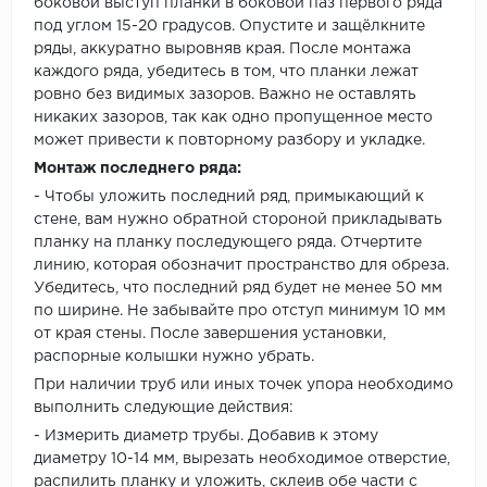
боковой выступ планки в боковой паз первого ряда
под углом 15-20 градусов. Опустите и защёлкните
ряды, аккуратно выровняв края. После монтажа
каждого ряда, убедитесь в том, что планки лежат
ровно без видимых зазоров. Важно не оставлять
никаких зазоров, так как одно пропущенное место
может привести к повторному разбору и укладке.
Монтаж последнего ряда:
- Чтобы уложить последний ряд, примыкающий к
стене, вам нужно обратной стороной прикладывать
планку на планку последующего ряда. Отчертите
линию, которая обозначит пространство для обреза.
Убедитесь, что последний ряд будет не менее 50 мм
по ширине. Не забывайте про отступ минимум 10 мм
от края стены. После завершения установки,
распорные колышки нужно убрать.
При наличии труб или иных точек упора необходимо
выполнить следующие действия:
- Измерить диаметр трубы. Добавив к этому
диаметру 10-14 мм, вырезать необходимое отверстие,
распилить планку и уложить, склеив обе части с