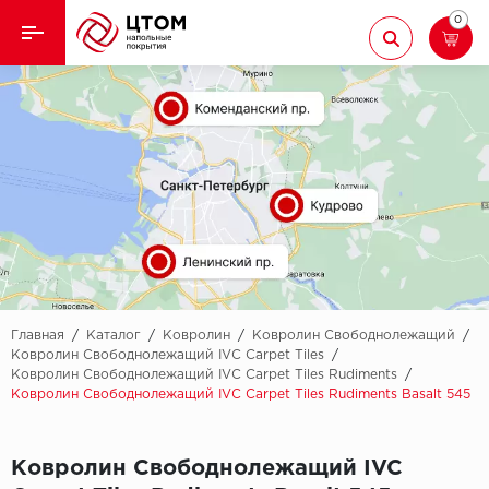
0
Назад
Назад
Кварцвиниловая плитка
Aberhof
Ламинат
Adelar
Ковролин
Alfa
Линолеум
AllureFloor
Паркет
Alpine floor
Главная
/
Каталог
/
Ковролин
/
Ковролин Свободнолежащий
/
Ковролин Свободнолежащий IVC Carpet Tiles
/
Ковролин Свободнолежащий IVC Carpet Tiles Rudiments
/
Паркетная доска
Aquamax
Ковролин Свободнолежащий IVC Carpet Tiles Rudiments Basalt 545
Плинтус
Arbiton
Ковролин Свободнолежащий IVC
Подложка
Berry Alloc