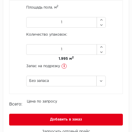
2
Площадь пола, м
Icon Floor
IVC Group
Количество упаковок:
Jinan PDM
Juteks
2
1.995 м
KDF
i
Запас на подрезку
Krono Xonic
Без запаса
LG Decotile
Цена по запросу
Всего:
LimeStone
Lucky Floor
Добавить в заказ
Made in Belgium
Запросить оптовый прайс