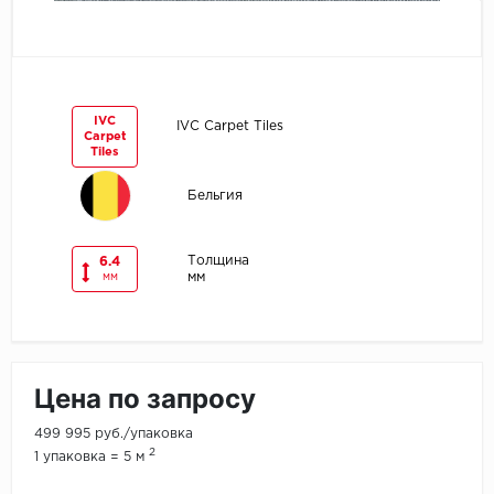
Egger
Ensten
IVC
IVC Carpet Tiles
Carpet
Fargo
Tiles
Fast Floor
Бельгия
FineFlex
Толщина
6.4
мм
мм
FineFloor
Floor Click
Цена по запросу
Forbo
499 995 руб./упаковка
Forbo Allura Click
2
1 упаковка = 5 м
HC luxury flooring