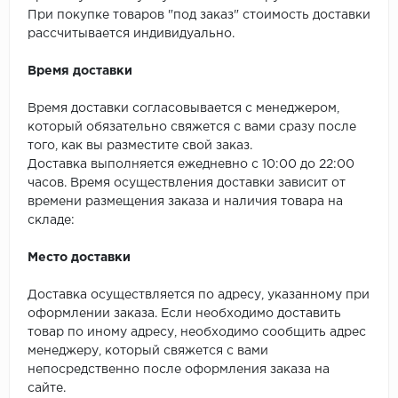
SPC Stronghold
При покупке товаров "под заказ" стоимость доставки
рассчитывается индивидуально.
TANTO
Время доставки
Tarkett
Время доставки согласовывается с менеджером,
Tulesna
который обязательно свяжется с вами сразу после
того, как вы разместите свой заказ.
Veon
Доставка выполняется ежедневно с 10:00 до 22:00
часов. Время осуществления доставки зависит от
Vinil click
времени размещения заказа и наличия товара на
складе:
Vinilam
Место доставки
Wonderful Vinyl Fl
Доставка осуществляется по адресу, указанному при
оформлении заказа. Если необходимо доставить
товар по иному адресу, необходимо сообщить адрес
менеджеру, который свяжется с вами
непосредственно после оформления заказа на
сайте.