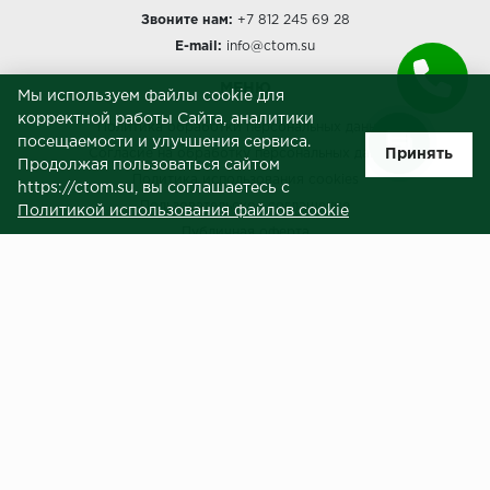
Звоните нам:
+7 812 245 69 28
E-mail:
info@ctom.su
МЕНЮ
Мы используем файлы cookie для
корректной работы Сайта, аналитики
Политика обработки персональных данных
посещаемости и улучшения сервиса.
Принять
Согласие на обработку персональных данных
Продолжая пользоваться сайтом
Политика использования cookies
https://ctom.su, вы соглашаетесь с
Пользовательское соглашение
Политикой использования файлов cookie
Публичная оферта
Сведения о продавце (реквизиты)
ЗАКАЗЧИКАМ
Услуги
Доставка и оплата
Гарантия и возврат
Контакты