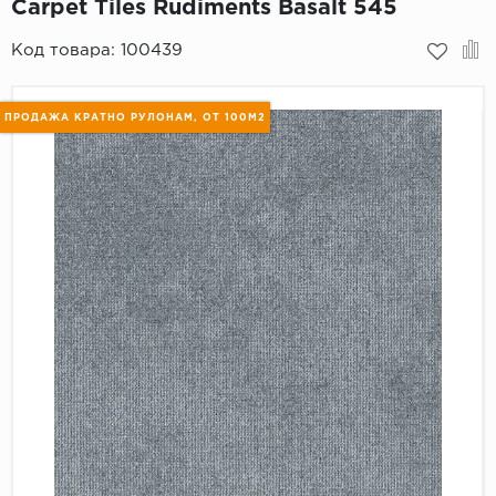
Carpet Tiles Rudiments Basalt 545
Пробковое покрытие
Bohofloor
Код товара:
100439
Bonkeel
ПРОДАЖА КРАТНО РУЛОНАМ, ОТ 100М2
Classen
CorkArt Vinyl Con
CronaFloor
Damy Floor
Decoria
Dolce Flooring SP
ECO Parquet Alste
EcoClick