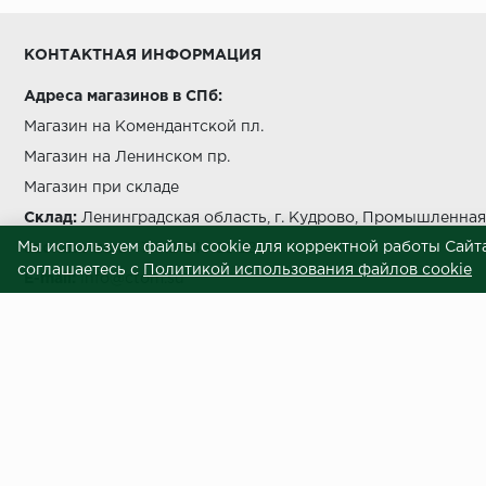
Условия выгрузки и подъема
КОНТАКТНАЯ ИНФОРМАЦИЯ
температуры должно быть не более чем на 5 °C в с
Адреса магазинов в СПб:
Магазин на Комендантской пл.
Магазин на Ленинском пр.
Магазин при складе
беречь от попада
Склад:
Ленинградская область, г. Кудрово, Промышленная 
Мы используем файлы cookie для корректной работы Сайта
Звоните нам:
+7 812 245 69 28
соглашаетесь с
Политикой использования файлов cookie
E-mail:
info@ctom.su
Центральный терминал отделочных
Условия самовывоза
Внимание! Вся представленная на сайте информация носит информационны
приложены все усилия к обеспечению точности информации, процесс под
отличаться по внешнему виду и техническим характеристикам от товаров,