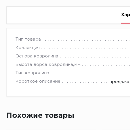
Хар
Стоимость доставки
Тип товара
Коллекция
Основа ковролина
Высота ворса ковролина,мм
Тип ковролина
Первый ряд:
Короткое описание
продажа 
Монтаж второй и последующих пластин:
Похожие товары
Время доставки