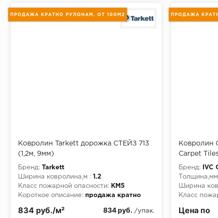
Монтаж последней пластины первого ряда:
ПРОДАЖА КРАТНО РУЛОНАМ, ОТ 100М2
ПРОДАЖА КРАТН
Начало второго (и последующих) ряда:
Место доставки
Правила
Ковролин Tarkett дорожка СТЕЙЗ 713
Ковролин 
Монтаж последнего ряда:
(1,2м, 9мм)
Carpet Tile
Бренд:
Tarkett
Бренд:
IVC 
Ширина ковролина,м :
1.2
Толщина,мм
Класс пожарной опасности:
КМ5
Ширина ков
Короткое описание:
продажа кратно
Класс пожа
рулонам, от 100м2
Короткое о
Условия доставки
834 руб./м²
Цена по
834 руб.
/упак.
рулонам, о