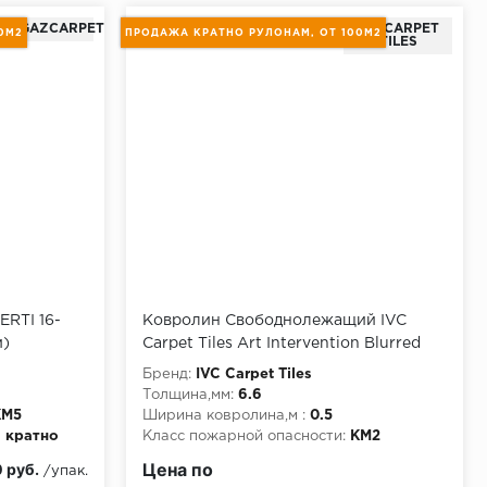
RGGAZCARPET
IVC CARPET
0М2
ПРОДАЖА КРАТНО РУЛОНАМ, ОТ 100М2
TILES
ERTI 16-
Ковролин Свободнолежащий IVC
м)
Carpet Tiles Art Intervention Blurred
Edge 733
Бренд:
IVC Carpet Tiles
Толщина,мм:
6.6
КМ5
Ширина ковролина,м :
0.5
 кратно
Класс пожарной опасности:
КМ2
Короткое описание:
продажа кратно
Цена по
 руб.
/упак.
рулонам, от 100м2