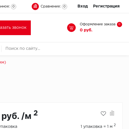
Вход
Регистрация
нное:
Сравнение:
0
0
Оформление заказа
0
казать звонок
0 руб.
мм)
2
 руб. /м
2
/упаковка
1 упаковка = 1 м