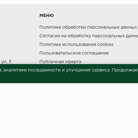
МЕНЮ
утки.
Политика обработки персональных данных
Согласие на обработку персональных данн
Политика использования cookies
Пользовательское соглашение
ния прямых солнечных лучей.
ул, 3
Публичная оферта
НЕ МОЖЕТ
, аналитики посещаемости и улучшения сервиса. Продолжая п
Сведения о продавце (реквизиты)
 материалов © 2023.
й характер и ни при каких условиях не является публичной офертой, опреде
готовки и размещения информации занимает некоторое время. Следовательн
 представленных на сайте. Цена может быть изменена относительно заявленно