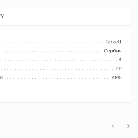
жу
Tarkett
Сербия
4
PP
и
КМ5