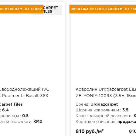
IVC CARPET
U
О РУЛОНАМ, ОТ 100М2
ПРОДАЖА КРАТНО РУЛОНАМ, ОТ 10
TILES
Свободнолежащий IVC
Ковролин Urggazcarpet LIB
s Rudiments Basalt 363
ZELYONIY-10093 (3.5м, 15м
Carpet Tiles
Бренд:
Urggazcarpet
:
6.4
Ширина ковролина,м :
3.5
ролина,м :
0.5
Класс пожарной опасности:
рной опасности:
КМ2
Короткое описание:
продажа
писание:
продажа кратно
рулонам, от 100м2
810 руб./м²
810
т 100м2