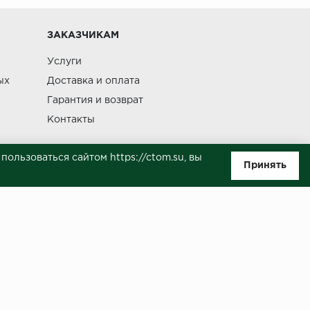
Изменение
ЗАКАЗЧИКАМ
Услуги
ых
Доставка и оплата
Гарантия и возврат
Контакты
ользоваться сайтом https://ctom.su, вы
Принять
ляемой положениями Статьи 437(п.2) ГК РФ. Несмотря на то, что были
о, не всегда своевременно отражаются изменения. Товар может
й на сайте.