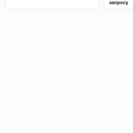
запросу
Установка под дверными коробками:
Заключительные работы по установке: