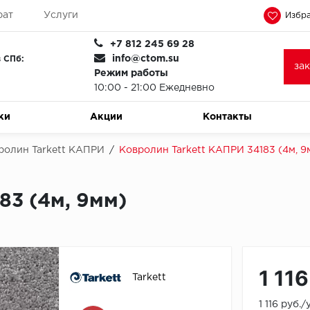
рат
Услуги
Избра
+7 812 245 69 28
info@ctom.su
 СПб:
за
Режим работы
10:00 - 21:00 Ежедневно
ки
Акции
Контакты
ролин Tarkett КАПРИ
/
Ковролин Tarkett КАПРИ 34183 (4м, 9
83 (4м, 9мм)
1 116
Tarkett
1 116 руб.