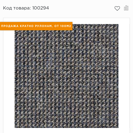
Код товара:
100294
Пробковое покрытие
Bohofloor
Bonkeel
ПРОДАЖА КРАТНО РУЛОНАМ, ОТ 100М2
Classen
CorkArt Vinyl Con
CronaFloor
Damy Floor
Decoria
Dolce Flooring SP
ECO Parquet Alste
EcoClick