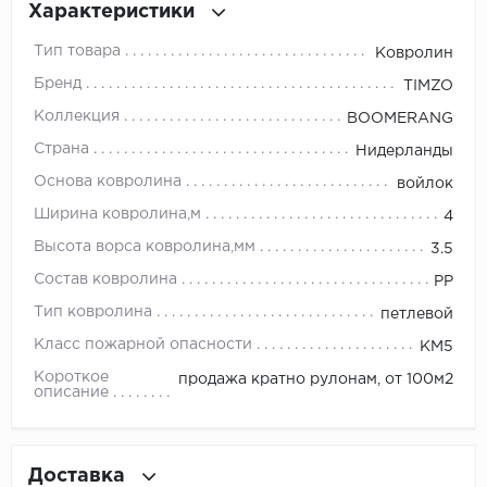
Характеристики
Millenium
Тип товара
Ковролин
Бренд
TIMZO
Moduleo
Коллекция
BOOMERANG
Natisston
Страна
Нидерланды
Основа ковролина
войлок
Next Step
Ширина ковролина,м
4
No brand
Высота ворса ковролина,мм
3.5
Состав ковролина
PP
Novafloor
Тип ковролина
петлевой
Pergo
Класс пожарной опасности
КМ5
Короткое
продажа кратно рулонам, от 100м2
Primavera
описание
Quality Flooring
Доставка