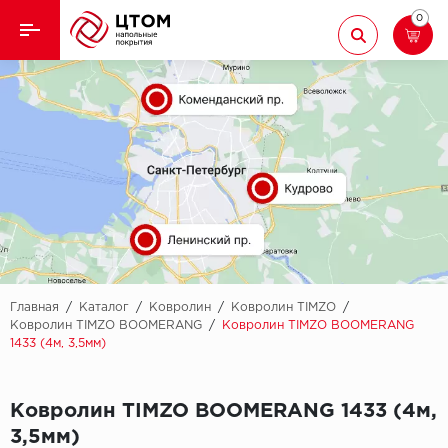
0
Назад
Назад
Кварцвиниловая плитка
Aberhof
Ламинат
Adelar
Ковролин
Alfa
Линолеум
AllureFloor
Паркет
Alpine floor
Главная
/
Каталог
/
Ковролин
/
Ковролин TIMZO
/
Ковролин TIMZO BOOMERANG
/
Ковролин TIMZO BOOMERANG
1433 (4м, 3,5мм)
Паркетная доска
Aquamax
Плинтус
Arbiton
Ковролин TIMZO BOOMERANG 1433 (4м,
3,5мм)
Подложка
Berry Alloc