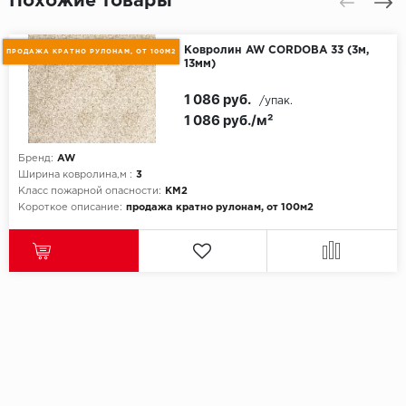
Похожие товары
Ковролин AW CORDOBA 33 (3м,
ПРОДАЖА КРАТНО РУЛОНАМ, ОТ 100М2
13мм)
1 086 руб.
/упак.
1 086 руб./м²
Бренд:
AW
Ширина ковролина,м :
3
Класс пожарной опасности:
КМ2
Короткое описание:
продажа кратно рулонам, от 100м2