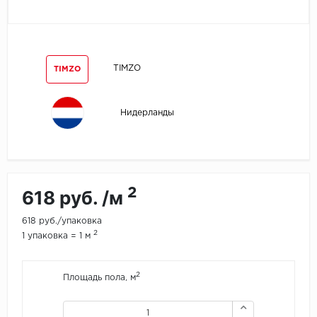
Egger
Ensten
TIMZO
TIMZO
Fargo
Нидерланды
Fast Floor
FineFlex
FineFloor
2
618 руб. /м
Floor Click
618 руб./упаковка
2
1 упаковка = 1 м
Forbo
2
Площадь пола, м
Forbo Allura Click
HC luxury flooring