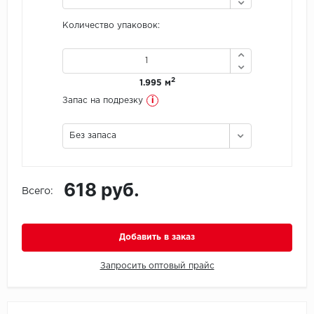
Количество упаковок:
Icon Floor
IVC Group
2
1.995 м
Jinan PDM
i
Запас на подрезку
Juteks
Без запаса
KDF
618 руб.
Krono Xonic
Всего:
LG Decotile
Добавить в заказ
LimeStone
Запросить оптовый прайс
Lucky Floor
Made in Belgium