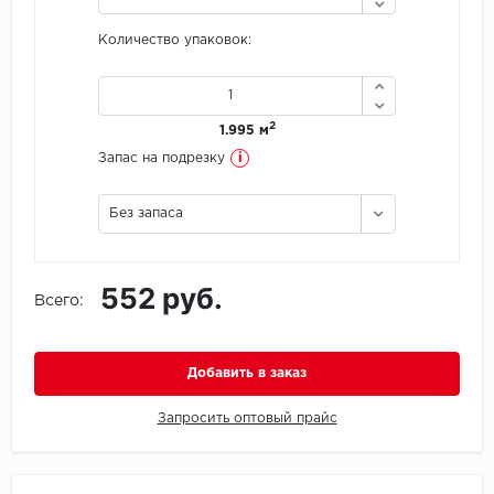
Количество упаковок:
Icon Floor
IVC Group
2
1.995 м
Jinan PDM
i
Запас на подрезку
Juteks
Без запаса
KDF
552 руб.
Krono Xonic
Всего:
LG Decotile
Добавить в заказ
LimeStone
Запросить оптовый прайс
Lucky Floor
Made in Belgium