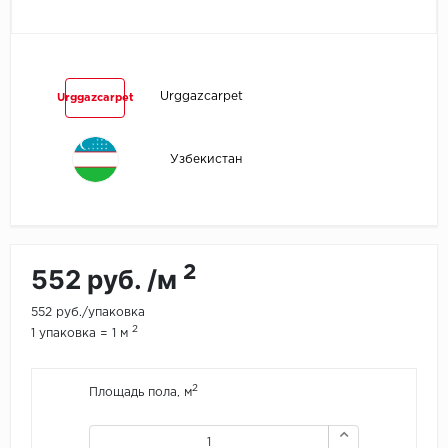
Egger
Ensten
Urggazcarpet
Urggazcarpet
Fargo
Узбекистан
Fast Floor
FineFlex
FineFloor
2
552 руб. /м
Floor Click
552 руб./упаковка
2
1 упаковка = 1 м
Forbo
2
Площадь пола, м
Forbo Allura Click
HC luxury flooring