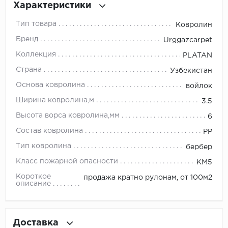
Характеристики
Millenium
Тип товара
Ковролин
Бренд
Urggazcarpet
Moduleo
Коллекция
PLATAN
Natisston
Страна
Узбекистан
Основа ковролина
войлок
Next Step
Ширина ковролина,м
3.5
No brand
Высота ворса ковролина,мм
6
Состав ковролина
PP
Novafloor
Тип ковролина
бербер
Pergo
Класс пожарной опасности
КМ5
Короткое
продажа кратно рулонам, от 100м2
Primavera
описание
Quality Flooring
Доставка