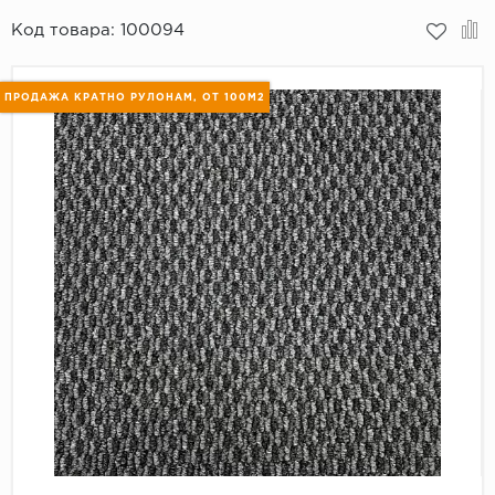
Код товара:
100094
Пробковое покрытие
Bohofloor
Bonkeel
ПРОДАЖА КРАТНО РУЛОНАМ, ОТ 100М2
Classen
CorkArt Vinyl Con
CronaFloor
Damy Floor
Decoria
Dolce Flooring SP
ECO Parquet Alste
EcoClick