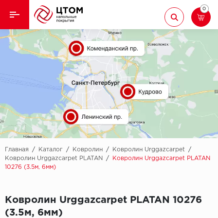
0
Назад
Назад
Кварцвиниловая плитка
Aberhof
Ламинат
Adelar
Ковролин
Alfa
Линолеум
AllureFloor
Паркет
Alpine floor
Главная
/
Каталог
/
Ковролин
/
Ковролин Urggazcarpet
/
Ковролин Urggazcarpet PLATAN
/
Ковролин Urggazcarpet PLATAN
10276 (3.5м, 6мм)
Паркетная доска
Aquamax
Плинтус
Arbiton
Ковролин Urggazcarpet PLATAN 10276
(3.5м, 6мм)
Подложка
Berry Alloc