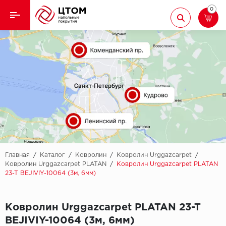
0
Назад
Назад
Кварцвиниловая плитка
Aberhof
Ламинат
Adelar
Ковролин
Alfa
Линолеум
AllureFloor
Паркет
Alpine floor
Главная
/
Каталог
/
Ковролин
/
Ковролин Urggazcarpet
/
Ковролин Urggazcarpet PLATAN
/
Ковролин Urggazcarpet PLATAN
23-T BEJIVIY-10064 (3м, 6мм)
Паркетная доска
Aquamax
Плинтус
Arbiton
Ковролин Urggazcarpet PLATAN 23-T
BEJIVIY-10064 (3м, 6мм)
Подложка
Berry Alloc