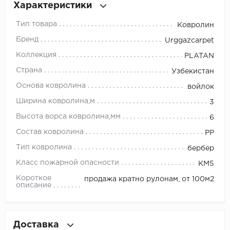
Характеристики
Millenium
Тип товара
Ковролин
Бренд
Urggazcarpet
Moduleo
Коллекция
PLATAN
Natisston
Страна
Узбекистан
Основа ковролина
войлок
Next Step
Ширина ковролина,м
3
No brand
Высота ворса ковролина,мм
6
Состав ковролина
PP
Novafloor
Тип ковролина
бербер
Pergo
Класс пожарной опасности
КМ5
Короткое
продажа кратно рулонам, от 100м2
Primavera
описание
Quality Flooring
Доставка