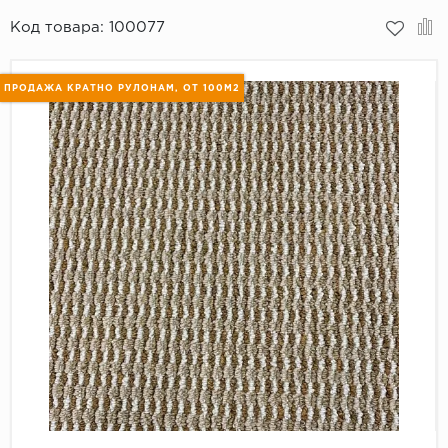
Код товара:
100077
Пробковое покрытие
Bohofloor
Bonkeel
ПРОДАЖА КРАТНО РУЛОНАМ, ОТ 100М2
Classen
CorkArt Vinyl Con
CronaFloor
Damy Floor
Decoria
Dolce Flooring SP
ECO Parquet Alste
EcoClick