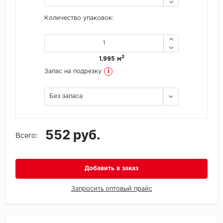
Количество упаковок:
Icon Floor
IVC Group
2
1.995 м
Jinan PDM
i
Запас на подрезку
Juteks
Без запаса
KDF
552 руб.
Krono Xonic
Всего:
LG Decotile
Добавить в заказ
LimeStone
Запросить оптовый прайс
Lucky Floor
Made in Belgium