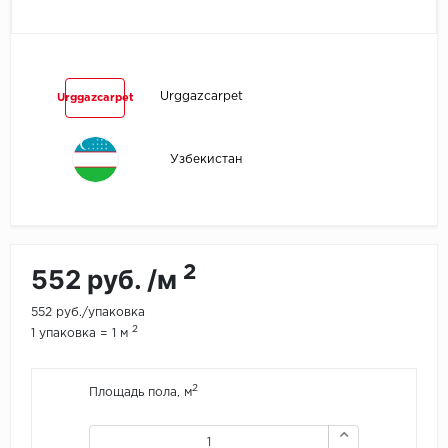
Egger
Ensten
Urggazcarpet
Urggazcarpet
Fargo
Узбекистан
Fast Floor
FineFlex
FineFloor
2
552 руб. /м
Floor Click
552 руб./упаковка
2
1 упаковка = 1 м
Forbo
2
Площадь пола, м
Forbo Allura Click
HC luxury flooring