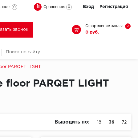
Вход
Регистрация
нное:
Сравнение:
0
0
Оформление заказа
0
казать звонок
0 руб.
loor PARQET LIGHT
e floor PARQET LIGHT
Выводить по:
18
36
72