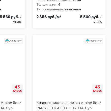
3
Класс износостойкости:
43
Толщина,мм:
4
е
Тип соединения:
замковое
5 569 руб.
2 856 руб./м²
5 569 руб.
/
/
упак.
упак.
43
43
класс
класс
Alpine floor
Кварцвиниловая плитка Alpine floor
20A Дуб
PARQET LIGHT ECO 13-19A Дуб