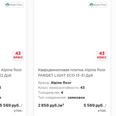
43
43
класс
класс
Alpine floor
Кварцвиниловая плитка Alpine floor
32 Дуб
PARQET LIGHT ЕСО 13-31 Дуб
Капелла
Бренд:
Alpine floor
3
Класс износостойкости:
43
Толщина,мм:
4
е
Тип соединения:
замковое
5 569 руб.
2 856 руб./м²
5 569 руб.
/
/
упак.
упак.