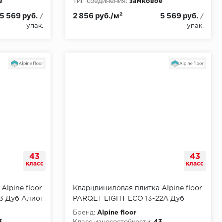
е
Тип соединения:
замковое
5 569 руб.
2 856 руб./м²
5 569 руб.
/
/
упак.
упак.
43
43
класс
класс
Alpine floor
Кварцвиниловая плитка Alpine floor
3 Дуб Алиот
PARQET LIGHT ECO 13-22A Дуб
Альферац
Бренд:
Alpine floor