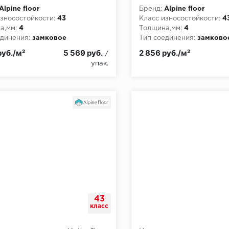
Медия
Alpine floor
Бренд:
Alpine floor
зносостойкости:
43
Класс износостойкости:
4
а,мм:
4
Толщина,мм:
4
динения:
замковое
Тип соединения:
замково
руб./м²
5 569 руб.
2 856 руб./м²
/
упак.
43
класс