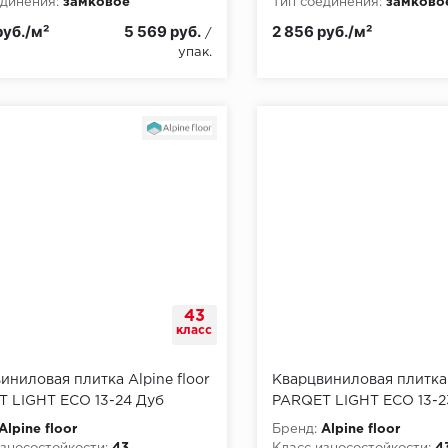
динения:
замковое
Тип соединения:
замково
руб./м²
5 569 руб.
2 856 руб./м²
/
упак.
43
класс
иниловая плитка Alpine floor
Кварцвиниловая плитка 
 LIGHT ЕСО 13-24 Дуб
PARQET LIGHT ЕСО 13-2
Alpine floor
Бренд:
Alpine floor