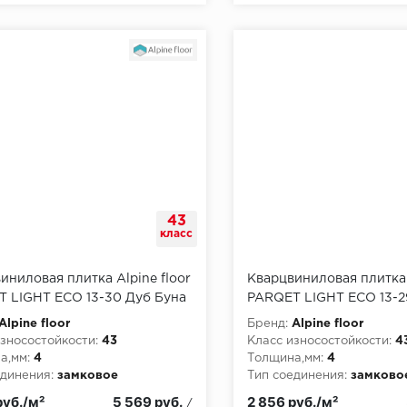
43
класс
иниловая плитка Alpine floor
Кварцвиниловая плитка 
 LIGHT ЕСО 13-30 Дуб Буна
PARQET LIGHT ЕСО 13-2
Батейн
Alpine floor
Бренд:
Alpine floor
зносостойкости:
43
Класс износостойкости:
4
а,мм:
4
Толщина,мм:
4
динения:
замковое
Тип соединения:
замково
руб./м²
5 569 руб.
2 856 руб./м²
/