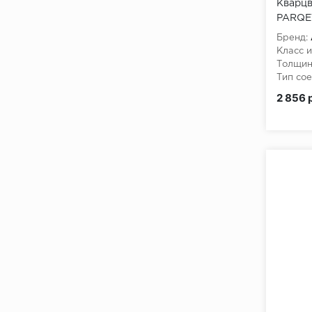
Кварцв
PARQET
Лейтен
Бренд:
Класс и
Толщин
Тип сое
2 856 