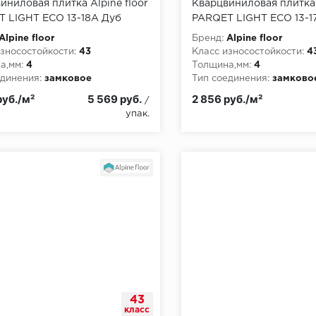
иниловая плитка Alpine floor
Кварцвиниловая плитка 
 LIGHT ECO 13-18A Дуб
PARQET LIGHT ECO 13-1
а
Синистра
Alpine floor
Бренд:
Alpine floor
зносостойкости:
43
Класс износостойкости:
4
а,мм:
4
Толщина,мм:
4
динения:
замковое
Тип соединения:
замково
руб./м²
5 569 руб.
2 856 руб./м²
/
упак.
43
класс