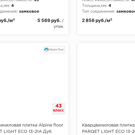
зносостойкости:
43
Класс износостойкости:
4
а,мм:
4
Толщина,мм:
4
динения:
замковое
Тип соединения:
замково
руб./м²
5 569 руб.
2 856 руб./м²
/
упак.
43
класс
иниловая плитка Alpine floor
Кварцвиниловая плитка 
 LIGHT ECO 13-21A Дуб
PARQET LIGHT ECO 13-