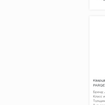
Кварцв
PARQET
Хатиса
Бренд:
Класс и
Толщин