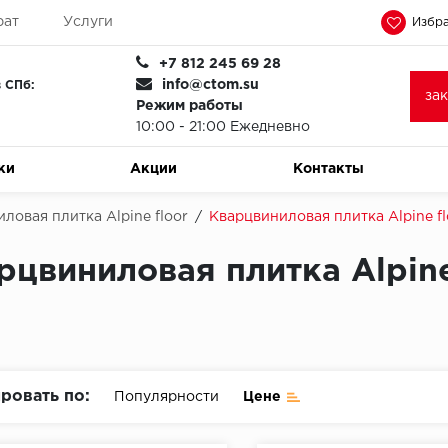
рат
Услуги
Избра
+7 812 245 69 28
info@ctom.su
 СПб:
за
Режим работы
10:00 - 21:00 Ежедневно
ки
Акции
Контакты
ловая плитка Alpine floor
/
Кварцвиниловая плитка Alpine f
рцвиниловая плитка Alpin
ровать по:
Популярности
Цене