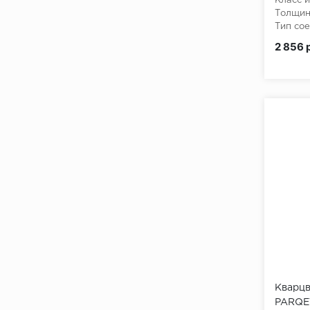
Класс и
Толщин
Тип сое
2 856 
Кварцв
PARQET