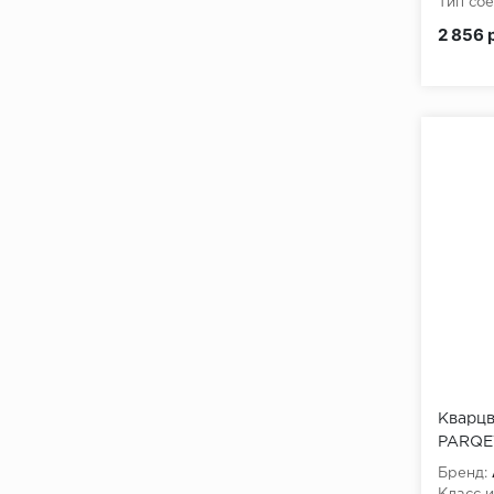
Тип сое
2 856 
Кварцв
PARQET
Ригель
Бренд: