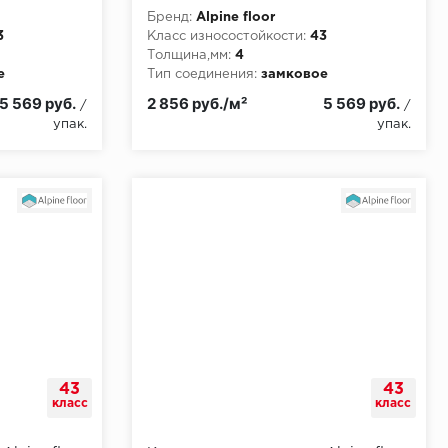
Антарес
Бренд:
Alpine floor
3
Класс износостойкости:
43
Толщина,мм:
4
е
Тип соединения:
замковое
5 569 руб.
2 856 руб./м²
5 569 руб.
/
/
упак.
упак.
43
43
класс
класс