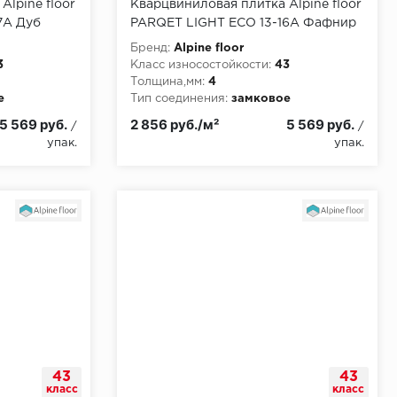
Alpine floor
Кварцвиниловая плитка Alpine floor
7A Дуб
PARQET LIGHT ECO 13-16A Фафнир
Бренд:
Alpine floor
3
Класс износостойкости:
43
Толщина,мм:
4
е
Тип соединения:
замковое
5 569 руб.
2 856 руб./м²
5 569 руб.
/
/
упак.
упак.
43
43
класс
класс