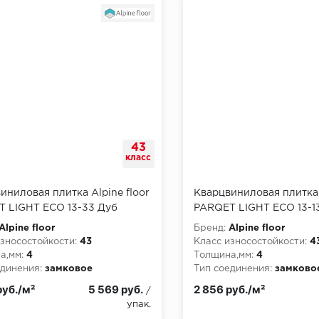
43
класс
иниловая плитка Alpine floor
Кварцвиниловая плитка 
 LIGHT ECO 13-33 Дуб
PARQET LIGHT ЕСО 13-1
Селена
Alpine floor
Бренд:
Alpine floor
зносостойкости:
43
Класс износостойкости:
4
а,мм:
4
Толщина,мм:
4
динения:
замковое
Тип соединения:
замково
руб./м²
5 569 руб.
2 856 руб./м²
/
упак.