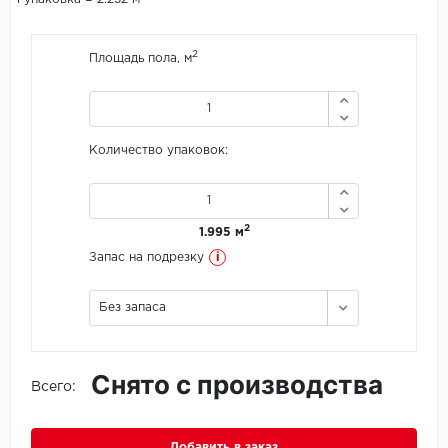
Icon Floor
2
Площадь пола, м
IVC Group
Jinan PDM
Количество упаковок:
Juteks
KDF
2
1.995 м
i
Запас на подрезку
Krono Xonic
Без запаса
LG Decotile
LimeStone
Снято с производства
Всего:
Lucky Floor
Made in Belgium
Добавить в заказ