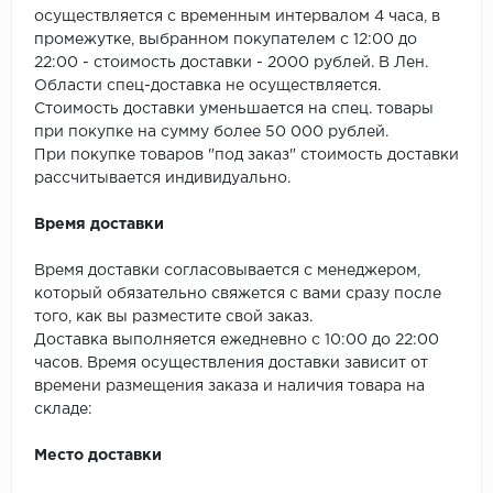
SPC Stronghold
осуществляется с временным интервалом 4 часа, в
промежутке, выбранном покупателем с 12:00 до
TANTO
22:00 - стоимость доставки - 2000 рублей. В Лен.
Области спец-доставка не осуществляется.
Tarkett
Стоимость доставки уменьшается на спец. товары
при покупке на сумму более 50 000 рублей.
Tulesna
При покупке товаров "под заказ" стоимость доставки
рассчитывается индивидуально.
Veon
Время доставки
Vinil click
Время доставки согласовывается с менеджером,
который обязательно свяжется с вами сразу после
Vinilam
того, как вы разместите свой заказ.
Доставка выполняется ежедневно с 10:00 до 22:00
Wonderful Vinyl Fl
часов. Время осуществления доставки зависит от
времени размещения заказа и наличия товара на
складе:
Место доставки