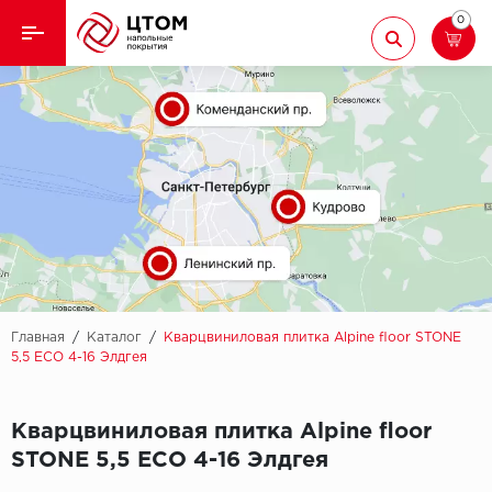
0
Назад
Назад
Кварцвиниловая плитка
Aberhof
Ламинат
Adelar
Ковролин
Alfa
Линолеум
AllureFloor
Паркет
Alpine floor
Главная
/
Каталог
/
Кварцвиниловая плитка Alpine floor STONE
5,5 ЕСО 4-16 Элдгея
Паркетная доска
Aquamax
Кварцвиниловая плитка Alpine floor
Плинтус
Arbiton
STONE 5,5 ЕСО 4-16 Элдгея
Подложка
Berry Alloc