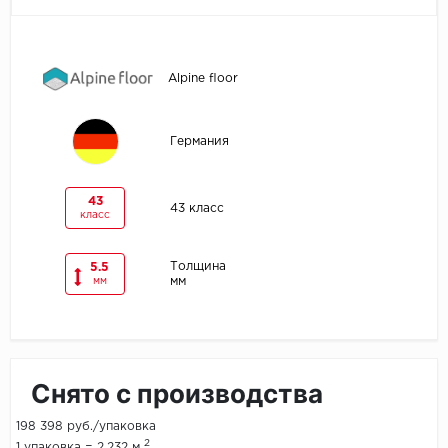
Egger
Alpine floor
Ensten
Fargo
Германия
Fast Floor
43
43 класс
класс
FineFlex
FineFloor
Толщина
5.5
мм
мм
Floor Click
Forbo
Снято с производства
Forbo Allura Click
198 398 руб./упаковка
HC luxury flooring
2
1 упаковка = 2.232 м