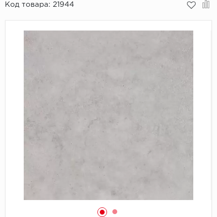
Код товара:
21944
Пробковое покрытие
Bohofloor
Bonkeel
Classen
CorkArt Vinyl Con
CronaFloor
Damy Floor
Decoria
Dolce Flooring SP
ECO Parquet Alste
EcoClick