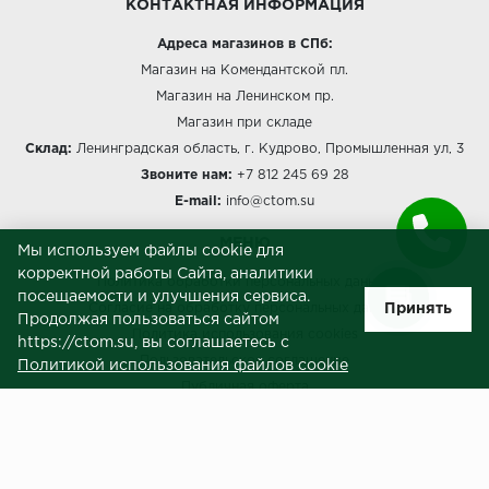
КОНТАКТНАЯ ИНФОРМАЦИЯ
Адреса магазинов в СПб:
Магазин на Комендантской пл.
Магазин на Ленинском пр.
Магазин при складе
Склад:
Ленинградская область, г. Кудрово, Промышленная ул, 3
Звоните нам:
+7 812 245 69 28
E-mail:
info@ctom.su
МЕНЮ
Мы используем файлы cookie для
корректной работы Сайта, аналитики
Политика обработки персональных данных
посещаемости и улучшения сервиса.
Принять
Согласие на обработку персональных данных
Продолжая пользоваться сайтом
Политика использования cookies
https://ctom.su, вы соглашаетесь с
Пользовательское соглашение
Политикой использования файлов cookie
Публичная оферта
Сведения о продавце (реквизиты)
ЗАКАЗЧИКАМ