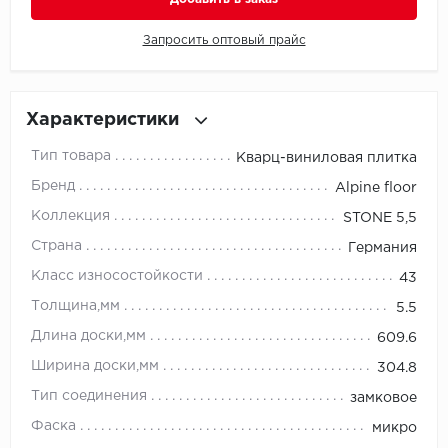
Запросить оптовый прайс
Millenium
Moduleo
Характеристики
Natisston
Тип товара
Кварц-виниловая плитка
Next Step
Бренд
Alpine floor
Коллекция
STONE 5,5
No brand
Страна
Германия
Novafloor
Класс износостойкости
43
Толщина,мм
5.5
Pergo
Длина доски,мм
609.6
Primavera
Ширина доски,мм
304.8
Тип соединения
замковое
Quality Flooring
Фаска
микро