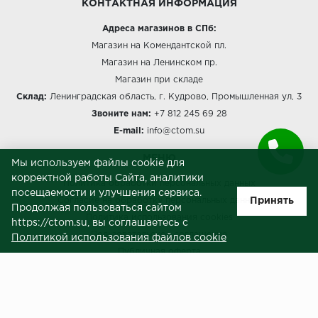
КОНТАКТНАЯ ИНФОРМАЦИЯ
Адреса магазинов в СПб:
Магазин на Комендантской пл.
Магазин на Ленинском пр.
Магазин при складе
Склад:
Ленинградская область, г. Кудрово, Промышленная ул, 3
Звоните нам:
+7 812 245 69 28
E-mail:
info@ctom.su
МЕНЮ
Мы используем файлы cookie для
корректной работы Сайта, аналитики
Политика обработки персональных данных
посещаемости и улучшения сервиса.
Принять
Согласие на обработку персональных данных
Продолжая пользоваться сайтом
Политика использования cookies
https://ctom.su, вы соглашаетесь с
Пользовательское соглашение
Политикой использования файлов cookie
Публичная оферта
Сведения о продавце (реквизиты)
ЗАКАЗЧИКАМ