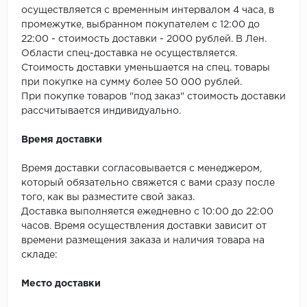
SPC Stronghold
осуществляется с временным интервалом 4 часа, в
промежутке, выбранном покупателем с 12:00 до
TANTO
22:00 - стоимость доставки - 2000 рублей. В Лен.
Области спец-доставка не осуществляется.
Tarkett
Стоимость доставки уменьшается на спец. товары
при покупке на сумму более 50 000 рублей.
Tulesna
При покупке товаров "под заказ" стоимость доставки
рассчитывается индивидуально.
Veon
Время доставки
Vinil click
Время доставки согласовывается с менеджером,
который обязательно свяжется с вами сразу после
Vinilam
того, как вы разместите свой заказ.
Доставка выполняется ежедневно с 10:00 до 22:00
Wonderful Vinyl Fl
часов. Время осуществления доставки зависит от
времени размещения заказа и наличия товара на
складе:
Место доставки