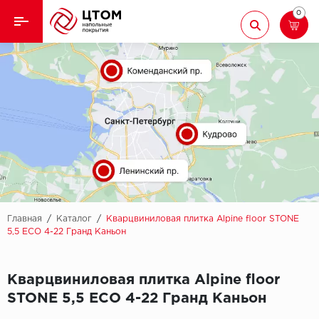
0
Назад
Назад
Кварцвиниловая плитка
Aberhof
Ламинат
Adelar
Ковролин
Alfa
Линолеум
AllureFloor
Паркет
Alpine floor
Главная
/
Каталог
/
Кварцвиниловая плитка Alpine floor STONE
5,5 ЕСО 4-22 Гранд Каньон
Паркетная доска
Aquamax
Кварцвиниловая плитка Alpine floor
Плинтус
Arbiton
STONE 5,5 ЕСО 4-22 Гранд Каньон
Подложка
Berry Alloc