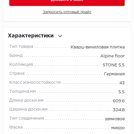
Запросить оптовый прайс
Millenium
Moduleo
Характеристики
Natisston
Тип товара
Кварц-виниловая плитка
Next Step
Бренд
Alpine floor
Коллекция
STONE 5,5
No brand
Страна
Германия
Novafloor
Класс износостойкости
43
Толщина,мм
5.5
Pergo
Длина доски,мм
609.6
Primavera
Ширина доски,мм
304.8
Тип соединения
замковое
Quality Flooring
Фаска
микро