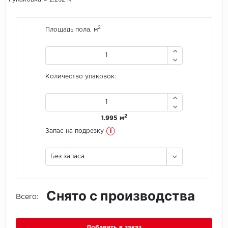
Icon Floor
2
Площадь пола, м
IVC Group
Jinan PDM
Количество упаковок:
Juteks
KDF
2
1.995 м
i
Запас на подрезку
Krono Xonic
Без запаса
LG Decotile
LimeStone
Снято с производства
Всего:
Lucky Floor
Made in Belgium
Добавить в заказ