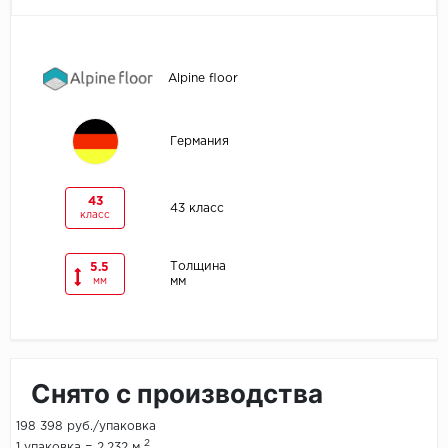
Egger
Alpine floor
Ensten
Fargo
Германия
Fast Floor
43
43 класс
класс
FineFlex
FineFloor
Толщина
5.5
мм
мм
Floor Click
Forbo
Снято с производства
Forbo Allura Click
198 398 руб./упаковка
HC luxury flooring
2
1 упаковка = 2.232 м