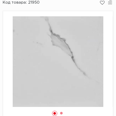
Код товара:
21950
Пробковое покрытие
Bohofloor
Bonkeel
Classen
CorkArt Vinyl Con
CronaFloor
Damy Floor
Decoria
Dolce Flooring SP
ECO Parquet Alste
EcoClick