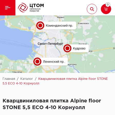
0
Назад
Назад
Кварцвиниловая плитка
Aberhof
Ламинат
Adelar
Ковролин
Alfa
Линолеум
AllureFloor
Паркет
Alpine floor
Главная
/
Каталог
/
Кварцвиниловая плитка Alpine floor STONE
5,5 ECO 4-10 Корнуолл
Паркетная доска
Aquamax
Кварцвиниловая плитка Alpine floor
Плинтус
Arbiton
STONE 5,5 ECO 4-10 Корнуолл
Подложка
Berry Alloc