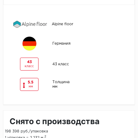
Egger
Alpine floor
Ensten
Fargo
Германия
Fast Floor
43
43 класс
класс
FineFlex
FineFloor
Толщина
5.5
мм
мм
Floor Click
Forbo
Снято с производства
Forbo Allura Click
198 398 руб./упаковка
HC luxury flooring
2
1 упаковка = 2.232 м