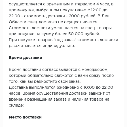
SPC Stronghold
осуществляется с временным интервалом 4 часа, в
промежутке, выбранном покупателем с 12:00 до
TANTO
22:00 - стоимость доставки - 2000 рублей. В Лен.
Области спец-доставка не осуществляется.
Tarkett
Стоимость доставки уменьшается на спец. товары
при покупке на сумму более 50 000 рублей.
Tulesna
При покупке товаров "под заказ" стоимость доставки
рассчитывается индивидуально.
Veon
Время доставки
Vinil click
Время доставки согласовывается с менеджером,
который обязательно свяжется с вами сразу после
Vinilam
того, как вы разместите свой заказ.
Доставка выполняется ежедневно с 10:00 до 22:00
Wonderful Vinyl Fl
часов. Время осуществления доставки зависит от
времени размещения заказа и наличия товара на
складе:
Место доставки