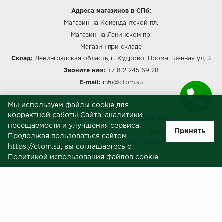
Адреса магазинов в СПб:
Магазин на Комендантской пл.
Магазин на Ленинском пр.
Магазин при складе
Склад:
Ленинградская область, г. Кудрово, Промышленная ул, 3
Звоните нам:
+7 812 245 69 28
E-mail:
info@ctom.su
МЕНЮ
Мы используем файлы cookie для
корректной работы Сайта, аналитики
Политика обработки персональных данных
посещаемости и улучшения сервиса.
Принять
Согласие на обработку персональных данных
Продолжая пользоваться сайтом
Политика использования cookies
https://ctom.su, вы соглашаетесь с
Пользовательское соглашение
Политикой использования файлов cookie
Публичная оферта
Сведения о продавце (реквизиты)
ЗАКАЗЧИКАМ
Услуги