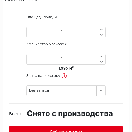
Icon Floor
2
Площадь пола, м
IVC Group
Jinan PDM
Количество упаковок:
Juteks
KDF
2
1.995 м
i
Запас на подрезку
Krono Xonic
Без запаса
LG Decotile
LimeStone
Снято с производства
Всего:
Lucky Floor
Made in Belgium
Добавить в заказ