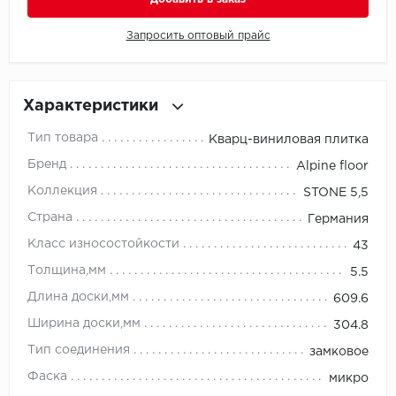
Запросить оптовый прайс
Millenium
Moduleo
Характеристики
Natisston
Тип товара
Кварц-виниловая плитка
Next Step
Бренд
Alpine floor
Коллекция
STONE 5,5
No brand
Страна
Германия
Novafloor
Класс износостойкости
43
Толщина,мм
5.5
Pergo
Длина доски,мм
609.6
Primavera
Ширина доски,мм
304.8
Тип соединения
замковое
Quality Flooring
Фаска
микро