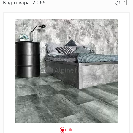
Код товара:
21065
Пробковое покрытие
Bohofloor
Bonkeel
Classen
CorkArt Vinyl Con
CronaFloor
Damy Floor
Decoria
Dolce Flooring SP
ECO Parquet Alste
EcoClick