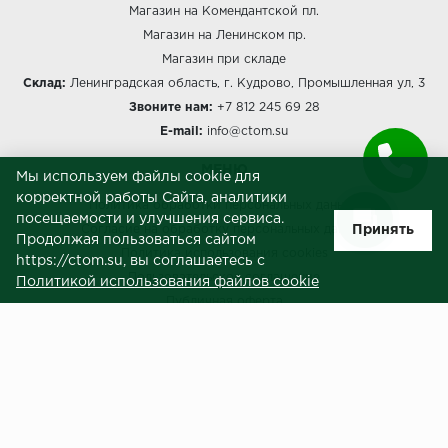
Магазин на Комендантской пл.
Магазин на Ленинском пр.
Icon Floor
Магазин при складе
Склад:
Ленинградская область, г. Кудрово, Промышленная ул, 3
IVC Group
Звоните нам:
+7 812 245 69 28
Jinan PDM
E-mail:
info@ctom.su
МЕНЮ
Juteks
Мы используем файлы cookie для
корректной работы Сайта, аналитики
Политика обработки персональных данных
посещаемости и улучшения сервиса.
KDF
Принять
Согласие на обработку персональных данных
Продолжая пользоваться сайтом
Политика использования cookies
https://ctom.su, вы соглашаетесь с
Krono Xonic
Пользовательское соглашение
Политикой использования файлов cookie
Публичная оферта
LG Decotile
Сведения о продавце (реквизиты)
LimeStone
ЗАКАЗЧИКАМ
Услуги
Lucky Floor
Доставка и оплата
Made in Belgium
Гарантия и возврат