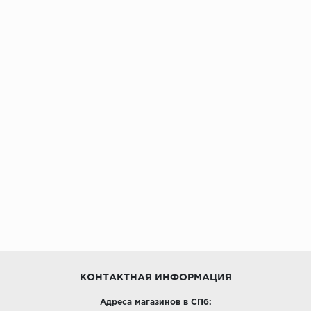
Egger
Ensten
Fargo
Fast Floor
FineFlex
FineFloor
Floor Click
Forbo
Forbo Allura Click
КОНТАКТНАЯ ИНФОРМАЦИЯ
Адреса магазинов в СПб:
HC luxury flooring