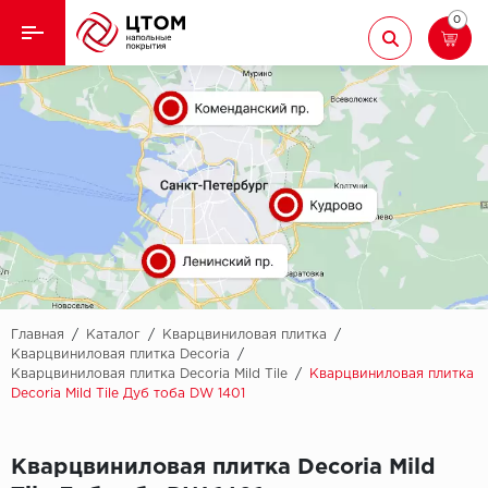
0
Назад
Назад
Кварцвиниловая плитка
Aberhof
Ламинат
Adelar
Ковролин
Alfa
Линолеум
AllureFloor
Паркет
Alpine floor
Главная
/
Каталог
/
Кварцвиниловая плитка
/
Кварцвиниловая плитка Decoria
/
Кварцвиниловая плитка Decoria Mild Tile
/
Кварцвиниловая плитка
Паркетная доска
Aquamax
Decoria Mild Tile Дуб тоба DW 1401
Плинтус
Arbiton
Кварцвиниловая плитка Decoria Mild
Подложка
Berry Alloc