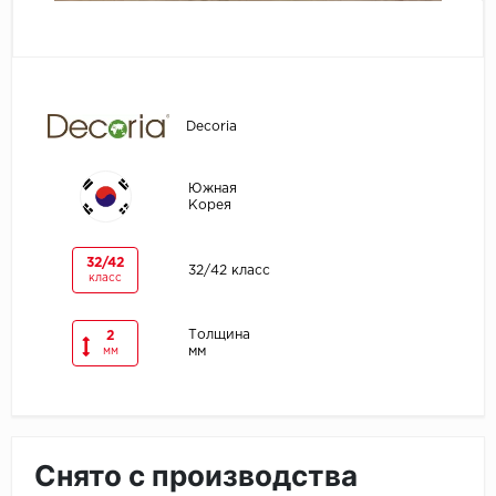
Egger
Ensten
Decoria
Fargo
Южная
Fast Floor
Корея
FineFlex
32/42
32/42 класс
класс
FineFloor
Толщина
2
Floor Click
мм
мм
Forbo
Forbo Allura Click
Снято с производства
HC luxury flooring