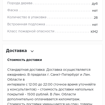
ROYCE
Порода дерева
дуб
Фаска
Smartprofile
нет
Количество в упаковке
28
SPC
Встроенная подложка
нет
Класс пожарной опасности
SPC Alta Step
КМ2
SPC Betta
Доставка
SPC DEW
Стоимость доставки
SPC Flooring
Стандартная доставка: Доставка осуществляется
SPC Ideal Flooring
ежедневно. В пределах г. Санкт-Петербург и Лен.
Области в
SPC Kronostep
интервале с 12:00 до 22:00 (точное время уточняйте
у консультантов) – стоимость доставки напольных
покрытий - 1500 рублей. В Лен. Области
SPC Promo
дополнительно оплачивается километраж.
Стоимость доставки уменьшается на спец. товары