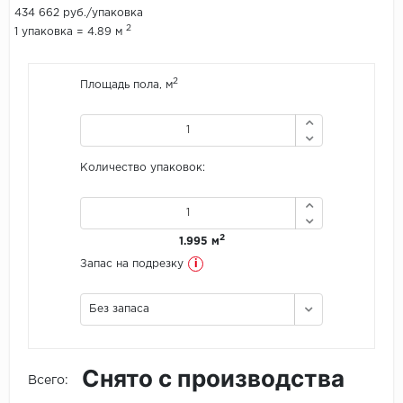
434 662 руб./упаковка
2
1 упаковка = 4.89 м
Icon Floor
IVC Group
2
Площадь пола, м
Jinan PDM
Juteks
Количество упаковок:
KDF
Krono Xonic
2
1.995 м
i
Запас на подрезку
LG Decotile
Без запаса
LimeStone
Lucky Floor
Снято с производства
Всего:
Made in Belgium