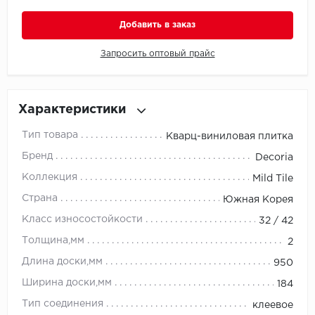
Добавить в заказ
Millenium
Запросить оптовый прайс
Moduleo
Natisston
Характеристики
Next Step
Тип товара
Кварц-виниловая плитка
Бренд
No brand
Decoria
Коллекция
Mild Tile
Novafloor
Страна
Южная Корея
Класс износостойкости
Pergo
32 / 42
Толщина,мм
2
Primavera
Длина доски,мм
950
Ширина доски,мм
Quality Flooring
184
Тип соединения
клеевое