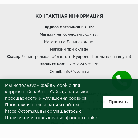
КОНТАКТНАЯ ИНФОРМАЦИЯ
Адреса магазинов в СПб:
Магазин на Комендантской пл.
Магазин на Ленинском пр.
Магазин при складе
Склад:
Ленинградская область, г. Кудрово, Промышленная ул, 3
Звоните нам:
+7 812 245 69 28
E-mail:
info@ctom.su
МЕНЮ
Мы используем файлы cookie для
корректной работы Сайта, аналитики
Политика обработки персональных данных
посещаемости и улучшения сервиса.
Принять
Согласие на обработку персональных данных
Продолжая пользоваться сайтом
Политика использования cookies
https://ctom.su, вы соглашаетесь с
Пользовательское соглашение
Политикой использования файлов cookie
Публичная оферта
Сведения о продавце (реквизиты)