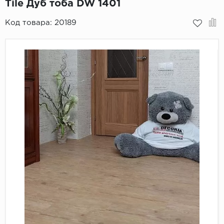
Tile Дуб тоба DW 1401
Пробковое покрытие
Bohofloor
Код товара:
20189
Bonkeel
Classen
CorkArt Vinyl Con
CronaFloor
Damy Floor
Decoria
Dolce Flooring SP
ECO Parquet Alste
EcoClick