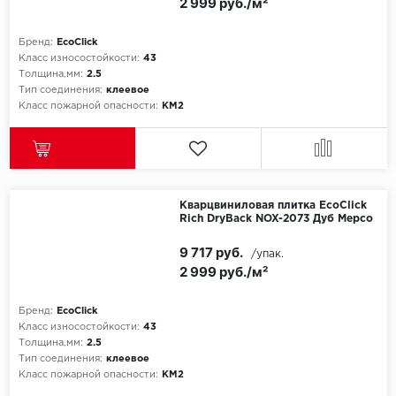
ROYCE
2 999 руб./м²
Smartprofile
Бренд:
EcoClick
Класс износостойкости:
43
Толщина,мм:
2.5
SPC
Тип соединения:
клеевое
Класс пожарной опасности:
КМ2
SPC Alta Step
SPC Betta
SPC DEW
Кварцвиниловая плитка EcoClick
Rich DryBack NOX-2073 Дуб Мерсо
SPC Flooring
9 717 руб.
/упак.
2 999 руб./м²
SPC Ideal Flooring
Бренд:
EcoClick
SPC Kronostep
Класс износостойкости:
43
Толщина,мм:
2.5
SPC Promo
Тип соединения:
клеевое
Класс пожарной опасности:
КМ2