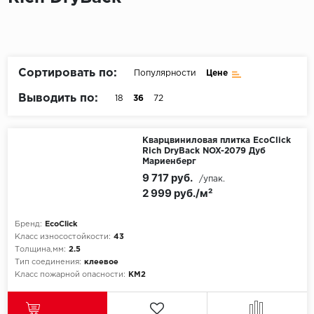
Пробковое покрытие
Bohofloor
Bonkeel
Сортировать по:
Популярности
Цене
Classen
Выводить по:
18
36
72
CorkArt Vinyl Con
Кварцвиниловая плитка EcoClick
Rich DryBack NOX-2079 Дуб
CronaFloor
Мариенберг
9 717 руб.
/упак.
Damy Floor
2 999 руб./м²
Decoria
Бренд:
EcoClick
Класс износостойкости:
43
Dolce Flooring SP
Толщина,мм:
2.5
Тип соединения:
клеевое
Класс пожарной опасности:
КМ2
ECO Parquet Alste
EcoClick