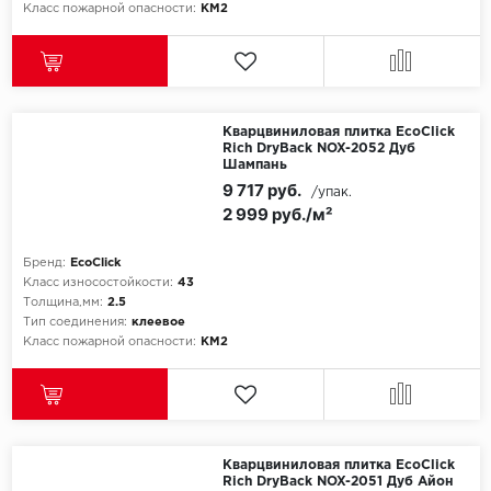
Класс пожарной опасности:
КМ2
Кварцвиниловая плитка EcoClick
Rich DryBack NOX-2052 Дуб
Шампань
9 717 руб.
/упак.
2 999 руб./м²
Бренд:
EcoClick
Класс износостойкости:
43
Толщина,мм:
2.5
Тип соединения:
клеевое
Класс пожарной опасности:
КМ2
Кварцвиниловая плитка EcoClick
Rich DryBack NOX-2051 Дуб Айон