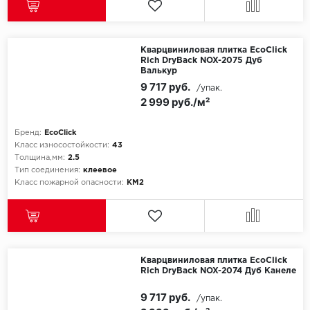
Millenium
Кварцвиниловая плитка EcoClick
Moduleo
Rich DryBack NOX-2075 Дуб
Валькур
9 717 руб.
/упак.
Natisston
2 999 руб./м²
Next Step
Бренд:
EcoClick
Класс износостойкости:
43
No brand
Толщина,мм:
2.5
Тип соединения:
клеевое
Класс пожарной опасности:
КМ2
Novafloor
Pergo
Primavera
Кварцвиниловая плитка EcoClick
Rich DryBack NOX-2074 Дуб Канеле
Quality Flooring
9 717 руб.
/упак.