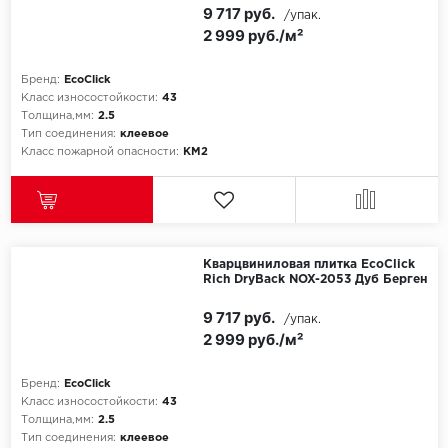
9 717 руб.
/упак.
2 999 руб./м²
Бренд:
EcoClick
Класс износостойкости:
43
Толщина,мм:
2.5
Тип соединения:
клеевое
Класс пожарной опасности:
КМ2
Кварцвиниловая плитка EcoClick
Rich DryBack NOX-2053 Дуб Берген
9 717 руб.
/упак.
2 999 руб./м²
Бренд:
EcoClick
Класс износостойкости:
43
Толщина,мм:
2.5
Тип соединения:
клеевое