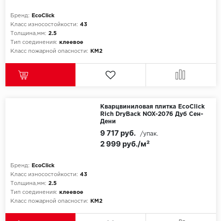
Бренд:
EcoClick
Icon Floor
Класс износостойкости:
43
Толщина,мм:
2.5
IVC Group
Тип соединения:
клеевое
Класс пожарной опасности:
КМ2
Jinan PDM
Juteks
Кварцвиниловая плитка EcoClick
KDF
Rich DryBack NOX-2076 Дуб Сен-
Дени
Krono Xonic
9 717 руб.
/упак.
2 999 руб./м²
LG Decotile
Бренд:
EcoClick
Класс износостойкости:
43
LimeStone
Толщина,мм:
2.5
Тип соединения:
клеевое
Lucky Floor
Класс пожарной опасности:
КМ2
Made in Belgium