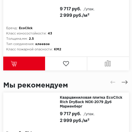
9 717 руб.
/упак.
2 999 руб./м²
Бренд:
EcoClick
Класс износостойкости:
43
Толщина,мм:
2.5
Тип соединения:
клеевое
Класс пожарной опасности:
КМ2
Мы рекомендуем
Кварцвиниловая плитка EcoClick
Rich DryBack NOX-2079 Дуб
Мариенберг
9 717 руб.
/упак.
2 999 руб./м²