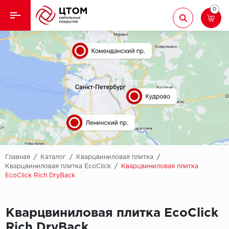
0
Назад
Назад
Кварцвиниловая плитка
Aberhof
Ламинат
Adelar
Ковролин
Alfa
Линолеум
AllureFloor
Паркет
Alpine floor
Главная
/
Каталог
/
Кварцвиниловая плитка
/
Кварцвиниловая плитка EcoClick
/
Кварцвиниловая плитка
EcoClick Rich DryBack
Паркетная доска
Aquamax
Плинтус
Arbiton
Кварцвиниловая плитка EcoClick
Подложка
Berry Alloc
Rich DryBack