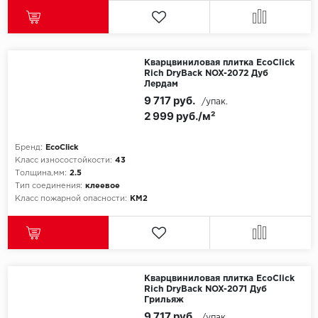
SPC Stronghold
TANTO
Кварцвиниловая плитка EcoClick
Tarkett
Rich DryBack NOX-2072 Дуб
Лердам
Tulesna
9 717 руб.
/упак.
2 999 руб./м²
Veon
Бренд:
EcoClick
Vinil click
Класс износостойкости:
43
Толщина,мм:
2.5
Тип соединения:
клеевое
Vinilam
Класс пожарной опасности:
КМ2
Wonderful Vinyl Fl
Кварцвиниловая плитка EcoClick
Rich DryBack NOX-2071 Дуб
Грильяж
9 717 руб.
/упак.