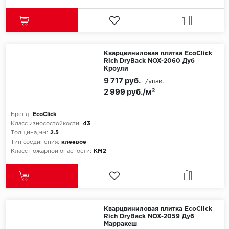
Кварцвиниловая плитка EcoClick
Rich DryBack NOX-2060 Дуб
Кроули
9 717 руб.
/упак.
2 999 руб./м²
Бренд:
EcoClick
Класс износостойкости:
43
Толщина,мм:
2.5
Тип соединения:
клеевое
Класс пожарной опасности:
КМ2
Кварцвиниловая плитка EcoClick
Rich DryBack NOX-2059 Дуб
Марракеш