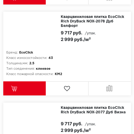
Egger
Кварцвиниловая плитка EcoClick
Rich DryBack NOX-2078 Дуб
Ensten
Белфорт
9 717 руб.
/упак.
2 999 руб./м²
Fargo
Fast Floor
Бренд:
EcoClick
Класс износостойкости:
43
Толщина,мм:
2.5
FineFlex
Тип соединения:
клеевое
Класс пожарной опасности:
КМ2
FineFloor
Floor Click
Forbo
Кварцвиниловая плитка EcoClick
Rich DryBack NOX-2077 Дуб Визна
Forbo Allura Click
9 717 руб.
/упак.
2 999 руб./м²
HC luxury flooring