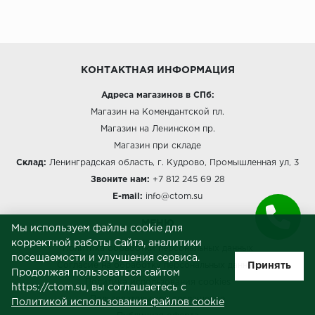
КОНТАКТНАЯ ИНФОРМАЦИЯ
Адреса магазинов в СПб:
Магазин на Комендантской пл.
Магазин на Ленинском пр.
Магазин при складе
Склад:
Ленинградская область, г. Кудрово, Промышленная ул, 3
Звоните нам:
+7 812 245 69 28
E-mail:
info@ctom.su
МЕНЮ
Мы используем файлы cookie для
корректной работы Сайта, аналитики
Политика обработки персональных данных
посещаемости и улучшения сервиса.
Принять
Согласие на обработку персональных данных
Продолжая пользоваться сайтом
Политика использования cookies
https://ctom.su, вы соглашаетесь с
Пользовательское соглашение
Политикой использования файлов cookie