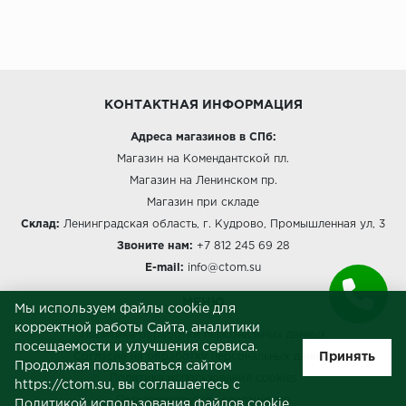
КОНТАКТНАЯ ИНФОРМАЦИЯ
Адреса магазинов в СПб:
Магазин на Комендантской пл.
Магазин на Ленинском пр.
Магазин при складе
Склад:
Ленинградская область, г. Кудрово, Промышленная ул, 3
Звоните нам:
+7 812 245 69 28
E-mail:
info@ctom.su
МЕНЮ
Мы используем файлы cookie для
корректной работы Сайта, аналитики
Политика обработки персональных данных
посещаемости и улучшения сервиса.
Принять
Согласие на обработку персональных данных
Продолжая пользоваться сайтом
Политика использования cookies
https://ctom.su, вы соглашаетесь с
Пользовательское соглашение
Политикой использования файлов cookie