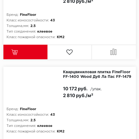
ROYCE
2 810 руб./м²
Smartprofile
Бренд:
FineFloor
Класс износостойкости:
43
Толщина,мм:
2.5
SPC
Тип соединения:
клеевое
Класс пожарной опасности:
КМ2
SPC Alta Step
SPC Betta
SPC DEW
Кварцвиниловая плитка FineFloor
FF-1400 Wood Дуб Ла Пас FF-1479
SPC Flooring
10 172 руб.
/упак.
2 810 руб./м²
SPC Ideal Flooring
Бренд:
FineFloor
SPC Kronostep
Класс износостойкости:
43
Толщина,мм:
2.5
SPC Promo
Тип соединения:
клеевое
Класс пожарной опасности:
КМ2