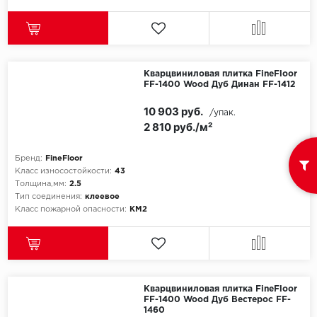
Кварцвиниловая плитка FineFloor
FF-1400 Wood Дуб Динан FF-1412
10 903 руб.
/упак.
2 810 руб./м²
Бренд:
FineFloor
Класс износостойкости:
43
Толщина,мм:
2.5
Тип соединения:
клеевое
Класс пожарной опасности:
КМ2
Кварцвиниловая плитка FineFloor
FF-1400 Wood Дуб Вестерос FF-
1460