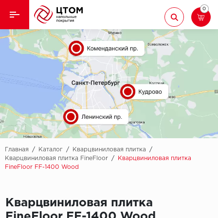
0
Назад
Назад
Кварцвиниловая плитка
Aberhof
Ламинат
Adelar
Ковролин
Alfa
Линолеум
AllureFloor
Паркет
Alpine floor
Главная
/
Каталог
/
Кварцвиниловая плитка
/
Кварцвиниловая плитка FineFloor
/
Кварцвиниловая плитка
FineFloor FF-1400 Wood
Паркетная доска
Aquamax
Плинтус
Arbiton
Кварцвиниловая плитка
Подложка
Berry Alloc
FineFloor FF-1400 Wood