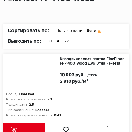
Пробковое покрытие
Bohofloor
Bonkeel
Сортировать по:
Популярности
Цене
Classen
Выводить по:
18
36
72
CorkArt Vinyl Con
Кварцвиниловая плитка FineFloor
FF-1400 Wood Дуб Этна FF-1418
CronaFloor
10 903 руб.
/упак.
Damy Floor
2 810 руб./м²
Decoria
Бренд:
FineFloor
Класс износостойкости:
43
Dolce Flooring SP
Толщина,мм:
2.5
Тип соединения:
клеевое
Класс пожарной опасности:
КМ2
ECO Parquet Alste
EcoClick