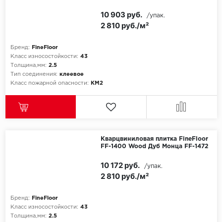
10 903 руб.
/упак.
2 810 руб./м²
Бренд:
FineFloor
Класс износостойкости:
43
Толщина,мм:
2.5
Тип соединения:
клеевое
Класс пожарной опасности:
КМ2
Кварцвиниловая плитка FineFloor
FF-1400 Wood Дуб Монца FF-1472
10 172 руб.
/упак.
2 810 руб./м²
Бренд:
FineFloor
Класс износостойкости:
43
Толщина,мм:
2.5