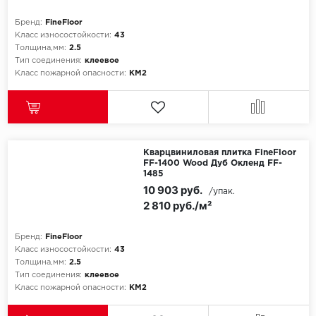
Бренд:
FineFloor
Icon Floor
Класс износостойкости:
43
Толщина,мм:
2.5
IVC Group
Тип соединения:
клеевое
Класс пожарной опасности:
КМ2
Jinan PDM
Juteks
Кварцвиниловая плитка FineFloor
KDF
FF-1400 Wood Дуб Окленд FF-
1485
Krono Xonic
10 903 руб.
/упак.
2 810 руб./м²
LG Decotile
Бренд:
FineFloor
Класс износостойкости:
43
LimeStone
Толщина,мм:
2.5
Тип соединения:
клеевое
Lucky Floor
Класс пожарной опасности:
КМ2
Made in Belgium