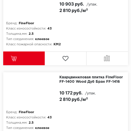
10 903 руб.
/упак.
2 810 руб./м²
Бренд:
FineFloor
Класс износостойкости:
43
Толщина,мм:
2.5
Тип соединения:
клеевое
Класс пожарной опасности:
КМ2
Кварцвиниловая плитка FineFloor
FF-1400 Wood Дуб Бран FF-1416
10 172 руб.
/упак.
2 810 руб./м²
Бренд:
FineFloor
Класс износостойкости:
43
Толщина,мм:
2.5
Тип соединения:
клеевое