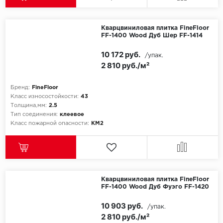
Egger
Кварцвиниловая плитка FineFloor
FF-1400 Wood Дуб Шер FF-1414
Ensten
10 172 руб.
/упак.
2 810 руб./м²
Fargo
Fast Floor
Бренд:
FineFloor
Класс износостойкости:
43
Толщина,мм:
2.5
FineFlex
Тип соединения:
клеевое
Класс пожарной опасности:
КМ2
FineFloor
Floor Click
Forbo
Кварцвиниловая плитка FineFloor
FF-1400 Wood Дуб Фуэго FF-1420
Forbo Allura Click
10 903 руб.
/упак.
2 810 руб./м²
HC luxury flooring