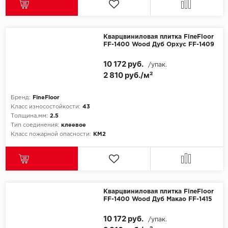
Millenium
Кварцвиниловая плитка FineFloor
Moduleo
FF-1400 Wood Дуб Орхус FF-1409
10 172 руб.
/упак.
Natisston
2 810 руб./м²
Next Step
Бренд:
FineFloor
Класс износостойкости:
43
No brand
Толщина,мм:
2.5
Тип соединения:
клеевое
Класс пожарной опасности:
КМ2
Novafloor
Pergo
Primavera
Кварцвиниловая плитка FineFloor
FF-1400 Wood Дуб Макао FF-1415
Quality Flooring
10 172 руб.
/упак.