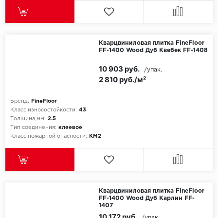
SPC Stronghold
TANTO
Кварцвиниловая плитка FineFloor
Tarkett
FF-1400 Wood Дуб Квебек FF-1408
Tulesna
10 903 руб.
/упак.
2 810 руб./м²
Veon
Бренд:
FineFloor
Vinil click
Класс износостойкости:
43
Толщина,мм:
2.5
Тип соединения:
клеевое
Vinilam
Класс пожарной опасности:
КМ2
Wonderful Vinyl Fl
Кварцвиниловая плитка FineFloor
FF-1400 Wood Дуб Карлин FF-
1407
10 172 руб.
/упак.