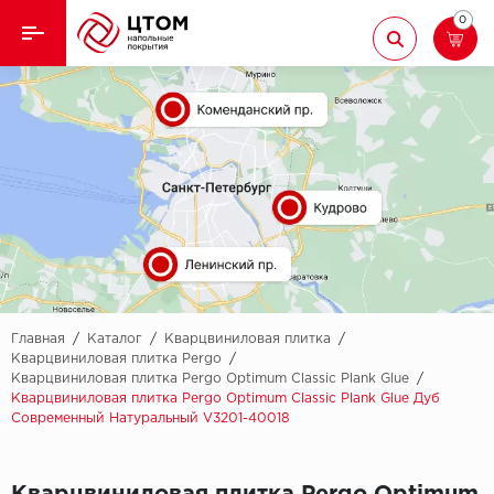
0
Назад
Назад
Кварцвиниловая плитка
Aberhof
Ламинат
Adelar
Ковролин
Alfa
Линолеум
AllureFloor
Паркет
Alpine floor
Главная
/
Каталог
/
Кварцвиниловая плитка
/
Кварцвиниловая плитка Pergo
/
Кварцвиниловая плитка Pergo Optimum Classic Plank Glue
/
Паркетная доска
Aquamax
Кварцвиниловая плитка Pergo Optimum Classic Plank Glue Дуб
Современный Натуральный V3201-40018
Плинтус
Arbiton
Подложка
Berry Alloc
Кварцвиниловая плитка Pergo Optimum