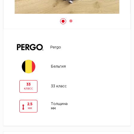
Egger
Ensten
Fargo
Pergo
Fast Floor
FineFlex
Бельгия
FineFloor
33
33 класс
класс
Floor Click
Толщина
2.5
Forbo
мм
мм
Forbo Allura Click
HC luxury flooring