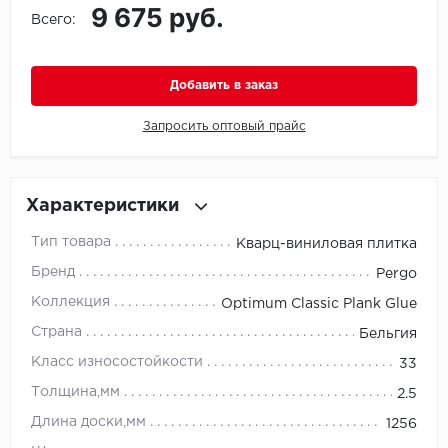
9 675 руб.
Всего:
Millenium
Добавить в заказ
Moduleo
Запросить оптовый прайс
Natisston
Next Step
Характеристики
No brand
Тип товара
Кварц-виниловая плитка
Novafloor
Бренд
Pergo
Коллекция
Optimum Classic Plank Glue
Pergo
Страна
Бельгия
Primavera
Класс износостойкости
33
Толщина,мм
2.5
Quality Flooring
Длина доски,мм
1256