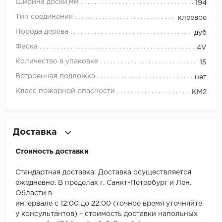
ROYCE
Ширина доски,мм
194
Тип соединения
клеевое
Smartprofile
Порода дерева
дуб
SPC
Фаска
4V
Количество в упаковке
15
SPC Alta Step
Встроенная подложка
нет
SPC Betta
Класс пожарной опасности
КМ2
SPC DEW
Доставка
SPC Flooring
Стоимость доставки
SPC Ideal Flooring
Стандартная доставка: Доставка осуществляется
SPC Kronostep
ежедневно. В пределах г. Санкт-Петербург и Лен.
Области в
SPC Promo
интервале с 12:00 до 22:00 (точное время уточняйте
у консультантов) – стоимость доставки напольных