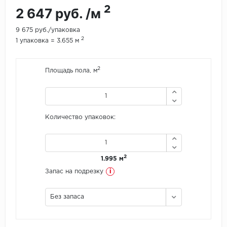
2
2 647 руб. /м
Icon Floor
9 675 руб./упаковка
2
1 упаковка = 3.655 м
IVC Group
Jinan PDM
2
Площадь пола, м
Juteks
KDF
Количество упаковок:
Krono Xonic
2
LG Decotile
1.995 м
i
Запас на подрезку
LimeStone
Без запаса
Lucky Floor
Made in Belgium