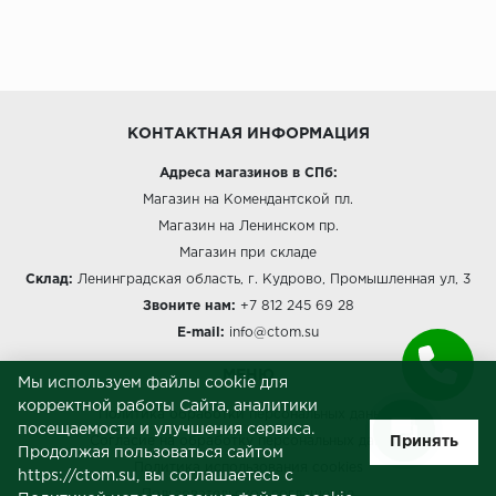
КОНТАКТНАЯ ИНФОРМАЦИЯ
Адреса магазинов в СПб:
Магазин на Комендантской пл.
Магазин на Ленинском пр.
Магазин при складе
Склад:
Ленинградская область, г. Кудрово, Промышленная ул, 3
Звоните нам:
+7 812 245 69 28
E-mail:
info@ctom.su
МЕНЮ
Мы используем файлы cookie для
корректной работы Сайта, аналитики
Политика обработки персональных данных
посещаемости и улучшения сервиса.
Принять
Согласие на обработку персональных данных
Продолжая пользоваться сайтом
Политика использования cookies
https://ctom.su, вы соглашаетесь с
Пользовательское соглашение