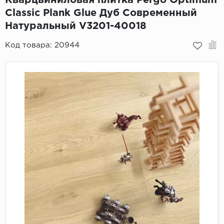
Classic Plank Glue Дуб Современный
Пробковое покрытие
Bohofloor
Натуральный V3201-40018
Bonkeel
Код товара:
20944
Classen
CorkArt Vinyl Con
CronaFloor
Damy Floor
Decoria
Dolce Flooring SP
ECO Parquet Alste
EcoClick