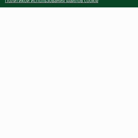
Политикой использования файлов cookie
Публичная оферта
Сведения о продавце (реквизиты)
ЗАКАЗЧИКАМ
Услуги
Доставка и оплата
Гарантия и возврат
Контакты
Центральный терминал отделочных материалов © 2023.
Внимание! Вся представленная на сайте информация носит