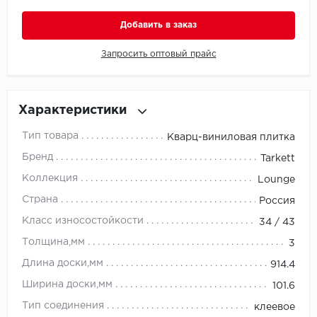
Добавить в заказ
Millenium
Запросить оптовый прайс
Moduleo
Natisston
Характеристики
Next Step
Тип товара
Кварц-виниловая плитка
Бренд
No brand
Tarkett
Коллекция
Lounge
Novafloor
Страна
Россия
Класс износостойкости
Pergo
34 / 43
Толщина,мм
3
Primavera
Длина доски,мм
914.4
Ширина доски,мм
Quality Flooring
101.6
Тип соединения
клеевое