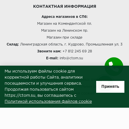
КОНТАКТНАЯ ИНФОРМАЦИЯ
Адреса магазинов в СПб:
Магазин на Комендантской пл.
Магазин на Ленинском пр.
Магазин при складе
Склад:
Ленинградская область, г. Кудрово, Промышленная ул, 3
Звоните нам:
+7 812 245 69 28
E-mail:
info@ctom.su
МЕНЮ
Мы используем файлы cookie для
корректной работы Сайта, аналитики
Политика обработки персональных данных
посещаемости и улучшения сервиса.
Принять
Согласие на обработку персональных данных
Продолжая пользоваться сайтом
Политика использования cookies
https://ctom.su, вы соглашаетесь с
Пользовательское соглашение
Политикой использования файлов cookie
Публичная оферта
Сведения о продавце (реквизиты)
ЗАКАЗЧИКАМ