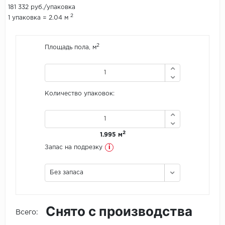
181 332 руб./упаковка
2
1 упаковка = 2.04 м
Icon Floor
IVC Group
2
Площадь пола, м
Jinan PDM
Juteks
Количество упаковок:
KDF
Krono Xonic
2
1.995 м
i
Запас на подрезку
LG Decotile
Без запаса
LimeStone
Lucky Floor
Снято с производства
Всего:
Made in Belgium