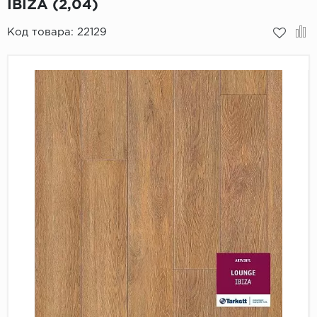
IBIZA (2,04)
Пробковое покрытие
Bohofloor
Код товара:
22129
Bonkeel
Classen
CorkArt Vinyl Con
CronaFloor
Damy Floor
Decoria
Dolce Flooring SP
ECO Parquet Alste
EcoClick