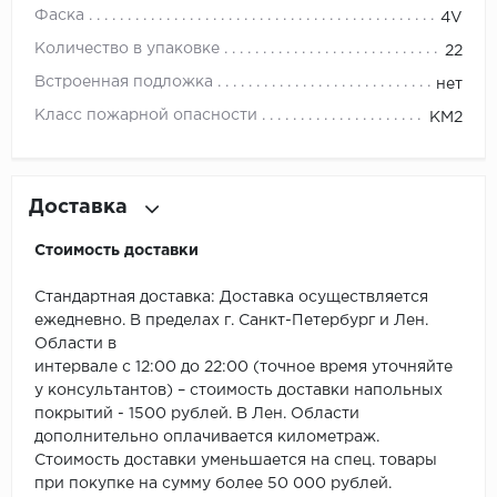
ROYCE
Фаска
4V
Количество в упаковке
Smartprofile
22
Встроенная подложка
нет
SPC
Класс пожарной опасности
КМ2
SPC Alta Step
SPC Betta
Доставка
SPC DEW
Стоимость доставки
Стандартная доставка: Доставка осуществляется
SPC Flooring
ежедневно. В пределах г. Санкт-Петербург и Лен.
Области в
SPC Ideal Flooring
интервале с 12:00 до 22:00 (точное время уточняйте
у консультантов) – стоимость доставки напольных
SPC Kronostep
покрытий - 1500 рублей. В Лен. Области
дополнительно оплачивается километраж.
SPC Promo
Стоимость доставки уменьшается на спец. товары
при покупке на сумму более 50 000 рублей.