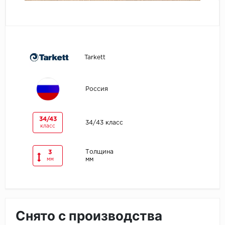
Egger
Ensten
Tarkett
Fargo
Fast Floor
Россия
FineFlex
34/43
34/43 класс
класс
FineFloor
Толщина
3
Floor Click
мм
мм
Forbo
Forbo Allura Click
Снято с производства
HC luxury flooring