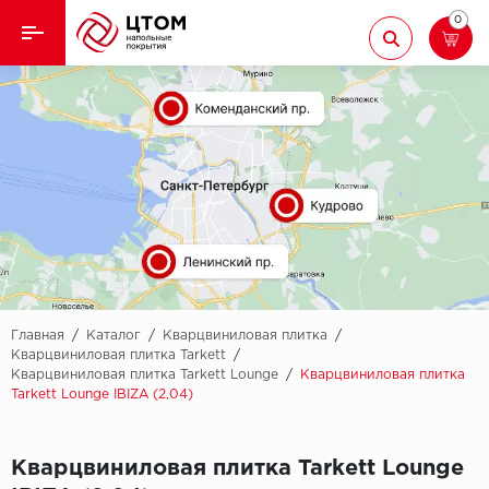
0
Назад
Назад
Кварцвиниловая плитка
Aberhof
Ламинат
Adelar
Ковролин
Alfa
Линолеум
AllureFloor
Паркет
Alpine floor
Главная
/
Каталог
/
Кварцвиниловая плитка
/
Кварцвиниловая плитка Tarkett
/
Кварцвиниловая плитка Tarkett Lounge
/
Кварцвиниловая плитка
Паркетная доска
Aquamax
Tarkett Lounge IBIZA (2,04)
Плинтус
Arbiton
Кварцвиниловая плитка Tarkett Lounge
Подложка
Berry Alloc