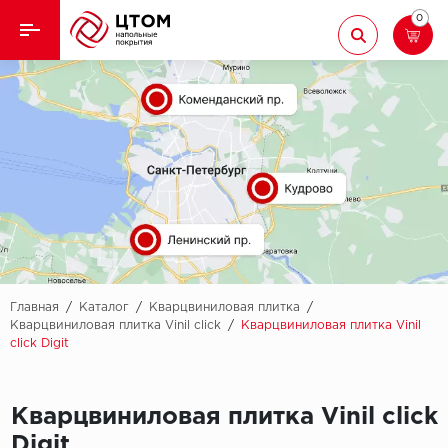
0
Назад
Назад
Кварцвиниловая плитка
Aberhof
Ламинат
Adelar
Ковролин
Alfa
Линолеум
AllureFloor
Паркет
Alpine floor
Главная
/
Каталог
/
Кварцвиниловая плитка
/
Кварцвиниловая плитка Vinil click
/
Кварцвиниловая плитка Vinil
click Digit
Паркетная доска
Aquamax
Плинтус
Arbiton
Кварцвиниловая плитка Vinil click
Подложка
Berry Alloc
Digit