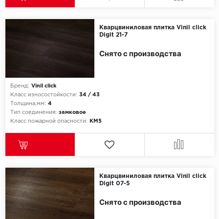
Egger
Кварцвиниловая плитка Vinil click
Digit 21-7
Ensten
Снято с производства
Fargo
Fast Floor
Бренд:
Vinil click
Класс износостойкости:
34 / 43
Толщина,мм:
4
FineFlex
Тип соединения:
замковое
Класс пожарной опасности:
КМ5
FineFloor
Floor Click
Forbo
Кварцвиниловая плитка Vinil click
Digit 07-5
Forbo Allura Click
Снято с производства
HC luxury flooring