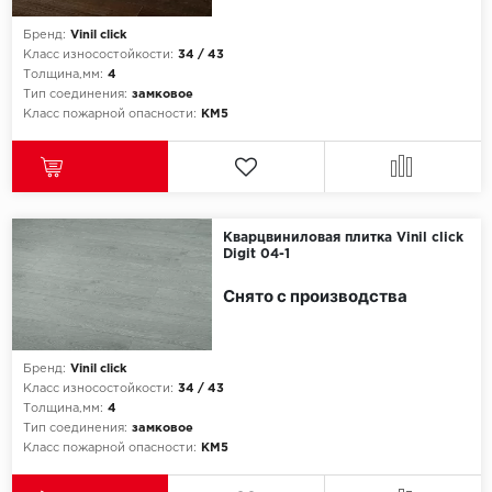
Бренд:
Vinil click
Icon Floor
Класс износостойкости:
34 / 43
Толщина,мм:
4
IVC Group
Тип соединения:
замковое
Класс пожарной опасности:
КМ5
Jinan PDM
Juteks
Кварцвиниловая плитка Vinil click
KDF
Digit 04-1
Krono Xonic
Снято с производства
LG Decotile
Бренд:
Vinil click
Класс износостойкости:
34 / 43
LimeStone
Толщина,мм:
4
Тип соединения:
замковое
Lucky Floor
Класс пожарной опасности:
КМ5
Made in Belgium