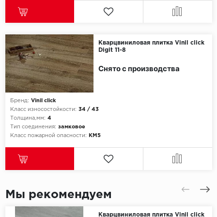
SPC Stronghold
TANTO
Кварцвиниловая плитка Vinil click
Tarkett
Digit 11-8
Tulesna
Снято с производства
Veon
Бренд:
Vinil click
Vinil click
Класс износостойкости:
34 / 43
Толщина,мм:
4
Тип соединения:
замковое
Vinilam
Класс пожарной опасности:
КМ5
Wonderful Vinyl Fl
Мы рекомендуем
Кварцвиниловая плитка Vinil click