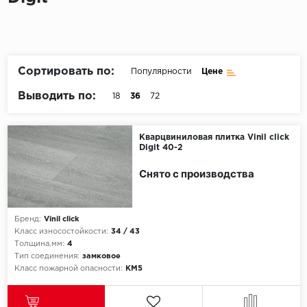
Пробковое покрытие
Bohofloor
Bonkeel
Сортировать по:
Популярности
Цене
Classen
Выводить по:
18
36
72
CorkArt Vinyl Con
Кварцвиниловая плитка Vinil click
Digit 40-2
CronaFloor
Снято с производства
Damy Floor
Decoria
Бренд:
Vinil click
Класс износостойкости:
34 / 43
Dolce Flooring SP
Толщина,мм:
4
Тип соединения:
замковое
Класс пожарной опасности:
КМ5
ECO Parquet Alste
EcoClick