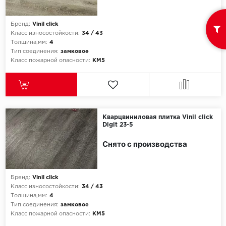
ROYCE
Smartprofile
Бренд:
Vinil click
Класс износостойкости:
34 / 43
Толщина,мм:
4
SPC
Тип соединения:
замковое
Класс пожарной опасности:
КМ5
SPC Alta Step
SPC Betta
SPC DEW
Кварцвиниловая плитка Vinil click
Digit 23-5
SPC Flooring
Снято с производства
SPC Ideal Flooring
Бренд:
Vinil click
SPC Kronostep
Класс износостойкости:
34 / 43
Толщина,мм:
4
SPC Promo
Тип соединения:
замковое
Класс пожарной опасности:
КМ5