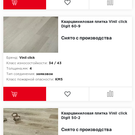
Millenium
Кварцвиниловая плитка Vinil click
Moduleo
Digit 60-9
Снято с производства
Natisston
Next Step
Бренд:
Vinil click
Класс износостойкости:
34 / 43
No brand
Толщина,мм:
4
Тип соединения:
замковое
Класс пожарной опасности:
КМ5
Novafloor
Pergo
Primavera
Кварцвиниловая плитка Vinil click
Digit 50-2
Quality Flooring
Снято с производства