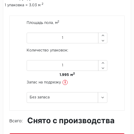
2
1 упаковка = 3.03 м
Icon Floor
2
Площадь пола, м
IVC Group
Jinan PDM
Количество упаковок:
Juteks
KDF
2
1.995 м
Krono Xonic
i
Запас на подрезку
LG Decotile
Без запаса
LimeStone
Снято с производства
Lucky Floor
Всего:
Made in Belgium