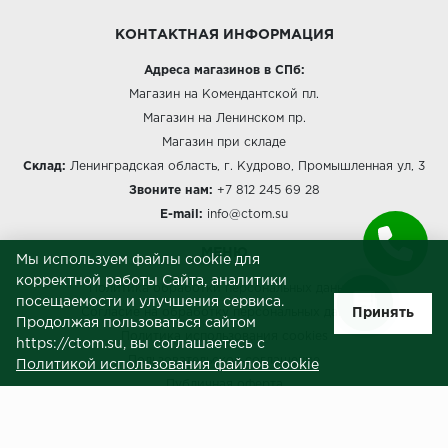
КОНТАКТНАЯ ИНФОРМАЦИЯ
Адреса магазинов в СПб:
Магазин на Комендантской пл.
Магазин на Ленинском пр.
Магазин при складе
Склад:
Ленинградская область, г. Кудрово, Промышленная ул, 3
Звоните нам:
+7 812 245 69 28
E-mail:
info@ctom.su
МЕНЮ
Мы используем файлы cookie для
корректной работы Сайта, аналитики
Политика обработки персональных данных
посещаемости и улучшения сервиса.
Принять
Согласие на обработку персональных данных
Продолжая пользоваться сайтом
Политика использования cookies
https://ctom.su, вы соглашаетесь с
Пользовательское соглашение
Политикой использования файлов cookie
Публичная оферта
Сведения о продавце (реквизиты)
ЗАКАЗЧИКАМ