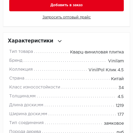
Добавить в заказ
Millenium
Запросить оптовый прайс
Moduleo
Natisston
Характеристики
Тип товара
Кварц-виниловая плитка
Next Step
Бренд
Vinilam
No brand
Коллекция
VinilPol Клик 4.5
Страна
Китай
Novafloor
Класс износостойкости
34
Pergo
Толщина,мм
4.5
Длина доски,мм
1219
Primavera
Ширина доски,мм
177
Quality Flooring
Тип соединения
замковое
Порода дерева
дуб