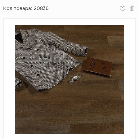
Код товара:
20836
Пробковое покрытие
Bohofloor
Bonkeel
Classen
CorkArt Vinyl Con
CronaFloor
Damy Floor
Decoria
Dolce Flooring SP
ECO Parquet Alste
EcoClick