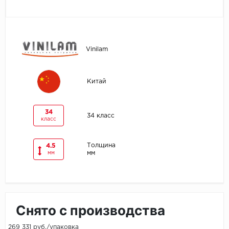
Egger
Ensten
Vinilam
Fargo
Китай
Fast Floor
FineFlex
34
34 класс
класс
FineFloor
Толщина
4.5
мм
мм
Floor Click
Forbo
Forbo Allura Click
Снято с производства
HC luxury flooring
269 331 руб./упаковка