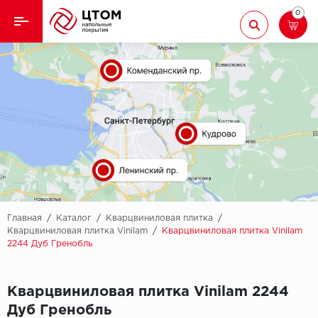
0
Назад
Назад
Кварцвиниловая плитка
Aberhof
Ламинат
Adelar
Ковролин
Alfa
Линолеум
AllureFloor
Паркет
Alpine floor
Главная
/
Каталог
/
Кварцвиниловая плитка
/
Кварцвиниловая плитка Vinilam
/
Кварцвиниловая плитка Vinilam
2244 Дуб Гренобль
Паркетная доска
Aquamax
Плинтус
Arbiton
Кварцвиниловая плитка Vinilam 2244
Дуб Гренобль
Подложка
Berry Alloc