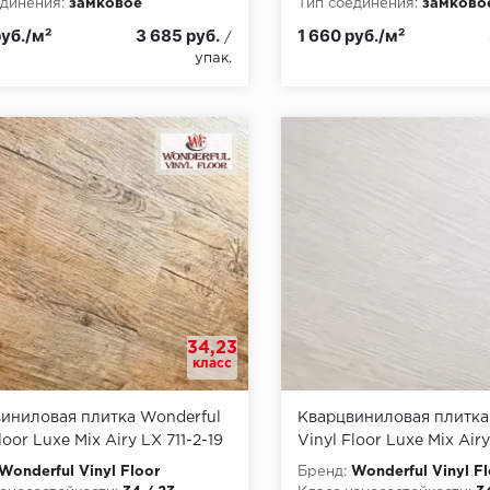
динения:
замковое
Тип соединения:
замково
пожарной опасности:
КМ2
Класс пожарной опасност
руб./м²
3 685 руб.
1 660 руб./м²
/
упак.
34,23
класс
иниловая плитка Wonderful
Кварцвиниловая плитка
loor Luxe Mix Airy LX 711-2-19
Vinyl Floor Luxe Mix Air
Тулон
Wonderful Vinyl Floor
Бренд:
Wonderful Vinyl Fl