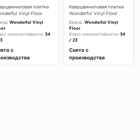
арцвиниловая плитка
Кварцвиниловая плитка
nderful Vinyl Floor
Wonderful Vinyl Floor
xe Mix Airy LX 713-1
Luxe Mix Airy LX 711-2
енд:
Wonderful Vinyl
Бренд:
Wonderful Vinyl
ле
Дижон
oor
Floor
асс износостойкости:
34
Класс износостойкости:
34
23
/ 23
лщина,мм:
4
Толщина,мм:
4
ято с
Снято с
п соединения:
замковое
Тип соединения:
замковое
оизводства
производства
асс пожарной опасности:
Класс пожарной опасности:
2
КМ2