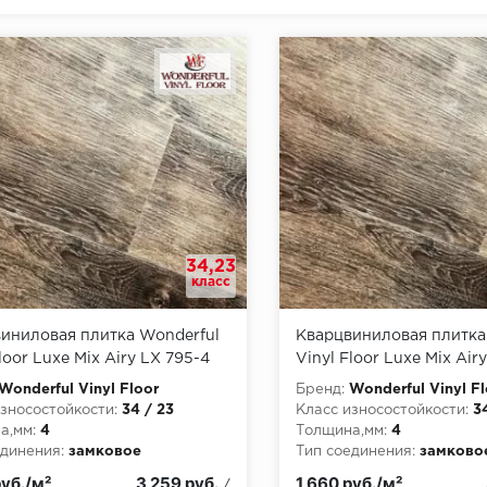
34,23
класс
иниловая плитка Wonderful
Кварцвиниловая плитка
loor Luxe Mix Airy LX 795-4
Vinyl Floor Luxe Mix Air
ь
Сарсель
Wonderful Vinyl Floor
Бренд:
Wonderful Vinyl Fl
зносостойкости:
34 / 23
Класс износостойкости:
3
а,мм:
4
Толщина,мм:
4
динения:
замковое
Тип соединения:
замково
пожарной опасности:
КМ2
Класс пожарной опасност
руб./м²
3 259 руб.
1 660 руб./м²
/