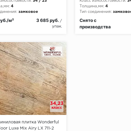
зносостойкости:
34 / 23
Класс износостойкости:
3
а,мм:
4
Толщина,мм:
4
динения:
замковое
Тип соединения:
замково
пожарной опасности:
КМ2
Класс пожарной опасност
руб./м²
3 685 руб.
Снято с
/
производства
упак.
34,23
класс
иниловая плитка Wonderful
loor Luxe Mix Airy LX 711-2