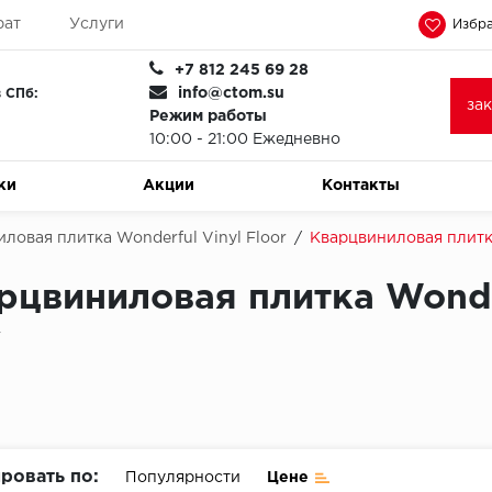
рат
Услуги
Избра
+7 812 245 69 28
info@ctom.su
 СПб:
за
Режим работы
10:00 - 21:00 Ежедневно
ки
Акции
Контакты
ловая плитка Wonderful Vinyl Floor
/
Кварцвиниловая плитка
рцвиниловая плитка Wonder
y
ровать по:
Популярности
Цене