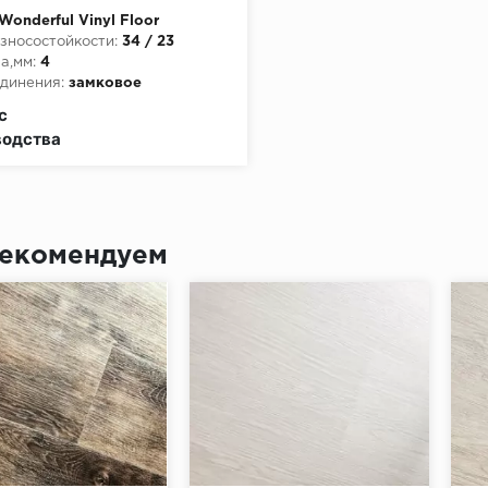
Wonderful Vinyl Floor
зносостойкости:
34 / 23
а,мм:
4
динения:
замковое
пожарной опасности:
КМ2
с
водства
екомендуем