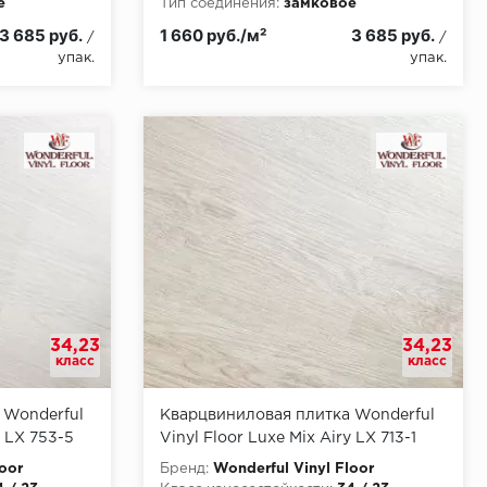
е
Тип соединения:
замковое
и:
КМ2
Класс пожарной опасности:
КМ2
3 685 руб.
1 660 руб./м²
3 685 руб.
/
/
упак.
упак.
34,23
34,23
класс
класс
 Wonderful
Кварцвиниловая плитка Wonderful
y LX 753-5
Vinyl Floor Luxe Mix Airy LX 713-1
Кале
oor
Бренд:
Wonderful Vinyl Floor