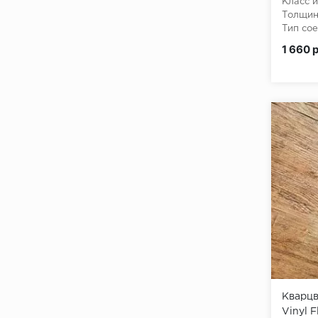
Класс и
Толщин
Тип сое
Класс 
1 660 
Кварцв
Vinyl F