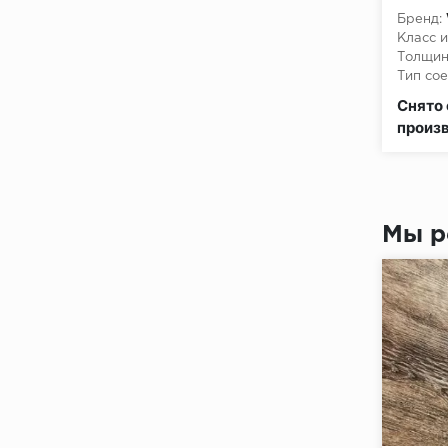
Дижон
Бренд:
Класс и
Толщин
Тип сое
Класс 
Снято 
произ
Мы р