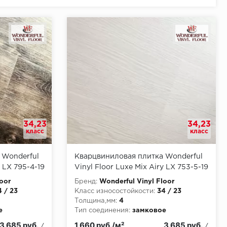
34,23
34,23
класс
класс
 Wonderful
Кварцвиниловая плитка Wonderful
y LX 795-4-19
Vinyl Floor Luxe Mix Airy LX 753-5-19
Тулон
oor
Бренд:
Wonderful Vinyl Floor
4 / 23
Класс износостойкости:
34 / 23
Толщина,мм:
4
е
Тип соединения:
замковое
и:
КМ2
Класс пожарной опасности:
КМ2
3 685 руб.
1 660 руб./м²
3 685 руб.
/
/