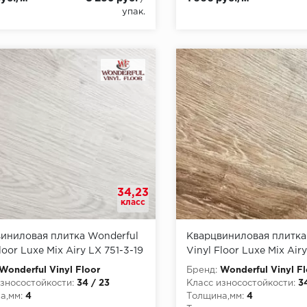
упак.
34,23
класс
иниловая плитка Wonderful
Кварцвиниловая плитка
loor Luxe Mix Airy LX 751-3-19
Vinyl Floor Luxe Mix Airy
Валанс
Wonderful Vinyl Floor
Бренд:
Wonderful Vinyl Fl
зносостойкости:
34 / 23
Класс износостойкости:
3
а,мм:
4
Толщина,мм:
4