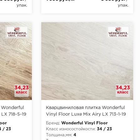
упак.
упак.
34,23
34,23
класс
класс
 Wonderful
Кварцвиниловая плитка Wonderful
 LX 718-5-19
Vinyl Floor Luxe Mix Airy LX 713-1-19
Кале
oor
Бренд:
Wonderful Vinyl Floor
4 / 23
Класс износостойкости:
34 / 23
Толщина,мм:
4