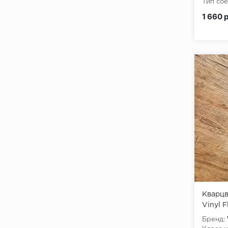
Тип сое
Класс 
1 660 
Кварцв
Vinyl F
Дижон
Бренд: