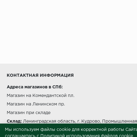
КОНТАКТНАЯ ИНФОРМАЦИЯ
Адреса магазинов в СПб:
Магазин на Комендантской пл.
Магазин на Ленинском пр.
Магазин при складе
Склад:
Ленинградская область, г. Кудрово, Промышленная 
Мы используем файлы cookie для корректной работы Сайта
Звоните нам:
+7 812 245 69 28
соглашаетесь с
Политикой использования файлов cookie