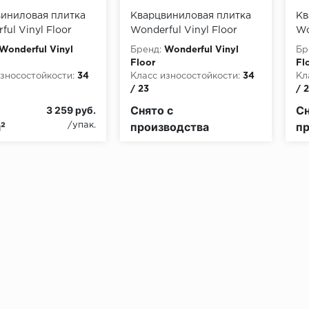
иниловая плитка
Кварцвиниловая плитка
Кв
ful Vinyl Floor
Wonderful Vinyl Floor
Wo
ix Airy LX 795-4
Luxe Mix Airy LX 753-5
Lu
Wonderful Vinyl
Бренд:
Wonderful Vinyl
Бр
ь
Тулон
Ка
Floor
Fl
зносостойкости:
34
Класс износостойкости:
34
Кл
/ 23
/ 
а,мм:
4
Толщина,мм:
4
То
Снято с
Сн
3 259 руб.
динения:
замковое
Тип соединения:
замковое
Ти
²
производства
пр
/упак.
пожарной опасности:
Класс пожарной опасности:
Кл
КМ2
КМ