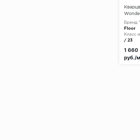
Кварцв
Wonder
Luxe M
Бренд:
Сарсел
Floor
Класс и
/ 23
Толщин
1 660
Тип сое
руб./м
Класс 
КМ2