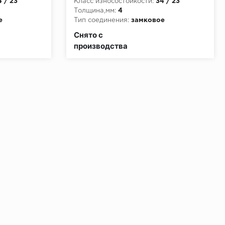
4 / 23
Класс износостойкости:
34 / 23
Толщина,мм:
4
е
Тип соединения:
замковое
и:
КМ2
Класс пожарной опасности:
КМ2
Снято с
производства