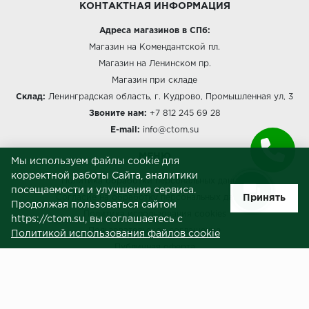
КОНТАКТНАЯ ИНФОРМАЦИЯ
Адреса магазинов в СПб:
Магазин на Комендантской пл.
Магазин на Ленинском пр.
Магазин при складе
Склад:
Ленинградская область, г. Кудрово, Промышленная ул, 3
Звоните нам:
+7 812 245 69 28
E-mail:
info@ctom.su
МЕНЮ
Мы используем файлы cookie для
корректной работы Сайта, аналитики
Политика обработки персональных данных
посещаемости и улучшения сервиса.
Принять
Согласие на обработку персональных данных
Продолжая пользоваться сайтом
Политика использования cookies
https://ctom.su, вы соглашаетесь с
Пользовательское соглашение
Политикой использования файлов cookie
Публичная оферта
Сведения о продавце (реквизиты)
ЗАКАЗЧИКАМ