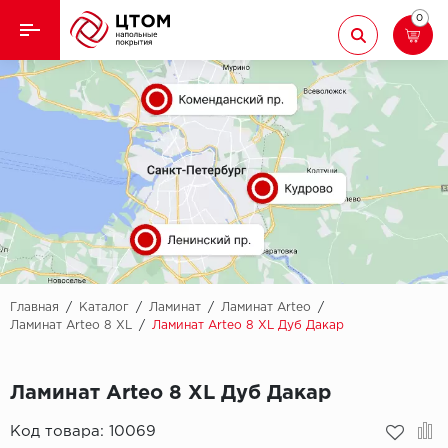
0
Назад
Назад
Кварцвиниловая плитка
Aberhof
Ламинат
Adelar
Ковролин
Alfa
Линолеум
AllureFloor
Паркет
Alpine floor
Главная
/
Каталог
/
Ламинат
/
Ламинат Arteo
/
Ламинат Arteo 8 XL
/
Ламинат Arteo 8 XL Дуб Дакар
Паркетная доска
Aquamax
Ламинат Arteo 8 XL Дуб Дакар
Плинтус
Arbiton
Код товара:
10069
Подложка
Berry Alloc