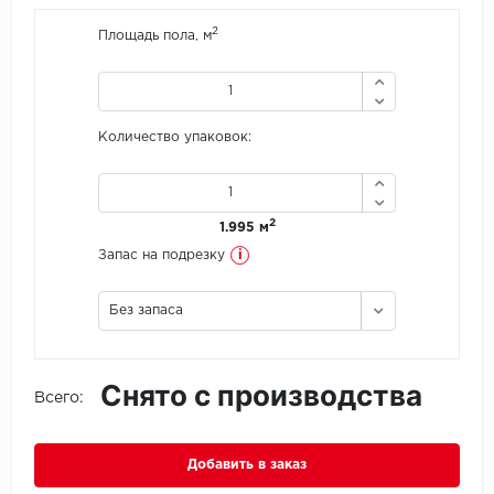
2
Площадь пола, м
Icon Floor
IVC Group
Количество упаковок:
Jinan PDM
Juteks
2
1.995 м
KDF
i
Запас на подрезку
Krono Xonic
Без запаса
LG Decotile
Снято с производства
LimeStone
Всего:
Lucky Floor
Добавить в заказ
Made in Belgium