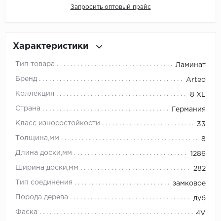
Запросить оптовый прайс
Millenium
Moduleo
Характеристики
Тип товара
Ламинат
Natisston
Бренд
Arteo
Next Step
Коллекция
8 XL
Страна
Германия
No brand
Класс износостойкости
33
Novafloor
Толщина,мм
8
Длина доски,мм
1286
Pergo
Ширина доски,мм
282
Primavera
Тип соединения
замковое
Порода дерева
дуб
Quality Flooring
Фаска
4V