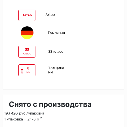
Egger
Arteo
Arteo
Ensten
Германия
Fargo
Fast Floor
33
33 класс
класс
FineFlex
Толщина
8
мм
мм
FineFloor
Floor Click
Forbo
Снято с производства
Forbo Allura Click
193 420 руб./упаковка
2
1 упаковка = 2.176 м
HC luxury flooring