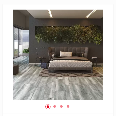
Пробковое покрытие
Bohofloor
Bonkeel
Classen
CorkArt Vinyl Con
CronaFloor
Damy Floor
Decoria
Dolce Flooring SP
ECO Parquet Alste
EcoClick