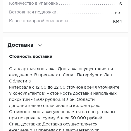
ROYCE
Количество в упаковке
6
Встроенная подложка
нет
Smartprofile
Класс пожарной опасности
КМ4
SPC
SPC Alta Step
Доставка
SPC Betta
Стоимость доставки
SPC DEW
Стандартная доставка: Доставка осуществляется
ежедневно. В пределах г. Санкт-Петербург и Лен.
SPC Flooring
Области в
интервале с 12:00 до 22:00 (точное время уточняйте
SPC Ideal Flooring
у консультантов) – стоимость доставки напольных
покрытий - 1500 рублей. В Лен. Области
SPC Kronostep
дополнительно оплачивается километраж.
Стоимость доставки уменьшается на спец. товары
при покупке на сумму более 50 000 рублей.
SPC Promo
Спец-доставка: Доставка осуществляется
ежедневно. В пределах г. Санкт-Петербург