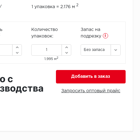
2
/
1 упаковка = 2.176 м
ь
Количество
Запас на
i
2
упаковок:
подрезку
Без запаса
2
1.995 м
о с
Добавить в заказ
зводства
Запросить оптовый прайс