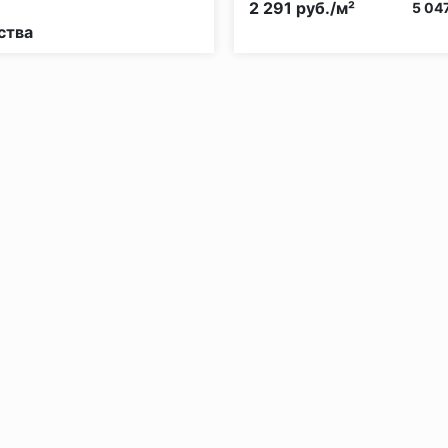
2 291 руб./м²
5 047
ства
без нагрузки в теч