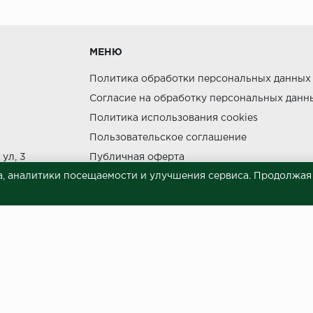
утки.
МЕНЮ
Политика обработки персональных данных
Согласие на обработку персональных данн
Политика использования cookies
ния прямых солнечных лучей.
Пользовательское соглашение
НЕ МОЖЕТ
ул, 3
Публичная оферта
, аналитики посещаемости и улучшения сервиса. Продолжая п
Сведения о продавце (реквизиты)
 материалов © 2023.
й характер и ни при каких условиях не является публичной офертой, опреде
готовки и размещения информации занимает некоторое время. Следовательн