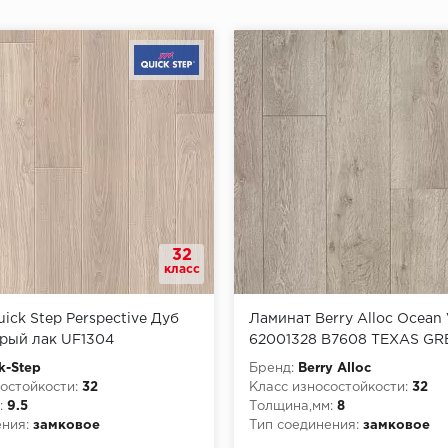
32
класс
ick Step Perspective Дуб
Ламинат Berry Alloc Ocean
ерый лак UF1304
62001328 B7608 TEXAS GR
k-Step
Бренд:
Berry Alloc
остойкости:
32
Класс износостойкости:
32
:
9.5
Толщина,мм:
8
ния:
замковое
Тип соединения:
замковое
рной опасности:
КМ3
Класс пожарной опасности: