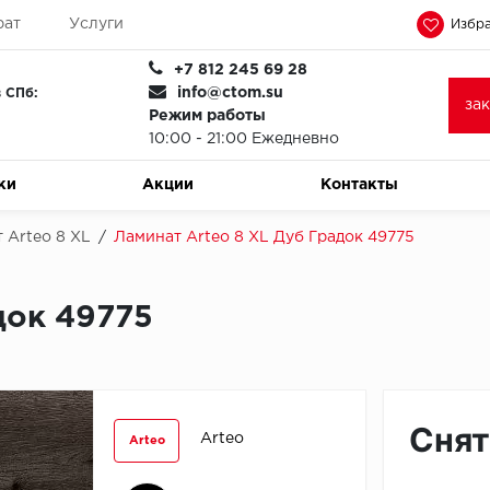
рат
Услуги
Избра
+7 812 245 69 28
info@ctom.su
 СПб:
за
Режим работы
10:00 - 21:00 Ежедневно
ки
Акции
Контакты
 Arteo 8 XL
/
Ламинат Arteo 8 XL Дуб Градок 49775
док 49775
Снят
Arteo
Arteo