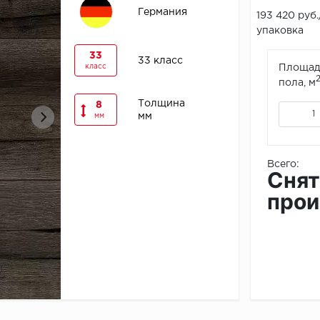
Германия
193 420 руб.
упаковка
33
33 класс
класс
Площад
пола, м
Толщина
8
мм
мм
Всего:
Снят
прои