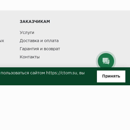
Изменение
ЗАКАЗЧИКАМ
Услуги
ых
Доставка и оплата
Гарантия и возврат
Контакты
ользоваться сайтом https://ctom.su, вы
Принять
ляемой положениями Статьи 437(п.2) ГК РФ. Несмотря на то, что были
о, не всегда своевременно отражаются изменения. Товар может