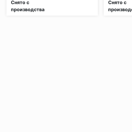
Снято с
Снято с
производства
производ
Установка под дверными коробками:
Заключительные работы по установке: