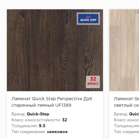
Начало второго (и последующих) ряда:
Место доставки
32
Правила
класс
Монтаж последнего ряда:
Ламинат Quick Step Perspective Дуб
Ламинат Qu
старинный темный UF1389
светлый с
Бренд:
Quick-Step
Бренд:
Quic
Класс износостойкости:
32
Класс износ
Толщина,мм:
9.5
Толщина,мм
Условия доставки
Тип соединения:
замковое
Тип соедине
Класс пожарной опасности:
КМ3
Класс пожа