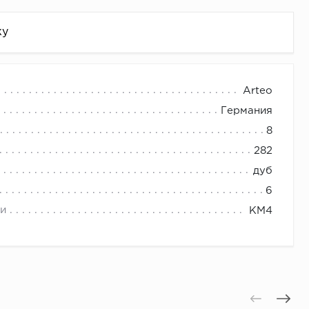
жу
Arteo
Германия
8
282
дуб
6
и
КМ4