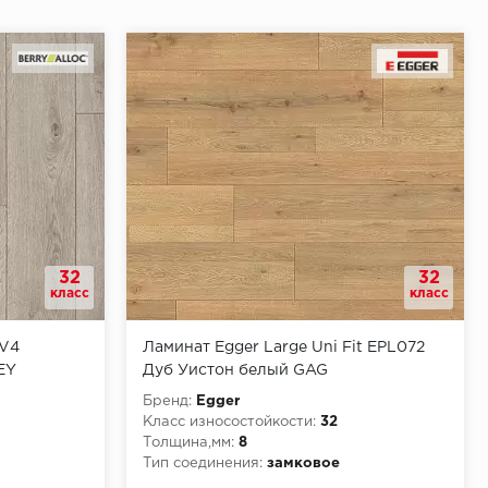
32
32
класс
класс
 V4
Ламинат Egger Large Uni Fit EPL072
EY
Дуб Уистон белый GAG
Бренд:
Egger
Класс износостойкости:
32
Толщина,мм:
8
Тип соединения:
замковое
КМ3
Класс пожарной опасности:
КМ5