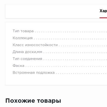
Хар
Стоимость доставки
Тип товара
Коллекция
Класс износостойкости
Длина доски,мм
Тип соединения
Первый ряд:
Фаска
Встроенная подложка
Монтаж второй и последующих пластин:
Похожие товары
Время доставки
Монтаж последней пластины первого ряда: