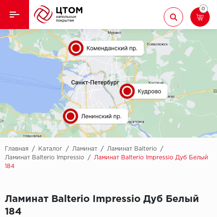
0
Назад
Назад
Кварцвиниловая плитка
Aberhof
Ламинат
Adelar
Ковролин
Alfa
Линолеум
AllureFloor
Паркет
Alpine floor
Главная
/
Каталог
/
Ламинат
/
Ламинат Balterio
/
Ламинат Balterio Impressio
/
Ламинат Balterio Impressio Дуб Белый
184
Паркетная доска
Aquamax
Плинтус
Arbiton
Ламинат Balterio Impressio Дуб Белый
184
Подложка
Berry Alloc