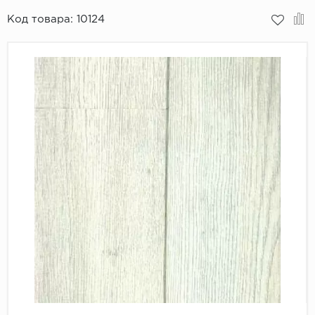
Код товара:
10124
Пробковое покрытие
Bohofloor
Bonkeel
Classen
CorkArt Vinyl Con
CronaFloor
Damy Floor
Decoria
Dolce Flooring SP
ECO Parquet Alste
EcoClick