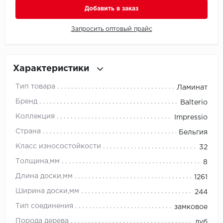
Добавить в заказ
Millenium
Запросить оптовый прайс
Moduleo
Natisston
Характеристики
Тип товара
Ламинат
Next Step
Бренд
Balterio
No brand
Коллекция
Impressio
Страна
Бельгия
Novafloor
Класс износостойкости
32
Pergo
Толщина,мм
8
Длина доски,мм
1261
Primavera
Ширина доски,мм
244
Quality Flooring
Тип соединения
замковое
Порода дерева
дуб