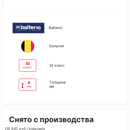
Egger
Ensten
Balterio
Fargo
Бельгия
Fast Floor
FineFlex
32
32 класс
класс
FineFloor
Толщина
8
мм
мм
Floor Click
Forbo
Forbo Allura Click
Снято с производства
HC luxury flooring
218 842 руб./упаковка