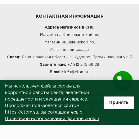
КОНТАКТНАЯ ИНФОРМАЦИЯ
Адреса магазинов в СПб:
Магазин на Комендантской пл.
Магазин на Ленинском пр.
Магазин при складе
Склад:
Ленинградская область, г. Кудрово, Промышленная ул, 3
Звоните нам:
+7 812 245 69 28
E-mail:
info@ctom.su
МЕНЮ
Мы используем файлы cookie для
корректной работы Сайта, аналитики
Политика обработки персональных данных
посещаемости и улучшения сервиса.
Принять
Согласие на обработку персональных данных
Продолжая пользоваться сайтом
Политика использования cookies
https://ctom.su, вы соглашаетесь с
Пользовательское соглашение
Политикой использования файлов cookie
Публичная оферта
Сведения о продавце (реквизиты)