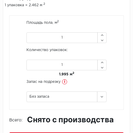
2
1 упаковка = 2.462 м
Icon Floor
2
Площадь пола, м
IVC Group
Jinan PDM
Количество упаковок:
Juteks
KDF
2
1.995 м
Krono Xonic
i
Запас на подрезку
LG Decotile
Без запаса
LimeStone
Снято с производства
Lucky Floor
Всего:
Made in Belgium