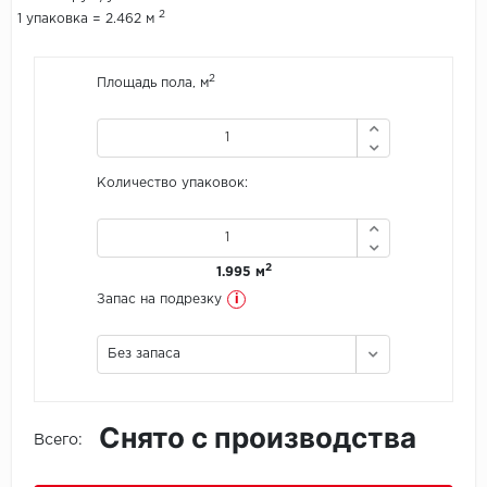
2
1 упаковка = 2.462 м
Icon Floor
2
Площадь пола, м
IVC Group
Jinan PDM
Количество упаковок:
Juteks
KDF
2
1.995 м
Krono Xonic
i
Запас на подрезку
LG Decotile
Без запаса
LimeStone
Снято с производства
Lucky Floor
Всего:
Made in Belgium