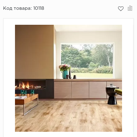
Код товара:
10118
Пробковое покрытие
Bohofloor
Bonkeel
Classen
CorkArt Vinyl Con
CronaFloor
Damy Floor
Decoria
Dolce Flooring SP
ECO Parquet Alste
EcoClick