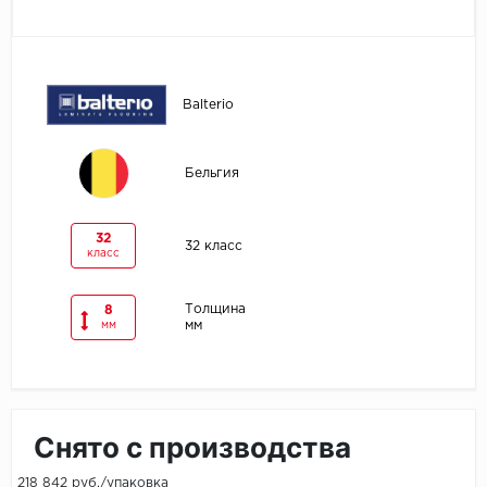
Egger
Ensten
Balterio
Fargo
Бельгия
Fast Floor
FineFlex
32
32 класс
класс
FineFloor
Толщина
8
мм
мм
Floor Click
Forbo
Forbo Allura Click
Снято с производства
HC luxury flooring
218 842 руб./упаковка