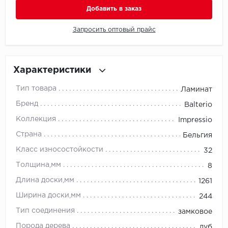
Добавить в заказ
Millenium
Запросить оптовый прайс
Moduleo
Natisston
Характеристики
Тип товара
Ламинат
Next Step
Бренд
Balterio
No brand
Коллекция
Impressio
Страна
Бельгия
Novafloor
Класс износостойкости
32
Pergo
Толщина,мм
8
Длина доски,мм
1261
Primavera
Ширина доски,мм
244
Quality Flooring
Тип соединения
замковое
Порода дерева
дуб