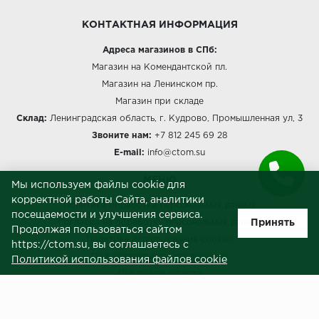
КОНТАКТНАЯ ИНФОРМАЦИЯ
Адреса магазинов в СПб:
Магазин на Комендантской пл.
Магазин на Ленинском пр.
Магазин при складе
Склад:
Ленинградская область, г. Кудрово, Промышленная ул, 3
Звоните нам:
+7 812 245 69 28
E-mail:
info@ctom.su
МЕНЮ
Мы используем файлы cookie для
корректной работы Сайта, аналитики
Политика обработки персональных данных
посещаемости и улучшения сервиса.
Принять
Согласие на обработку персональных данных
Продолжая пользоваться сайтом
Политика использования cookies
https://ctom.su, вы соглашаетесь с
Пользовательское соглашение
Политикой использования файлов cookie
Публичная оферта
Сведения о продавце (реквизиты)
ЗАКАЗЧИКАМ