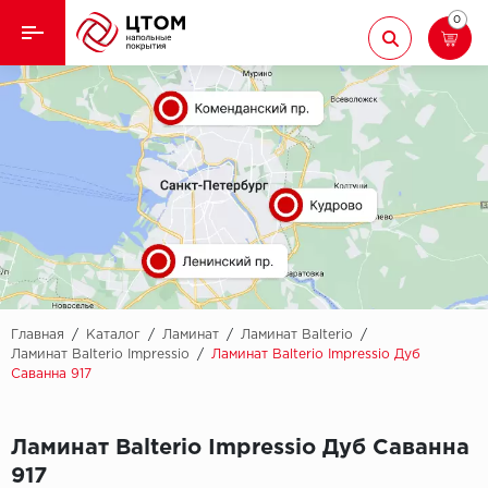
0
Назад
Назад
Кварцвиниловая плитка
Aberhof
Ламинат
Adelar
Ковролин
Alfa
Линолеум
AllureFloor
Паркет
Alpine floor
Главная
/
Каталог
/
Ламинат
/
Ламинат Balterio
/
Ламинат Balterio Impressio
/
Ламинат Balterio Impressio Дуб
Саванна 917
Паркетная доска
Aquamax
Плинтус
Arbiton
Ламинат Balterio Impressio Дуб Саванна
917
Подложка
Berry Alloc