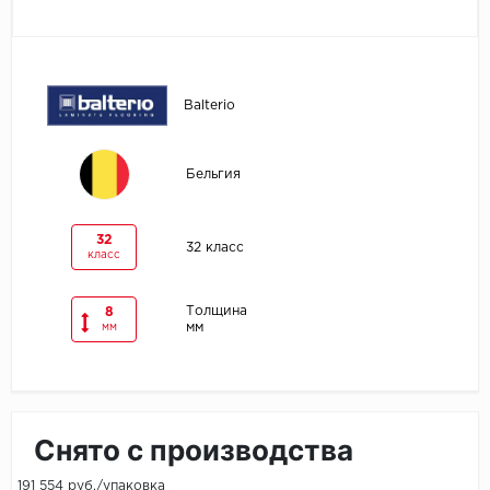
Egger
Ensten
Balterio
Fargo
Бельгия
Fast Floor
FineFlex
32
32 класс
класс
FineFloor
Толщина
8
мм
мм
Floor Click
Forbo
Forbo Allura Click
Снято с производства
HC luxury flooring
191 554 руб./упаковка