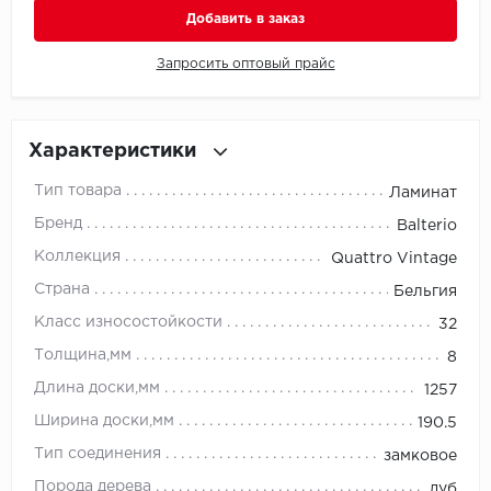
Добавить в заказ
Millenium
Запросить оптовый прайс
Moduleo
Natisston
Характеристики
Тип товара
Ламинат
Next Step
Бренд
Balterio
No brand
Коллекция
Quattro Vintage
Страна
Бельгия
Novafloor
Класс износостойкости
32
Pergo
Толщина,мм
8
Длина доски,мм
1257
Primavera
Ширина доски,мм
190.5
Quality Flooring
Тип соединения
замковое
Порода дерева
дуб