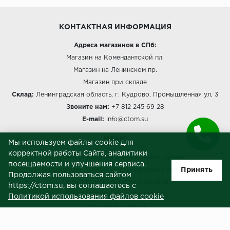
КОНТАКТНАЯ ИНФОРМАЦИЯ
Адреса магазинов в СПб:
Магазин на Комендантской пл.
Магазин на Ленинском пр.
Магазин при складе
Склад:
Ленинградская область, г. Кудрово, Промышленная ул, 3
Звоните нам:
+7 812 245 69 28
E-mail:
info@ctom.su
МЕНЮ
Мы используем файлы cookie для
корректной работы Сайта, аналитики
Политика обработки персональных данных
посещаемости и улучшения сервиса.
Принять
Согласие на обработку персональных данных
Продолжая пользоваться сайтом
Политика использования cookies
https://ctom.su, вы соглашаетесь с
Пользовательское соглашение
Политикой использования файлов cookie
Публичная оферта
Сведения о продавце (реквизиты)