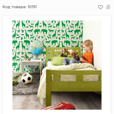
Код товара:
10151
Пробковое покрытие
Bohofloor
Bonkeel
Classen
CorkArt Vinyl Con
CronaFloor
Damy Floor
Decoria
Dolce Flooring SP
ECO Parquet Alste
EcoClick