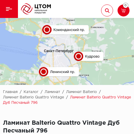
0
Назад
Назад
Кварцвиниловая плитка
Aberhof
Ламинат
Adelar
Ковролин
Alfa
Линолеум
AllureFloor
Паркет
Alpine floor
Главная
/
Каталог
/
Ламинат
/
Ламинат Balterio
/
Ламинат Balterio Quattro Vintage
/
Ламинат Balterio Quattro Vintage
Дуб Песчаный 796
Паркетная доска
Aquamax
Плинтус
Arbiton
Ламинат Balterio Quattro Vintage Дуб
Песчаный 796
Подложка
Berry Alloc