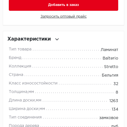
Добавить в заказ
Millenium
Запросить оптовый прайс
Moduleo
Natisston
Характеристики
Тип товара
Ламинат
Next Step
Бренд
Balterio
No brand
Коллекция
Stretto
Страна
Бельгия
Novafloor
Класс износостойкости
32
Pergo
Толщина,мм
8
Длина доски,мм
1263
Primavera
Ширина доски,мм
134
Quality Flooring
Тип соединения
замковое
Порода дерева
дуб