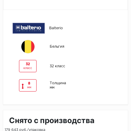
Egger
Ensten
Balterio
Fargo
Бельгия
Fast Floor
FineFlex
32
32 класс
класс
FineFloor
Толщина
8
мм
мм
Floor Click
Forbo
Forbo Allura Click
Снято с производства
HC luxury flooring
179 643 руб./упаковка