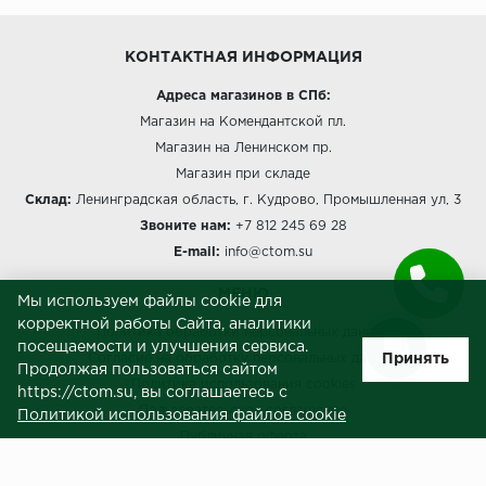
КОНТАКТНАЯ ИНФОРМАЦИЯ
Адреса магазинов в СПб:
Магазин на Комендантской пл.
Магазин на Ленинском пр.
Магазин при складе
Склад:
Ленинградская область, г. Кудрово, Промышленная ул, 3
Звоните нам:
+7 812 245 69 28
E-mail:
info@ctom.su
МЕНЮ
Мы используем файлы cookie для
корректной работы Сайта, аналитики
Политика обработки персональных данных
посещаемости и улучшения сервиса.
Принять
Согласие на обработку персональных данных
Продолжая пользоваться сайтом
Политика использования cookies
https://ctom.su, вы соглашаетесь с
Пользовательское соглашение
Политикой использования файлов cookie
Публичная оферта
Сведения о продавце (реквизиты)