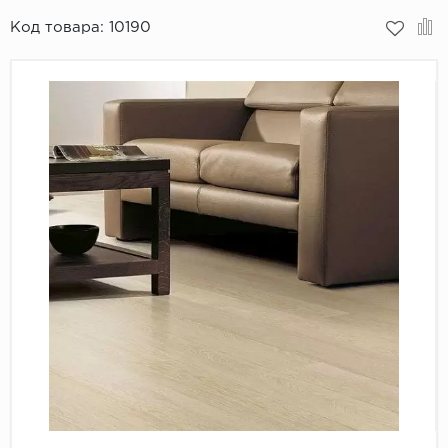
Код товара:
10190
Пробковое покрытие
Bohofloor
Bonkeel
Classen
CorkArt Vinyl Con
CronaFloor
Damy Floor
Decoria
Dolce Flooring SP
ECO Parquet Alste
EcoClick