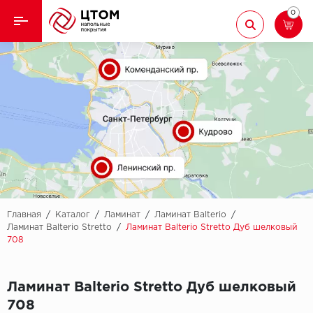
0
Назад
Назад
Кварцвиниловая плитка
Aberhof
Ламинат
Adelar
Ковролин
Alfa
Линолеум
AllureFloor
Паркет
Alpine floor
Главная
/
Каталог
/
Ламинат
/
Ламинат Balterio
/
Ламинат Balterio Stretto
/
Ламинат Balterio Stretto Дуб шелковый
708
Паркетная доска
Aquamax
Плинтус
Arbiton
Ламинат Balterio Stretto Дуб шелковый
708
Подложка
Berry Alloc