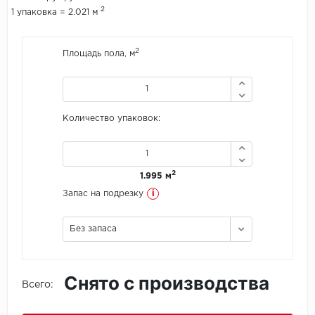
2
1 упаковка = 2.021 м
Icon Floor
2
Площадь пола, м
IVC Group
Jinan PDM
Количество упаковок:
Juteks
KDF
2
1.995 м
Krono Xonic
i
Запас на подрезку
LG Decotile
Без запаса
LimeStone
Снято с производства
Lucky Floor
Всего:
Made in Belgium