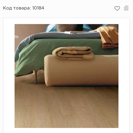
Код товара:
10184
Пробковое покрытие
Bohofloor
Bonkeel
Classen
CorkArt Vinyl Con
CronaFloor
Damy Floor
Decoria
Dolce Flooring SP
ECO Parquet Alste
EcoClick