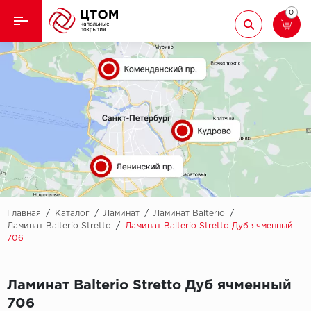
0
Назад
Назад
Кварцвиниловая плитка
Aberhof
Ламинат
Adelar
Ковролин
Alfa
Линолеум
AllureFloor
Паркет
Alpine floor
Главная
/
Каталог
/
Ламинат
/
Ламинат Balterio
/
Ламинат Balterio Stretto
/
Ламинат Balterio Stretto Дуб ячменный
706
Паркетная доска
Aquamax
Плинтус
Arbiton
Ламинат Balterio Stretto Дуб ячменный
706
Подложка
Berry Alloc