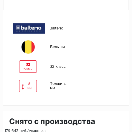
Egger
Ensten
Balterio
Fargo
Бельгия
Fast Floor
FineFlex
32
32 класс
класс
FineFloor
Толщина
8
мм
мм
Floor Click
Forbo
Forbo Allura Click
Снято с производства
HC luxury flooring
179 643 руб./упаковка