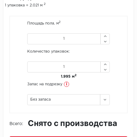
2
1 упаковка = 2.021 м
Icon Floor
2
Площадь пола, м
IVC Group
Jinan PDM
Количество упаковок:
Juteks
KDF
2
1.995 м
Krono Xonic
i
Запас на подрезку
LG Decotile
Без запаса
LimeStone
Снято с производства
Lucky Floor
Всего:
Made in Belgium