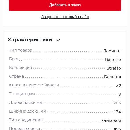
Добавить в заказ
Millenium
Запросить оптовый прайс
Moduleo
Natisston
Характеристики
Тип товара
Ламинат
Next Step
Бренд
Balterio
No brand
Коллекция
Stretto
Страна
Бельгия
Novafloor
Класс износостойкости
32
Pergo
Толщина,мм
8
Длина доски,мм
1263
Primavera
Ширина доски,мм
134
Quality Flooring
Тип соединения
замковое
Порода дерева
дуб