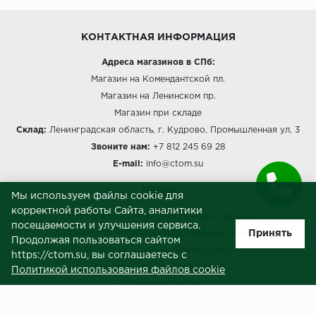
КОНТАКТНАЯ ИНФОРМАЦИЯ
Адреса магазинов в СПб:
Магазин на Комендантской пл.
Магазин на Ленинском пр.
Магазин при складе
Склад:
Ленинградская область, г. Кудрово, Промышленная ул, 3
Звоните нам:
+7 812 245 69 28
E-mail:
info@ctom.su
МЕНЮ
Мы используем файлы cookie для
корректной работы Сайта, аналитики
Политика обработки персональных данных
посещаемости и улучшения сервиса.
Принять
Согласие на обработку персональных данных
Продолжая пользоваться сайтом
Политика использования cookies
https://ctom.su, вы соглашаетесь с
Пользовательское соглашение
Политикой использования файлов cookie
Публичная оферта
Сведения о продавце (реквизиты)