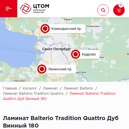
0
Назад
Назад
Кварцвиниловая плитка
Aberhof
Ламинат
Adelar
Ковролин
Alfa
Линолеум
AllureFloor
Паркет
Alpine floor
Главная
/
Каталог
/
Ламинат
/
Ламинат Balterio
/
Ламинат Balterio Tradition Quattro
/
Ламинат Balterio Tradition
Quattro Дуб Винный 180
Паркетная доска
Aquamax
Плинтус
Arbiton
Ламинат Balterio Tradition Quattro Дуб
Винный 180
Подложка
Berry Alloc