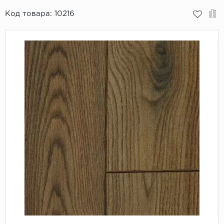
Код товара:
10216
Пробковое покрытие
Bohofloor
Bonkeel
Classen
CorkArt Vinyl Con
CronaFloor
Damy Floor
Decoria
Dolce Flooring SP
ECO Parquet Alste
EcoClick