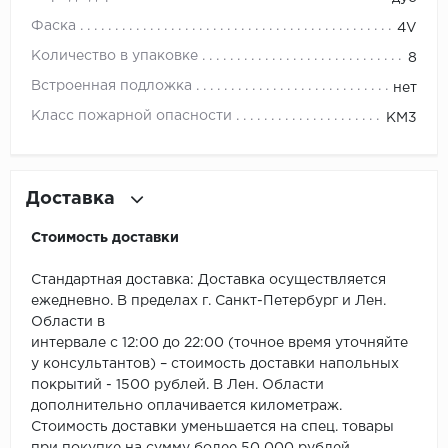
ROYCE
Фаска
4V
Smartprofile
Количество в упаковке
8
Встроенная подложка
нет
SPC
Класс пожарной опасности
КМ3
SPC Alta Step
SPC Betta
Доставка
SPC DEW
Стоимость доставки
SPC Flooring
Стандартная доставка: Доставка осуществляется
ежедневно. В пределах г. Санкт-Петербург и Лен.
SPC Ideal Flooring
Области в
интервале с 12:00 до 22:00 (точное время уточняйте
SPC Kronostep
у консультантов) – стоимость доставки напольных
покрытий - 1500 рублей. В Лен. Области
SPC Promo
дополнительно оплачивается километраж.
Стоимость доставки уменьшается на спец. товары