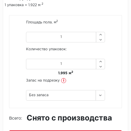
2
1 упаковка = 1.922 м
Icon Floor
2
Площадь пола, м
IVC Group
Jinan PDM
Количество упаковок:
Juteks
KDF
2
1.995 м
Krono Xonic
i
Запас на подрезку
LG Decotile
Без запаса
LimeStone
Снято с производства
Lucky Floor
Всего:
Made in Belgium