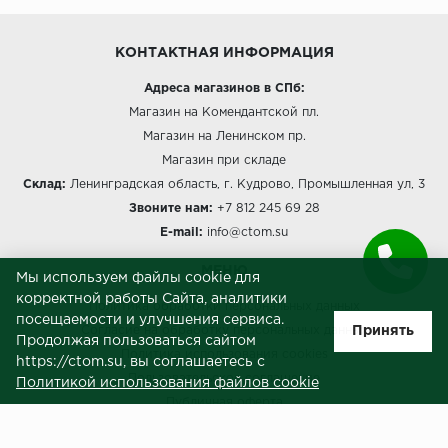
КОНТАКТНАЯ ИНФОРМАЦИЯ
Адреса магазинов в СПб:
Магазин на Комендантской пл.
Магазин на Ленинском пр.
Магазин при складе
Склад:
Ленинградская область, г. Кудрово, Промышленная ул, 3
Звоните нам:
+7 812 245 69 28
E-mail:
info@ctom.su
МЕНЮ
Мы используем файлы cookie для
корректной работы Сайта, аналитики
Политика обработки персональных данных
посещаемости и улучшения сервиса.
Принять
Согласие на обработку персональных данных
Продолжая пользоваться сайтом
Политика использования cookies
https://ctom.su, вы соглашаетесь с
Пользовательское соглашение
Политикой использования файлов cookie
Публичная оферта
Сведения о продавце (реквизиты)