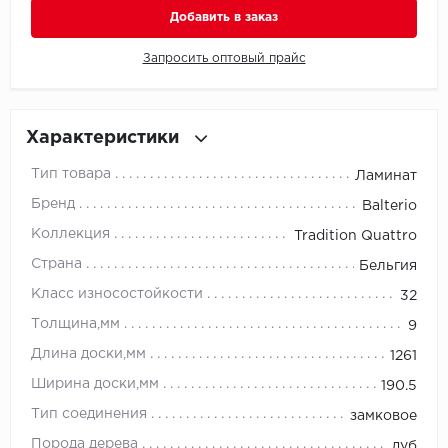
Добавить в заказ
Millenium
Запросить оптовый прайс
Moduleo
Natisston
Характеристики
Тип товара
Ламинат
Next Step
Бренд
Balterio
No brand
Коллекция
Tradition Quattro
Страна
Бельгия
Novafloor
Класс износостойкости
32
Pergo
Толщина,мм
9
Длина доски,мм
1261
Primavera
Ширина доски,мм
190.5
Quality Flooring
Тип соединения
замковое
Порода дерева
дуб