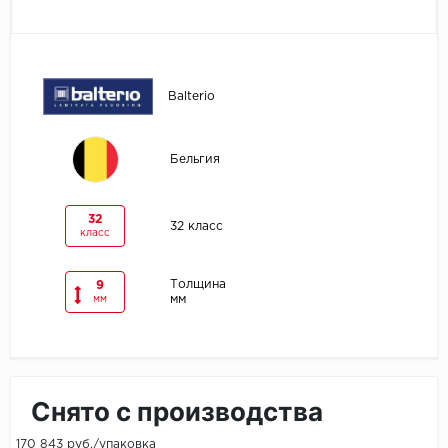
Egger
Ensten
Balterio
Fargo
Бельгия
Fast Floor
FineFlex
32
32 класс
класс
FineFloor
Толщина
9
мм
мм
Floor Click
Forbo
Forbo Allura Click
Снято с производства
HC luxury flooring
170 843 руб./упаковка