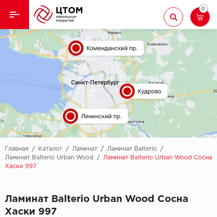
0
Назад
Назад
Кварцвиниловая плитка
Aberhof
Ламинат
Adelar
Ковролин
Alfa
Линолеум
AllureFloor
Паркет
Alpine floor
Главная
/
Каталог
/
Ламинат
/
Ламинат Balterio
/
Ламинат Balterio Urban Wood
/
Ламинат Balterio Urban Wood Сосна
Хаски 997
Паркетная доска
Aquamax
Плинтус
Arbiton
Ламинат Balterio Urban Wood Сосна
Хаски 997
Подложка
Berry Alloc