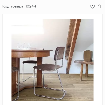
Код товара:
10244
Пробковое покрытие
Bohofloor
Bonkeel
Classen
CorkArt Vinyl Con
CronaFloor
Damy Floor
Decoria
Dolce Flooring SP
ECO Parquet Alste
EcoClick