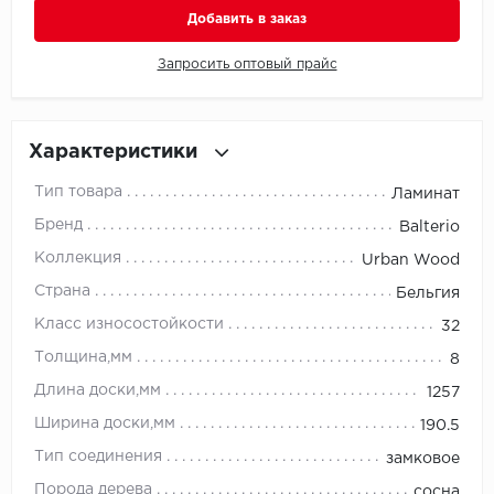
Добавить в заказ
Millenium
Запросить оптовый прайс
Moduleo
Natisston
Характеристики
Тип товара
Ламинат
Next Step
Бренд
Balterio
No brand
Коллекция
Urban Wood
Страна
Бельгия
Novafloor
Класс износостойкости
32
Pergo
Толщина,мм
8
Длина доски,мм
1257
Primavera
Ширина доски,мм
190.5
Quality Flooring
Тип соединения
замковое
Порода дерева
сосна