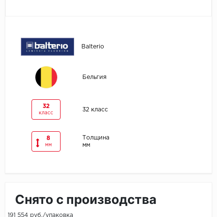
Egger
Ensten
Balterio
Fargo
Бельгия
Fast Floor
FineFlex
32
32 класс
класс
FineFloor
Толщина
8
мм
мм
Floor Click
Forbo
Forbo Allura Click
Снято с производства
HC luxury flooring
191 554 руб./упаковка