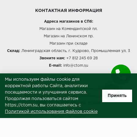
КОНТАКТНАЯ ИНФОРМАЦИЯ
Адреса магазинов в СПб:
Магазин на Комендантской пл.
Магазин на Ленинском пр.
Магазин при складе
Склад:
Ленинградская область, г. Кудрово, Промышленная ул, 3
Звоните нам:
+7 812 245 69 28
E-mail:
info@ctom.su
МЕНЮ
Мы используем файлы cookie для
корректной работы Сайта, аналитики
Политика обработки персональных данных
посещаемости и улучшения сервиса.
Принять
Согласие на обработку персональных данных
Продолжая пользоваться сайтом
Политика использования cookies
https://ctom.su, вы соглашаетесь с
Пользовательское соглашение
Политикой использования файлов cookie
Публичная оферта
Сведения о продавце (реквизиты)
ЗАКАЗЧИКАМ