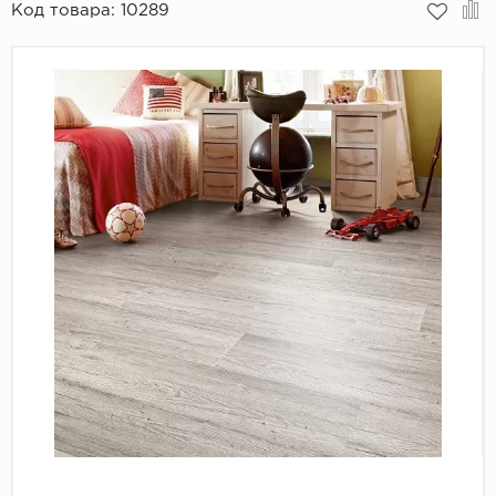
Код товара:
10289
Пробковое покрытие
Bohofloor
Bonkeel
Classen
CorkArt Vinyl Con
CronaFloor
Damy Floor
Decoria
Dolce Flooring SP
ECO Parquet Alste
EcoClick