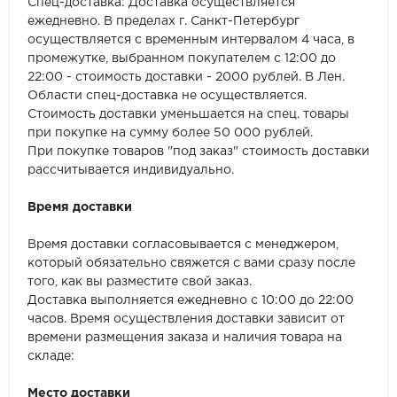
SPC Stronghold
Спец-доставка: Доставка осуществляется
ежедневно. В пределах г. Санкт-Петербург
осуществляется с временным интервалом 4 часа, в
TANTO
промежутке, выбранном покупателем с 12:00 до
22:00 - стоимость доставки - 2000 рублей. В Лен.
Tarkett
Области спец-доставка не осуществляется.
Стоимость доставки уменьшается на спец. товары
Tulesna
при покупке на сумму более 50 000 рублей.
При покупке товаров "под заказ" стоимость доставки
Veon
рассчитывается индивидуально.
Vinil click
Время доставки
Vinilam
Время доставки согласовывается с менеджером,
который обязательно свяжется с вами сразу после
Wonderful Vinyl Fl
того, как вы разместите свой заказ.
Доставка выполняется ежедневно с 10:00 до 22:00
часов. Время осуществления доставки зависит от
времени размещения заказа и наличия товара на
складе:
Место доставки