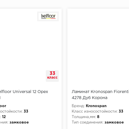
33
класс
floor Universal 12 Орех
Ламинат Kronospan Fiorent
N
4278 Дуб Корона
loor
Бренд:
Kronospan
остойкости:
33
Класс износостойкости:
33
:
12
Толщина,мм:
8
ния:
замковое
Тип соединения:
замковое
рной опасности:
КМ5
Класс пожарной опасности: