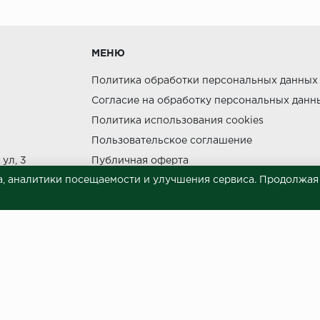
утки.
МЕНЮ
Политика обработки персональных данных
Согласие на обработку персональных данн
Политика использования cookies
ния прямых солнечных лучей.
Пользовательское соглашение
НЕ МОЖЕТ
ул, 3
Публичная оферта
, аналитики посещаемости и улучшения сервиса. Продолжая п
Сведения о продавце (реквизиты)
 материалов © 2023.
й характер и ни при каких условиях не является публичной офертой, опреде
готовки и размещения информации занимает некоторое время. Следовательн