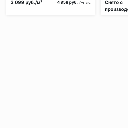
3 099 руб./м²
Снято с
4 958 руб.
/упак.
производ
Установка под дверными коробками:
Заключительные работы по установке: