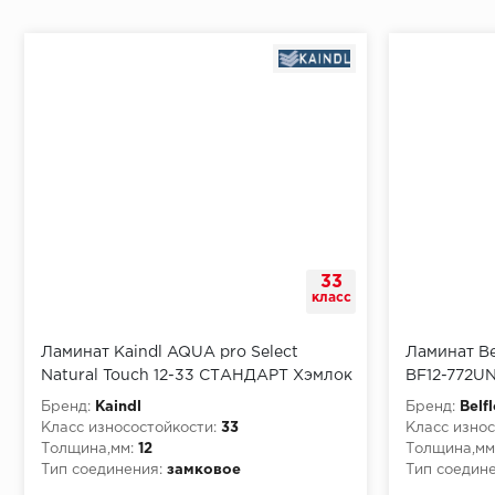
Начало второго (и последующих) ряда:
Место доставки
33
Правила
класс
Монтаж последнего ряда:
Ламинат Kaindl AQUA pro Select
Ламинат Bel
Natural Touch 12-33 СТАНДАРТ Хэмлок
BF12-772U
Анко К4380 SZ
Бренд:
Kaindl
Бренд:
Belf
Класс износостойкости:
33
Класс износ
Толщина,мм:
12
Толщина,мм
Условия доставки
Тип соединения:
замковое
Тип соедине
Класс пожарной опасности:
КМ5
Класс пожа