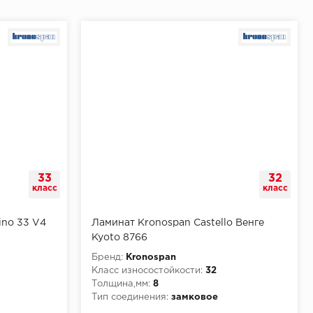
33
32
класс
класс
ino 33 V4
Ламинат Kronospan Castello Венге
Kyoto 8766
Бренд:
Kronospan
Класс износостойкости:
32
Толщина,мм:
8
Тип соединения:
замковое
КМ5
Класс пожарной опасности:
КМ5