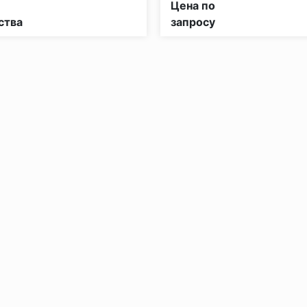
Цена по
ства
запросу
без нагрузки в теч