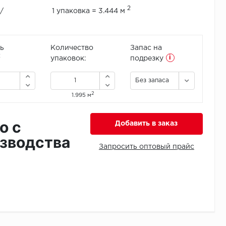
2
/
1 упаковка = 3.444 м
ь
Количество
Запас на
i
2
упаковок:
подрезку
Без запаса
2
1.995 м
о с
Добавить в заказ
зводства
Запросить оптовый прайс