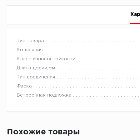
Хар
Стоимость доставки
Тип товара
Коллекция
Класс износостойкости
Длина доски,мм
Тип соединения
Первый ряд:
Фаска
Встроенная подложка
Монтаж второй и последующих пластин:
Похожие товары
Время доставки
Монтаж последней пластины первого ряда: