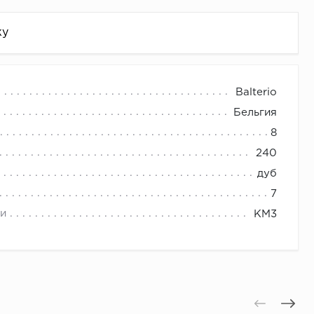
жу
Balterio
Бельгия
8
240
дуб
7
и
КМ3