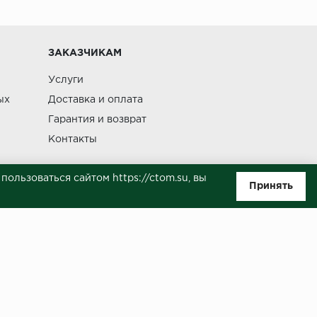
Изменение
ЗАКАЗЧИКАМ
Услуги
ых
Доставка и оплата
Гарантия и возврат
Контакты
ользоваться сайтом https://ctom.su, вы
Принять
ляемой положениями Статьи 437(п.2) ГК РФ. Несмотря на то, что были
о, не всегда своевременно отражаются изменения. Товар может