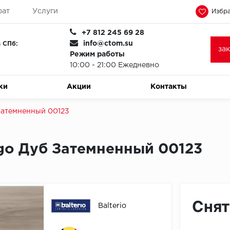
рат
Услуги
Избра
+7 812 245 69 28
info@ctom.su
 СПб:
за
Режим работы
10:00 - 21:00 Ежедневно
ки
Акции
Контакты
 Затемненный 00123
ungo Дуб Затемненный 00123
Снят
Balterio