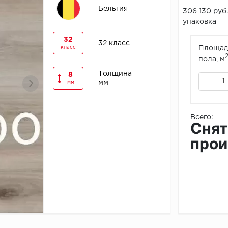
Бельгия
306 130 руб.
упаковка
32
32 класс
класс
Площад
пола, м
Толщина
8
мм
мм
Всего:
Снят
прои