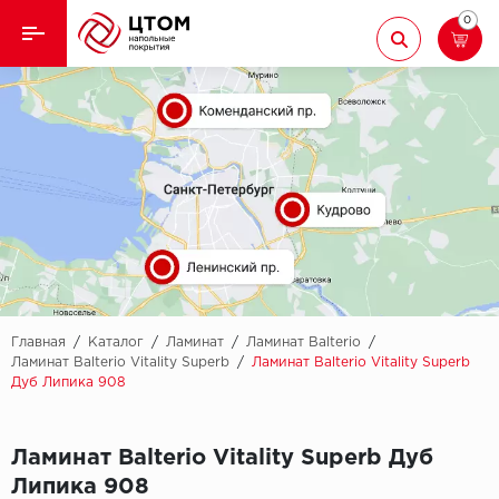
0
Назад
Назад
Кварцвиниловая плитка
Aberhof
Ламинат
Adelar
Ковролин
Alfa
Линолеум
AllureFloor
Паркет
Alpine floor
Главная
/
Каталог
/
Ламинат
/
Ламинат Balterio
/
Ламинат Balterio Vitality Superb
/
Ламинат Balterio Vitality Superb
Дуб Липика 908
Паркетная доска
Aquamax
Плинтус
Arbiton
Ламинат Balterio Vitality Superb Дуб
Липика 908
Подложка
Berry Alloc