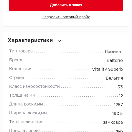
Добавить в заказ
Millenium
Запросить оптовый прайс
Moduleo
Natisston
Характеристики
Тип товара
Ламинат
Next Step
Бренд
Balterio
No brand
Коллекция
Vitality Superb
Страна
Бельгия
Novafloor
Класс износостойкости
33
Pergo
Толщина,мм
12
Длина доски,мм
1257
Primavera
Ширина доски,мм
190.5
Quality Flooring
Тип соединения
замковое
Порода дерева
дуб