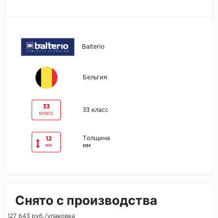
Egger
Ensten
Balterio
Fargo
Бельгия
Fast Floor
FineFlex
33
33 класс
класс
FineFloor
Толщина
12
мм
мм
Floor Click
Forbo
Forbo Allura Click
Снято с производства
HC luxury flooring
127 643 руб./упаковка