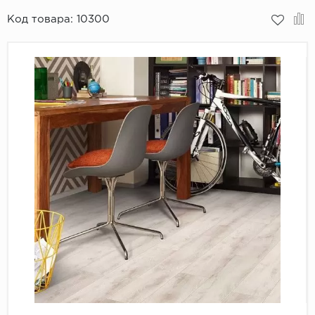
Код товара:
10300
Пробковое покрытие
Bohofloor
Bonkeel
Classen
CorkArt Vinyl Con
CronaFloor
Damy Floor
Decoria
Dolce Flooring SP
ECO Parquet Alste
EcoClick