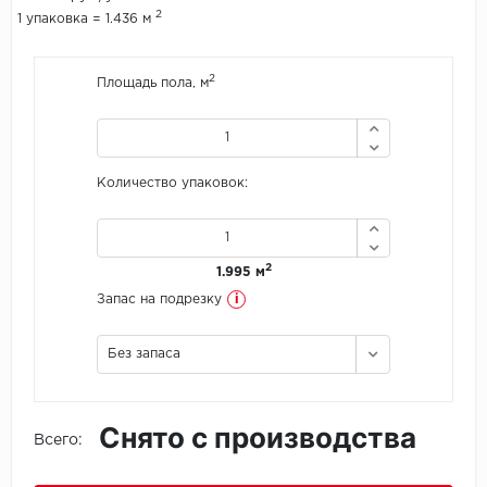
2
1 упаковка = 1.436 м
Icon Floor
2
Площадь пола, м
IVC Group
Jinan PDM
Количество упаковок:
Juteks
KDF
2
1.995 м
Krono Xonic
i
Запас на подрезку
LG Decotile
Без запаса
LimeStone
Снято с производства
Lucky Floor
Всего:
Made in Belgium