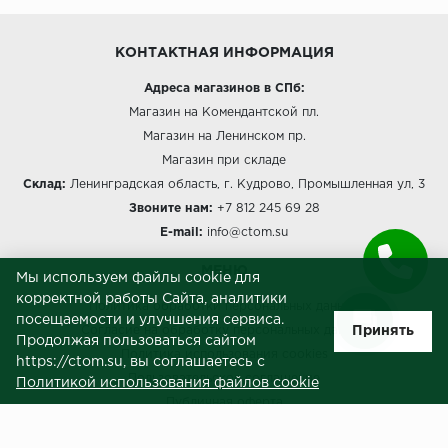
КОНТАКТНАЯ ИНФОРМАЦИЯ
Адреса магазинов в СПб:
Магазин на Комендантской пл.
Магазин на Ленинском пр.
Магазин при складе
Склад:
Ленинградская область, г. Кудрово, Промышленная ул, 3
Звоните нам:
+7 812 245 69 28
E-mail:
info@ctom.su
МЕНЮ
Мы используем файлы cookie для
корректной работы Сайта, аналитики
Политика обработки персональных данных
посещаемости и улучшения сервиса.
Принять
Согласие на обработку персональных данных
Продолжая пользоваться сайтом
Политика использования cookies
https://ctom.su, вы соглашаетесь с
Пользовательское соглашение
Политикой использования файлов cookie
Публичная оферта
Сведения о продавце (реквизиты)