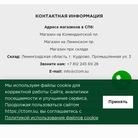
КОНТАКТНАЯ ИНФОРМАЦИЯ
Адреса магазинов в СПб:
Магазин на Комендантской пл.
Магазин на Ленинском пр.
Магазин при складе
Склад:
Ленинградская область, г. Кудрово, Промышленная ул, 3
Звоните нам:
+7 812 245 69 28
E-mail:
info@ctom.su
МЕНЮ
Мы используем файлы cookie для
корректной работы Сайта, аналитики
Политика обработки персональных данных
посещаемости и улучшения сервиса.
Принять
Согласие на обработку персональных данных
Продолжая пользоваться сайтом
Политика использования cookies
https://ctom.su, вы соглашаетесь с
Пользовательское соглашение
Политикой использования файлов cookie
Публичная оферта
Сведения о продавце (реквизиты)