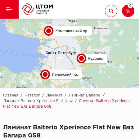
0
Назад
Назад
Кварцвиниловая плитка
Aberhof
Ламинат
Adelar
Ковролин
Alfa
Линолеум
AllureFloor
Паркет
Alpine floor
Главная
/
Каталог
/
Ламинат
/
Ламинат Balterio
/
Ламинат Balterio Xperience Flat New
/
Ламинат Balterio Xperience
Flat New Вяз Багира 058
Паркетная доска
Aquamax
Плинтус
Arbiton
Ламинат Balterio Xperience Flat New Вяз
Багира 058
Подложка
Berry Alloc