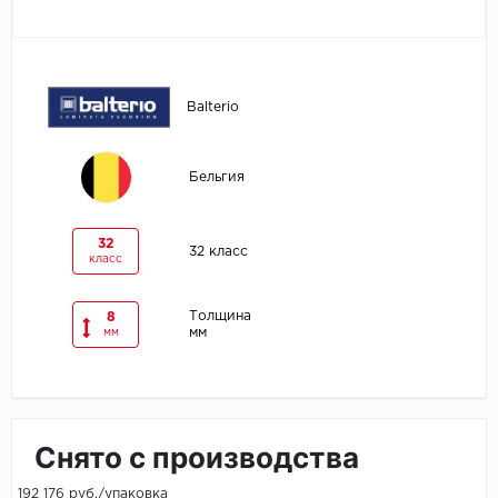
Egger
Ensten
Balterio
Fargo
Бельгия
Fast Floor
FineFlex
32
32 класс
класс
FineFloor
Толщина
8
мм
мм
Floor Click
Forbo
Forbo Allura Click
Снято с производства
HC luxury flooring
192 176 руб./упаковка