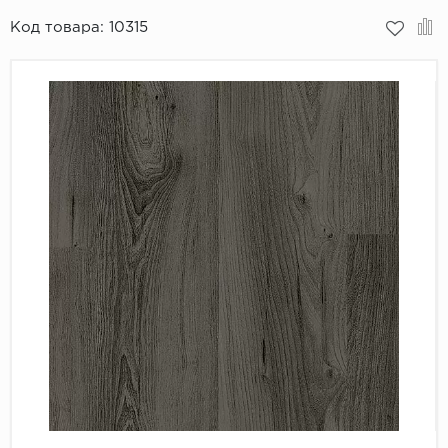
Код товара:
10315
Пробковое покрытие
Bohofloor
Bonkeel
Classen
CorkArt Vinyl Con
CronaFloor
Damy Floor
Decoria
Dolce Flooring SP
ECO Parquet Alste
EcoClick