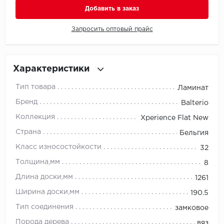
Добавить в заказ
Millenium
Запросить оптовый прайс
Moduleo
Natisston
Характеристики
Тип товара
Ламинат
Next Step
Бренд
Balterio
No brand
Коллекция
Xperience Flat New
Страна
Бельгия
Novafloor
Класс износостойкости
32
Pergo
Толщина,мм
8
Длина доски,мм
1261
Primavera
Ширина доски,мм
190.5
Quality Flooring
Тип соединения
замковое
Порода дерева
вяз