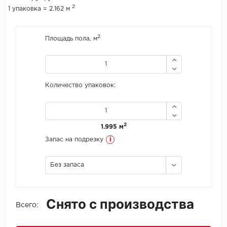
2
1 упаковка = 2.162 м
Icon Floor
2
Площадь пола, м
IVC Group
Jinan PDM
Количество упаковок:
Juteks
KDF
2
1.995 м
Krono Xonic
i
Запас на подрезку
LG Decotile
Без запаса
LimeStone
Снято с производства
Lucky Floor
Всего:
Made in Belgium