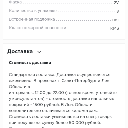
ROYCE
Фаска
2V
Количество в упаковке
9
Smartprofile
Встроенная подложка
нет
SPC
Класс пожарной опасности
КМ3
SPC Alta Step
Доставка
SPC Betta
Стоимость доставки
SPC DEW
Стандартная доставка: Доставка осуществляется
SPC Flooring
ежедневно. В пределах г. Санкт-Петербург и Лен.
Области в
SPC Ideal Flooring
интервале с 12:00 до 22:00 (точное время уточняйте
у консультантов) – стоимость доставки напольных
SPC Kronostep
покрытий - 1500 рублей. В Лен. Области
дополнительно оплачивается километраж.
SPC Promo
Стоимость доставки уменьшается на спец. товары
при покупке на сумму более 50 000 рублей.