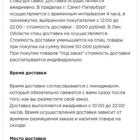
SPC Stronghold
Спец-доставка: Доставка осуществляется
ежедневно. В пределах г. Санкт-Петербург
осуществляется с временным интервалом 4 часа, в
TANTO
промежутке, выбранном покупателем с 12:00 до
22:00 - стоимость доставки - 2000 рублей. В Лен.
Tarkett
Области спец-доставка не осуществляется.
Стоимость доставки уменьшается на спец. товары
Tulesna
при покупке на сумму более 50 000 рублей.
При покупке товаров "под заказ" стоимость доставки
Veon
рассчитывается индивидуально.
Vinil click
Время доставки
Vinilam
Время доставки согласовывается с менеджером,
который обязательно свяжется с вами сразу после
Wonderful Vinyl Fl
того, как вы разместите свой заказ.
Доставка выполняется ежедневно с 10:00 до 22:00
часов. Время осуществления доставки зависит от
времени размещения заказа и наличия товара на
складе:
Место доставки