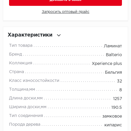
Запросить оптовый прайс
Millenium
Moduleo
Характеристики
Natisston
Тип товара
Ламинат
Next Step
Бренд
Balterio
Коллекция
Xperience plus
No brand
Страна
Бельгия
Novafloor
Класс износостойкости
32
Толщина,мм
8
Pergo
Длина доски,мм
1257
Primavera
Ширина доски,мм
190.5
Тип соединения
замковое
Quality Flooring
Порода дерева
кипарис