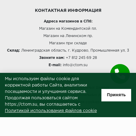
КОНТАКТНАЯ ИНФОРМАЦИЯ
Адреса магазинов в СПб:
Магазин на Комендантской пл.
Магазин на Ленинском пр.
Магазин при складе
Склад:
Ленинградская область, г. Кудрово, Промышленная ул, 3
Звоните нам:
+7 812 245 69 28
E-mail:
info@ctom.su
МЕНЮ
Мы используем файлы cookie для
корректной работы Сайта, аналитики
Политика обработки персональных данных
посещаемости и улучшения сервиса.
Принять
Согласие на обработку персональных данных
Продолжая пользоваться сайтом
Политика использования cookies
https://ctom.su, вы соглашаетесь с
Пользовательское соглашение
Политикой использования файлов cookie
Публичная оферта
Сведения о продавце (реквизиты)
ЗАКАЗЧИКАМ