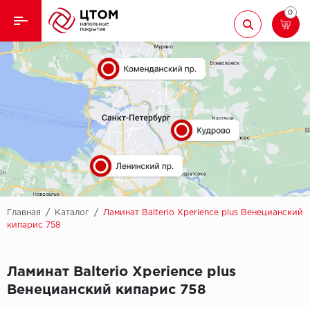
0
Назад
Назад
Кварцвиниловая плитка
Aberhof
Ламинат
Adelar
Ковролин
Alfa
Линолеум
AllureFloor
Паркет
Alpine floor
Главная
/
Каталог
/
Ламинат Balterio Xperience plus Венецианский
кипарис 758
Паркетная доска
Aquamax
Ламинат Balterio Xperience plus
Плинтус
Arbiton
Венецианский кипарис 758
Подложка
Berry Alloc