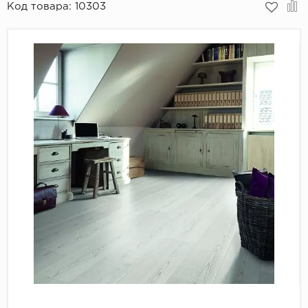
Код товара:
10303
Пробковое покрытие
Bohofloor
Bonkeel
Classen
CorkArt Vinyl Con
CronaFloor
Damy Floor
Decoria
Dolce Flooring SP
ECO Parquet Alste
EcoClick