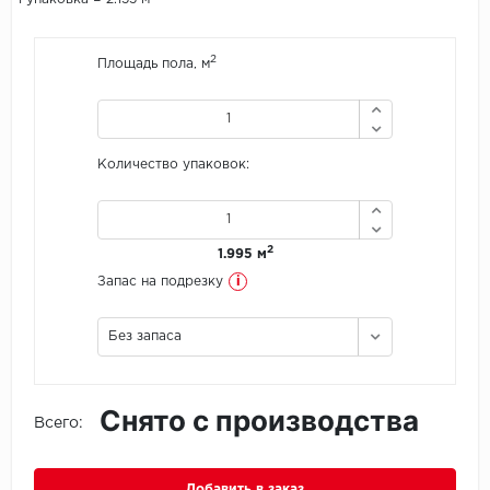
Icon Floor
2
Площадь пола, м
IVC Group
Jinan PDM
Количество упаковок:
Juteks
KDF
2
1.995 м
i
Запас на подрезку
Krono Xonic
Без запаса
LG Decotile
LimeStone
Снято с производства
Всего:
Lucky Floor
Made in Belgium
Добавить в заказ