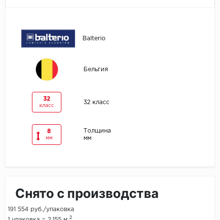
Egger
Balterio
Ensten
Fargo
Бельгия
Fast Floor
32
32 класс
класс
FineFlex
FineFloor
Толщина
8
мм
мм
Floor Click
Forbo
Снято с производства
Forbo Allura Click
191 554 руб./упаковка
HC luxury flooring
2
1 упаковка = 2.155 м