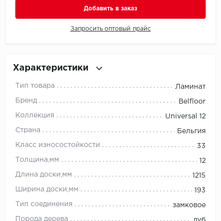
Добавить в заказ
Millenium
Запросить оптовый прайс
Moduleo
Natisston
Характеристики
Тип товара
Ламинат
Next Step
Бренд
Belfloor
No brand
Коллекция
Universal 12
Страна
Бельгия
Novafloor
Класс износостойкости
33
Pergo
Толщина,мм
12
Длина доски,мм
1215
Primavera
Ширина доски,мм
193
Quality Flooring
Тип соединения
замковое
Порода дерева
дуб