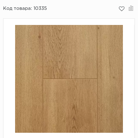
Код товара:
10335
Пробковое покрытие
Bohofloor
Bonkeel
Classen
CorkArt Vinyl Con
CronaFloor
Damy Floor
Decoria
Dolce Flooring SP
ECO Parquet Alste
EcoClick