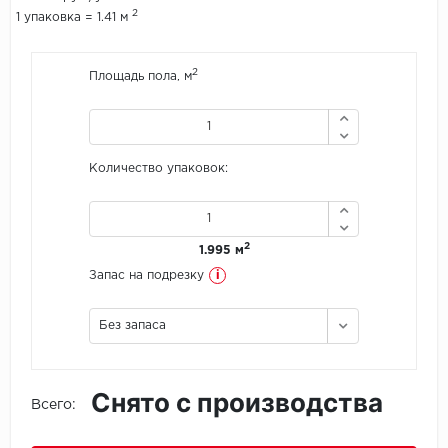
2
1 упаковка = 1.41 м
Icon Floor
2
Площадь пола, м
IVC Group
Jinan PDM
Количество упаковок:
Juteks
KDF
2
1.995 м
Krono Xonic
i
Запас на подрезку
LG Decotile
Без запаса
LimeStone
Снято с производства
Lucky Floor
Всего:
Made in Belgium