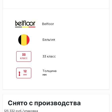
Egger
Ensten
Belfloor
Fargo
Бельгия
Fast Floor
FineFlex
33
33 класс
класс
FineFloor
Толщина
12
мм
мм
Floor Click
Forbo
Forbo Allura Click
Снято с производства
HC luxury flooring
125 332 руб./упаковка