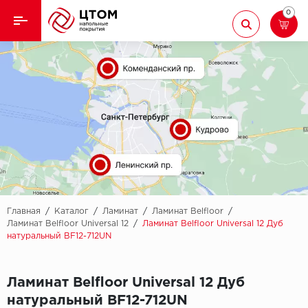
0
Назад
Назад
Кварцвиниловая плитка
Aberhof
Ламинат
Adelar
Ковролин
Alfa
Линолеум
AllureFloor
Паркет
Alpine floor
Главная
/
Каталог
/
Ламинат
/
Ламинат Belfloor
/
Ламинат Belfloor Universal 12
/
Ламинат Belfloor Universal 12 Дуб
натуральный BF12-712UN
Паркетная доска
Aquamax
Плинтус
Arbiton
Ламинат Belfloor Universal 12 Дуб
натуральный BF12-712UN
Подложка
Berry Alloc