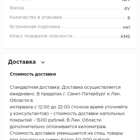
ROYCE
Фаска
4V
Smartprofile
Количество в упаковке
6
Встроенная подложка
нет
SPC
Класс пожарной опасности
КМ5
SPC Alta Step
SPC Betta
Доставка
SPC DEW
Стоимость доставки
SPC Flooring
Стандартная доставка: Доставка осуществляется
ежедневно. В пределах г. Санкт-Петербург и Лен.
SPC Ideal Flooring
Области в
интервале с 12:00 до 22:00 (точное время уточняйте
SPC Kronostep
у консультантов) – стоимость доставки напольных
покрытий - 1500 рублей. В Лен. Области
SPC Promo
дополнительно оплачивается километраж.
Стоимость доставки уменьшается на спец. товары