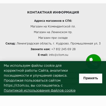
КОНТАКТНАЯ ИНФОРМАЦИЯ
Адреса магазинов в СПб:
Магазин на Комендантской пл.
Магазин на Ленинском пр.
Магазин при складе
Склад:
Ленинградская область, г. Кудрово, Промышленная ул, 3
Звоните нам:
+7 812 245 69 28
E-mail:
info@ctom.su
МЕНЮ
Мы используем файлы cookie для
корректной работы Сайта, аналитики
Политика обработки персональных данных
посещаемости и улучшения сервиса.
Принять
Согласие на обработку персональных данных
Продолжая пользоваться сайтом
Политика использования cookies
https://ctom.su, вы соглашаетесь с
Пользовательское соглашение
Политикой использования файлов cookie
Публичная оферта
Сведения о продавце (реквизиты)