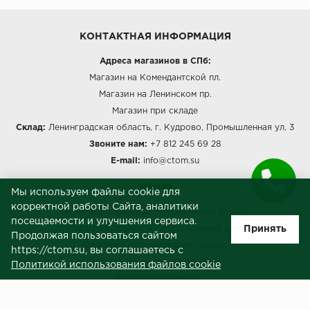
КОНТАКТНАЯ ИНФОРМАЦИЯ
Адреса магазинов в СПб:
Магазин на Комендантской пл.
Магазин на Ленинском пр.
Магазин при складе
Склад:
Ленинградская область, г. Кудрово, Промышленная ул, 3
Звоните нам:
+7 812 245 69 28
E-mail:
info@ctom.su
МЕНЮ
Мы используем файлы cookie для
корректной работы Сайта, аналитики
Политика обработки персональных данных
посещаемости и улучшения сервиса.
Принять
Согласие на обработку персональных данных
Продолжая пользоваться сайтом
Политика использования cookies
https://ctom.su, вы соглашаетесь с
Пользовательское соглашение
Политикой использования файлов cookie
Публичная оферта
Сведения о продавце (реквизиты)