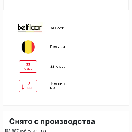
Egger
Ensten
Belfloor
Fargo
Бельгия
Fast Floor
FineFlex
33
33 класс
класс
FineFloor
Толщина
8
мм
мм
Floor Click
Forbo
Forbo Allura Click
Снято с производства
HC luxury flooring
168 887 руб./упаковка