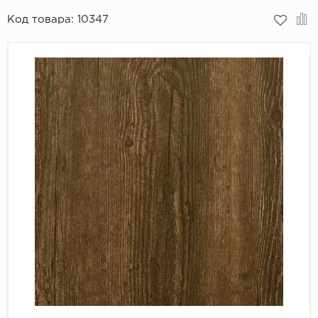
Код товара:
10347
Пробковое покрытие
Bohofloor
Bonkeel
Classen
CorkArt Vinyl Con
CronaFloor
Damy Floor
Decoria
Dolce Flooring SP
ECO Parquet Alste
EcoClick