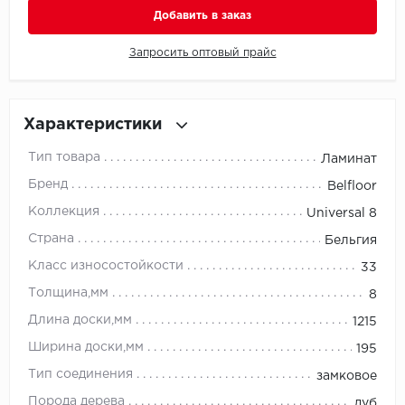
Добавить в заказ
Millenium
Запросить оптовый прайс
Moduleo
Natisston
Характеристики
Тип товара
Ламинат
Next Step
Бренд
Belfloor
No brand
Коллекция
Universal 8
Страна
Бельгия
Novafloor
Класс износостойкости
33
Pergo
Толщина,мм
8
Длина доски,мм
1215
Primavera
Ширина доски,мм
195
Quality Flooring
Тип соединения
замковое
Порода дерева
дуб