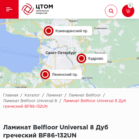
0
Назад
Назад
Кварцвиниловая плитка
Aberhof
Ламинат
Adelar
Ковролин
Alfa
Линолеум
AllureFloor
Паркет
Alpine floor
Главная
/
Каталог
/
Ламинат
/
Ламинат Belfloor
/
Ламинат Belfloor Universal 8
/
Ламинат Belfloor Universal 8 Дуб
греческий BF86-132UN
Паркетная доска
Aquamax
Плинтус
Arbiton
Ламинат Belfloor Universal 8 Дуб
греческий BF86-132UN
Подложка
Berry Alloc