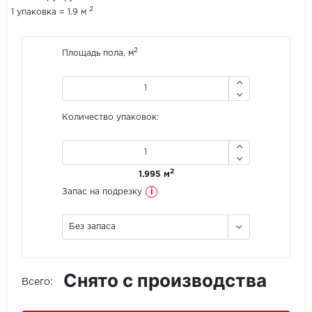
2
1 упаковка = 1.9 м
Icon Floor
2
Площадь пола, м
IVC Group
Jinan PDM
Количество упаковок:
Juteks
KDF
2
1.995 м
Krono Xonic
i
Запас на подрезку
LG Decotile
Без запаса
LimeStone
Снято с производства
Lucky Floor
Всего:
Made in Belgium