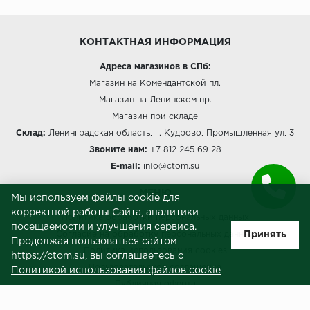
КОНТАКТНАЯ ИНФОРМАЦИЯ
Адреса магазинов в СПб:
Магазин на Комендантской пл.
Магазин на Ленинском пр.
Магазин при складе
Склад:
Ленинградская область, г. Кудрово, Промышленная ул, 3
Звоните нам:
+7 812 245 69 28
E-mail:
info@ctom.su
МЕНЮ
Мы используем файлы cookie для
корректной работы Сайта, аналитики
Политика обработки персональных данных
посещаемости и улучшения сервиса.
Принять
Согласие на обработку персональных данных
Продолжая пользоваться сайтом
Политика использования cookies
https://ctom.su, вы соглашаетесь с
Пользовательское соглашение
Политикой использования файлов cookie
Публичная оферта
Сведения о продавце (реквизиты)