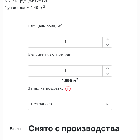
217 776 руб./упаковка
2
1 упаковка = 2.45 м
Icon Floor
2
Площадь пола, м
IVC Group
Jinan PDM
Juteks
Количество упаковок:
KDF
2
1.995 м
Krono Xonic
i
Запас на подрезку
LG Decotile
Без запаса
LimeStone
Lucky Floor
Снято с производства
Всего:
Made in Belgium