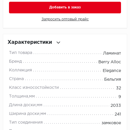
Добавить в заказ
Millenium
Запросить оптовый прайс
Moduleo
Natisston
Характеристики
Next Step
Тип товара
Ламинат
Бренд
Berry Alloc
No brand
Коллекция
Elegance
Novafloor
Страна
Бельгия
Класс износостойкости
32
Pergo
Толщина,мм
9
Primavera
Длина доски,мм
2033
Ширина доски,мм
241
Quality Flooring
Тип соединения
замковое