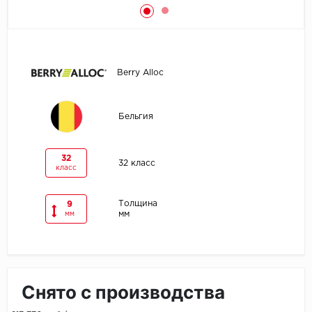
Egger
Ensten
Berry Alloc
Fargo
Бельгия
Fast Floor
FineFlex
32
32 класс
класс
FineFloor
Толщина
9
мм
Floor Click
мм
Forbo
Forbo Allura Click
Снято с производства
HC luxury flooring