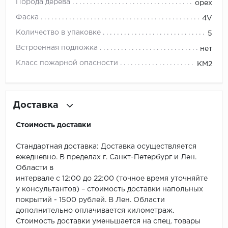
ROYCE
Порода дерева
орех
Фаска
4V
Smartprofile
Количество в упаковке
5
SPC
Встроенная подложка
нет
Класс пожарной опасности
КМ2
SPC Alta Step
SPC Betta
Доставка
SPC DEW
Стоимость доставки
SPC Flooring
Стандартная доставка: Доставка осуществляется
ежедневно. В пределах г. Санкт-Петербург и Лен.
SPC Ideal Flooring
Области в
интервале с 12:00 до 22:00 (точное время уточняйте
SPC Kronostep
у консультантов) – стоимость доставки напольных
покрытий - 1500 рублей. В Лен. Области
SPC Promo
дополнительно оплачивается километраж.
Стоимость доставки уменьшается на спец. товары