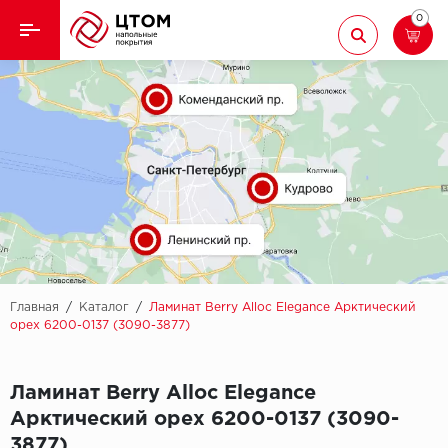
0
Назад
Назад
Кварцвиниловая плитка
Aberhof
Ламинат
Adelar
Ковролин
Alfa
Линолеум
AllureFloor
Паркет
Alpine floor
Главная
/
Каталог
/
Ламинат Berry Alloc Elegance Арктический
орех 6200-0137 (3090-3877)
Паркетная доска
Aquamax
Ламинат Berry Alloc Elegance
Плинтус
Arbiton
Арктический орех 6200-0137 (3090-
Подложка
Berry Alloc
3877)